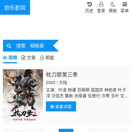
欧乐影院
历史
登录
换肤
菜单
搜索
相裕泉
视频
文章
明星
枕刀歌第三季
2025 / 大陆
主演：叶清 杨谦 范萌萌 袁国庆 林柏青 叶子
淳 汪佳杰 藤新 孙俊睿 任景行 冷寒 玉叶 文昊
宇 言浩 张家辉 臧聪聪 陶宇 万懿兴
相裕泉
孙
查看详情
曼瑜 尉俊仁 王珏 沈双迪 叶奕彤 华辰瑾 卢
晔 王以勒 张健豪 张倩 仵悦彤 仵悦轩 钱可
心 王熙桐 蔡巧新 张凡 陈奕雯