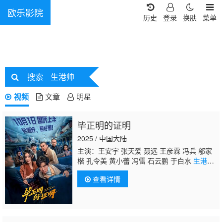
欧乐影院
历史
登录
换肤
菜单
搜索
生港帅
视频
文章
明星
毕正明的证明
2025 / 中国大陆
主演：王安宇 张天爱 聂远 王彦霖 冯兵 邬家
楷 孔令美 黄小蕾 冯雷 石云鹏 于白水
生港
帅
楚布花羯 师铭泽 李晓川 王超
查看详情