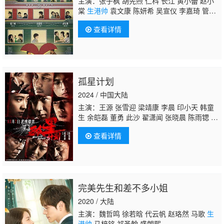
主演：张子枫 胡先煦 仁科 长江 黄小蕾 赵小
棠
生港帅
袁文康 陈妍希 吴宣仪 李嘉琦 管
乐 杨九郎 张占义 冯绍峰 钱漪 张祐维 李晨 张
查看详情
百乔 王影璐 茂涛 李宗恒 吴昊宸 韩云云 吴雨
雪 王天放
孤星计划
2024 / 中国大陆
主演：王源 张雪迎 梁靖康 李晨 印小天 韩童
生 余皑磊 董勇 此沙 翟潇闻 张晓晨 陈雨锶 李
嘉鑫 高戈 马泰 王莎莎 陈铭杨 鹿骐 叶筱玮 张
查看详情
海宇 曹骏 袁近辉 金靖承
生港帅
胡宝森 袁文
康 王仁君 佟梦实 姚安濂 张建亚 林栋甫 何晟
铭 李宗翰 小爱
完美先生和差不多小姐
2020 / 大陆
主演：魏哲鸣 徐若晗 代云帆 赵珞然 马歌
生
港帅
马梓铭 祁圣翰 盛朗熙