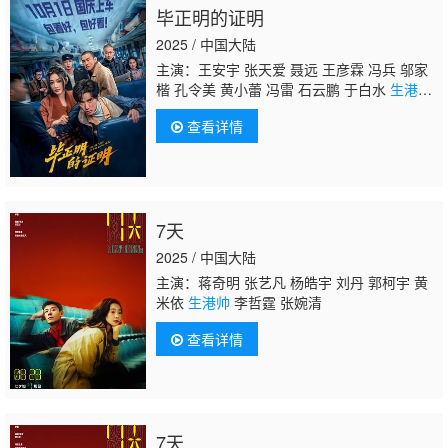
毕正明的证明
2025 / 中国大陆
主演：王安宇 张天爱 聂远 王彦霖 冯兵 邬家
楷 孔令美 黄小蕾 冯雷 石云鹏 于白水
生港
帅
楚布花羯 李晓川
查看详情
7天
2025 / 中国大陆
主演：蒋奇明 张艺凡 杨皓宇 刘丹 郭柯宇 黄
米依
生港帅
李哲霆 张婉清
查看详情
7天