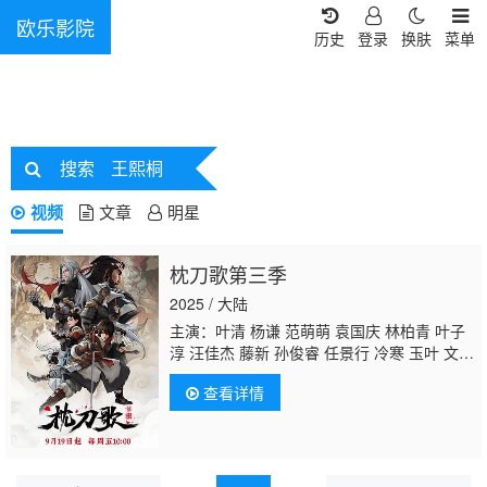
欧乐影院
历史
登录
换肤
菜单
搜索
王熙桐
视频
文章
明星
枕刀歌第三季
2025 / 大陆
主演：叶清 杨谦 范萌萌 袁国庆 林柏青 叶子
淳 汪佳杰 藤新 孙俊睿 任景行 冷寒 玉叶 文昊
宇 言浩 张家辉 臧聪聪 陶宇 万懿兴 相裕泉 孙
查看详情
曼瑜 尉俊仁 王珏 沈双迪 叶奕彤 华辰瑾 卢
晔 王以勒 张健豪 张倩 仵悦彤 仵悦轩 钱可
心
王熙桐
蔡巧新 张凡 陈奕雯