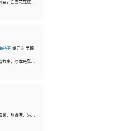
解室，白雪花在底层
和白雪花的夜总会挂钩
海裕芬
姚元浩 吴慷
這故事，原本是驚悚
、《金牌特務》老將
隋棠、张睿家、洪卓
在与稳重的王大树相