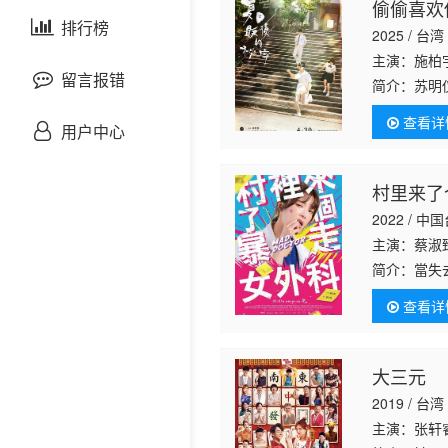
偷偷喜欢
剧情片
泰国剧
排行榜
欧美综艺
欧美动漫
2025 / 台湾
主演：施柏宇
战争片
留言报错
简介：
苏明
拘束的性格
查看详
悬疑片
知，卸下风
用户中心
犯罪片
村里来了
2022 / 中
奇幻片
主演：蔡淑臻
简介：
當失
邵氏电影
傷害。從豬
查看详
距的無奈，
古装片
大三元
灾难片
2019 / 台湾
记录片
主演：张轩睿