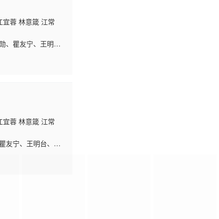
江宜蓉 林意箴 江常
勋、瞿友宁、王明
吴慷仁、蓝正龙等金
江宜蓉 林意箴 江常
、瞿友宁、王明台、许
、蓝正龙等金钟影帝