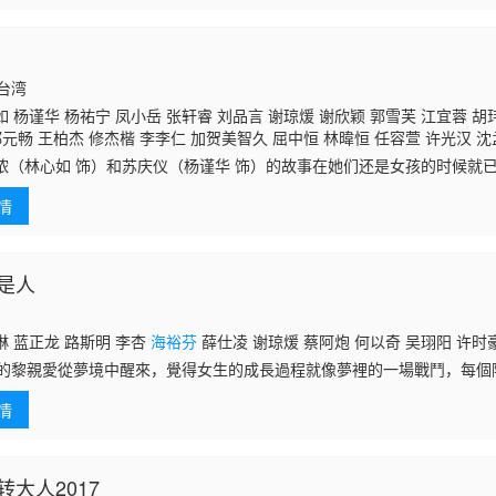
国台湾
 杨谨华 杨祐宁 凤小岳 张轩睿 刘品言 谢琼煖 谢欣颖 郭雪芙 江宜蓉 胡
郑元畅 王柏杰 修杰楷 李李仁 加贺美智久 屈中恒 林暐恒 任容萱 许光汉 沈
先
海裕芬
钟承翰 陈博正 范瑞君 林哲熹 宋柏纬 应采灵 北村丰晴 郭文颐
侬（林心如 饰）和苏庆仪（杨谨华 饰）的故事在她们还是女孩的时候就
地别的两人，命运却将她们紧紧绑在一起 她们合力顶下一间在林森北路条通
情
将
是人
 蓝正龙 路斯明 李杏
海裕芬
薛仕凌 谢琼煖 蔡阿炮 何以奇 吴珝阳 许时
歲的黎親愛從夢境中醒來，覺得女生的成長過程就像夢裡的一場戰鬥，每個
你面前，他們可能是捉弄你的討厭鬼，也可能是喜歡你卻不敢說的臭男生
情
總是出難題
大人2017