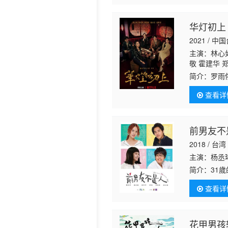
华灯初上
2021 / 中
主演：林心如
敬 霍建华 
君茹 马念
简介：
罗雨
与个性天差
查看详
以为这家店
前男友不
2018 / 台湾
主演：杨丞琳
简介：
31
個男生擋在
查看详
中的魔王，
花甲男孩转