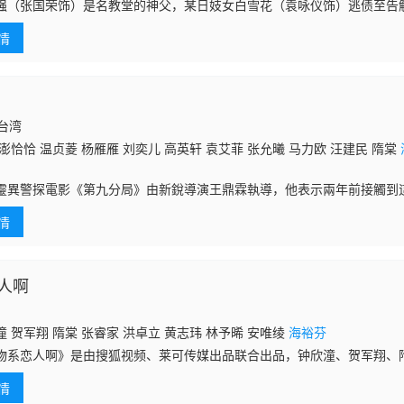
强（张国荣饰）是名教堂的神父，某日妓女白雪花（袁咏仪饰）逃债至告
命运打动了神父，他决定开始挽救这群迷途羔羊的肉体和灵魂。 同时，
情
恐龙”
国台湾
澎恰恰 温贞菱 杨雁雁 刘奕儿 高英轩 袁艾菲 张允曦 马力欧 汪建民 隋棠
靈異警探電影《第九分局》由新銳導演王鼎霖執導，他表示兩年前接觸到
但他覺得台灣比較少這類型的娛樂電影，因此希望能拍成像《星際戰警》
情
萊塢雙拍檔商
人啊
 贺军翔 隋棠 张睿家 洪卓立 黄志玮 林予晞 安唯绫
海裕芬
物系恋人啊》是由搜狐视频、莱可传媒出品联合出品，钟欣潼、贺军翔、
、林予晞、侯昕炜等主演的都市萌爱言情剧。该剧讲述了乖乖女楚之河，
情
长的故事，整