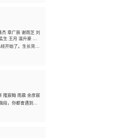
玮杰 章广辰 谢雨芝 刘
孟生 王月 温升豪 蔡
已经开始了。生长背景
的酒店“光”。 原本
豪 隆宸翰 雨晨 余彦宸
階段，你都會遇到一
，他們就像電玩遊戲