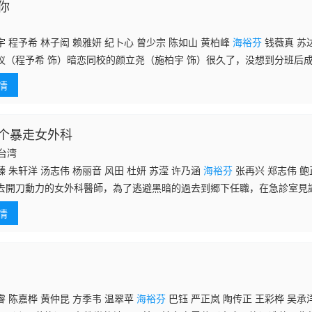
你
 程予希 林子闳 赖雅妍 纪卜心 曾少宗 陈如山 黄柏峰
海裕芬
钱薇真 苏达
仪（程予希 饰）暗恋同校的颜立尧（施柏宇 饰）很久了，没想到分班后
让他经常被风纪股长苏明仪“记名字”，记着记着，同时也在心里刻下了不
情
纪的她
个暴走女外科
国台湾
 朱轩洋 汤志伟 杨丽音 风田 杜妍 苏滢 许乃涵
海裕芬
张再兴 郑志伟 鲍
去開刀動力的女外科醫師，為了逃避黑暗的過去到郷下任職，在急診室見
公壓傷到企鵝咬傷，甚至虎鯨跟鰛魚也出現在加害者名單上面。女醫師也
情
在醫短缺的環
 陈嘉桦 黄仲昆 方季韦 温翠苹
海裕芬
巴钰 严正岚 陶传正 王彩桦 吴承