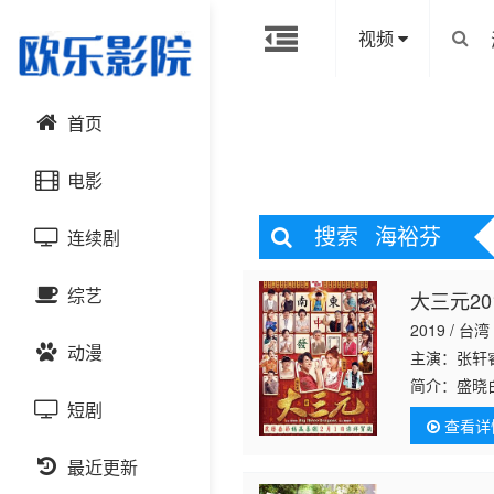
视频
首页
电影
搜索
海裕芬
连续剧
动作片
综艺
大三元20
喜剧片
国产剧
2019 / 台湾
动漫
爱情片
港台剧
主演：张轩睿
大陆综艺
简介：
盛晓
见分歧，最
短剧
科幻片
日韩剧
日韩综艺
国产动漫
查看详
本的继承人
恐怖片
最近更新
欧美剧
港台综艺
日韩动漫