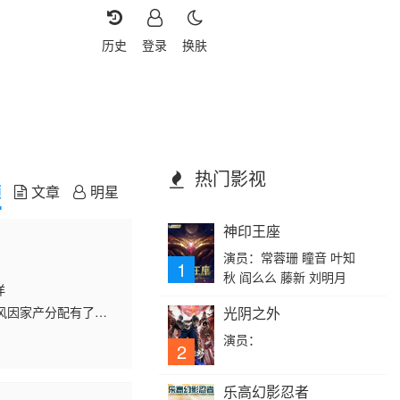
历史
登录
换肤
热门影视
频
文章
明星
神印王座
演员：常蓉珊 瞳音 叶知
1
秋 阎么么 藤新 刘明月
洋
风因家产分配有了意
光阴之外
掉了比赛，最后连原
演员：
2
乐高幻影忍者