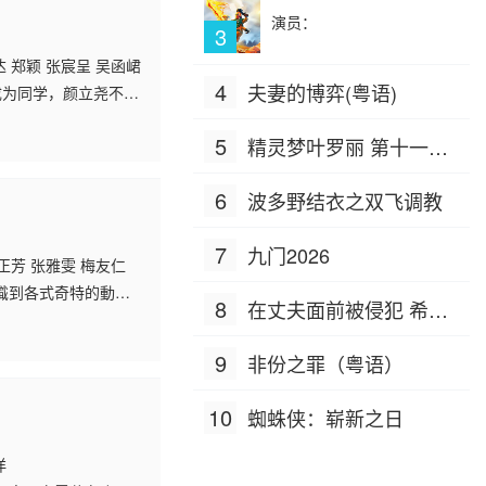
演员：
3
 郑颖 张宸呈 吴函峮
4
夫妻的博弈(粤语)
成为同学，颜立尧不受
可磨灭的印记，殊不
5
精灵梦叶罗丽 第十一季
（下）
6
波多野结衣之双飞调教
7
九门2026
正芳 张雅雯 梅友仁
識到各式奇特的動物
8
在丈夫面前被侵犯 希岛
體會到了城郷醫獠差
爱理 IPZ-505
9
非份之罪（粤语）
10
蜘蛛侠：崭新之日
洋