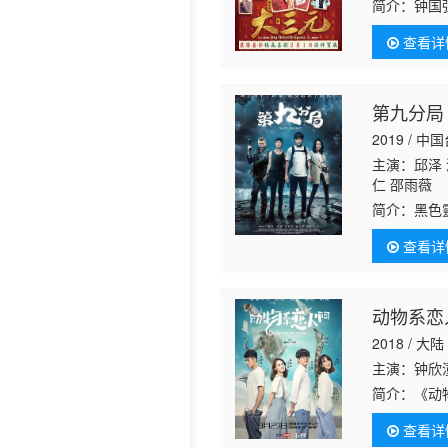
简介：
钟国
挣扎的悲惨
历史片
查看详
的黑帮老大“
第九分局
2019 / 中
主演：邱泽 
仁 邵雨薇
简介：
黑色
偵探風格，
查看详
帶菜鳥的好
动物系恋
2018 / 大陆
主演：钟欣潼
简介：
《动
立、黄志玮
查看详
爱中获得成