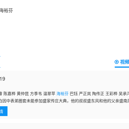
视
19
 陈嘉桦 黄仲昆 方季韦 温翠苹
海裕芬
巴钰 严正岚 陶传正 王彩桦 吴承
白因中表弟圈套未能参加盛家传庄大典，他的叔叔盛东风和他的父亲盛南
后决定以麻将输赢来定夺财产分配。在经过激烈的麻将大赛后，盛东风输
情
儿子盛晓