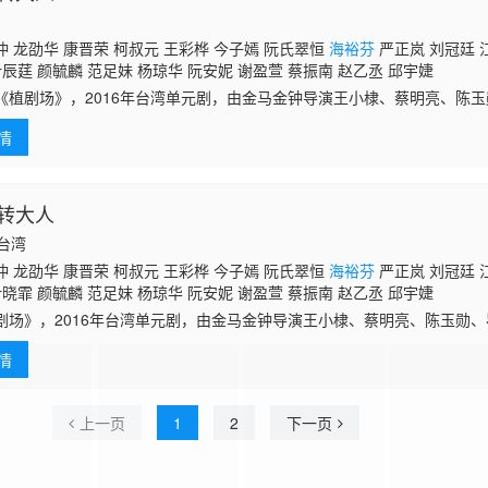
 龙劭华 康晋荣 柯叔元 王彩桦 今子嫣 阮氏翠恒
海裕芬
严正岚 刘冠廷 
叶辰莛 颜毓麟 范足妹 杨琼华 阮安妮 谢盈萱 蔡振南 赵乙丞 邱宇婕
剧场》，2016年台湾单元剧，由金马金钟导演王小棣、蔡明亮、陈玉
、徐辅军、安哲毅八大导演投入演员人才培育24位新人，并力邀杨丞琳、
情
同参与《
转大人
国台湾
 龙劭华 康晋荣 柯叔元 王彩桦 今子嫣 阮氏翠恒
海裕芬
严正岚 刘冠廷 
叶晓霏 颜毓麟 范足妹 杨琼华 阮安妮 谢盈萱 蔡振南 赵乙丞 邱宇婕
剧场》，2016年台湾单元剧，由金马金钟导演王小棣、蔡明亮、陈玉勋
军、安哲毅八大导演投入演员人才培育24位新人，并力邀杨丞琳、吴慷仁
情
《植剧
上一页
1
2
下一页