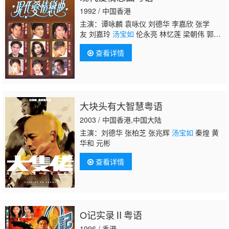
1992 / 中国香港
主演：谭咏麟 袁咏仪 刘德华 李嘉欣 张学
友 刘嘉玲
汤宝如
伦永亮 林忆莲 梁朝伟 郭富
城 叶蕴仪 黎明 邱淑贞 袁洁莹 吕方 周慧敏 郑
查看详情
秀文 李克勤 王馨平 郑柏林 梅艳芳 郑伊健 王
菲 苏永康 樊亦敏 赵学而 杨采妮 陈小春 吴倩
莲 张崇德 梁汉文 叶德娴 许秋怡 李国祥 林家
栋 梁荣忠 黄一山 曾伟权 钟淑慧 关宝慧 关礼
杰 陈启泰 祝文君 冯晓文 林映辉 黄泽民 刘锡
大块头有大智慧粤语
明 温碧霞 叶玉卿 郑丹瑞
2003 / 中国香港,中国大陆
主演：刘德华 张柏芝 张兆辉
汤宝如
秦煌 黄
华和 元彬
查看详情
O记实录Ⅱ粤语
1996 / 香港