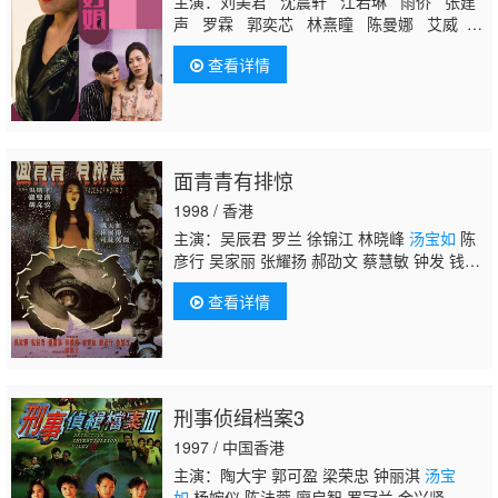
主演：刘美君 沈震轩 江若琳 雨侨 张建
声 罗霖 郭奕芯 林熹瞳 陈曼娜 艾威 江
芷铟 邹文正 王家敏 李影 黎泽恩 陳澄
查看详情
騫 姚琰欣
汤宝如
吴日言 郭慧 袁嘉敏
庄韵澄
面青青有排惊
1998 / 香港
主演：吴辰君 罗兰 徐锦江 林晓峰
汤宝如
陈
彦行 吴家丽 张耀扬 郝劭文 蔡慧敏 钟发 钱月
笙 林华勋 黄美棋 樊文杰
查看详情
刑事侦缉档案3
1997 / 中国香港
主演：陶大宇 郭可盈 梁荣忠 钟丽淇
汤宝
如
杨婉仪 陈法蓉 廖启智 罗冠兰 金兴贤