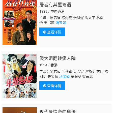
居者冇其屋粤语
1993 / 中国香港
主演：廖启智 陈秀雯 张凤妮 陶大宇 林保
怡 王书麒
汤宝如
查看详情
傻大姐翻转疯人院
1994 / 香港
主演：吴君如 毛舜筠 吴雪雯 尹扬明 林伟 陆
剑明 关宝慧
汤宝如
车保罗 梁荣忠
查看详情
现代爱情恋曲粤语