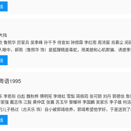
一清 林家栋 李炜祺 邓汝超 凌汉 林珮君 蒋文端 王维德 邵卓尧 黄仲匡 刘
 温双燕 余慕莲 陈燕航
情
国大陆
 鲁照华 厉家兵 吴季峰 孙千予 侍宣如 钟煜霖 李红雨 周沛宸 肖慕尘 闵
人眼中，郝雨（鲁照华 饰）是狐狸精是毒蛇，用美貌和心机欺骗、诱惑季
报，而季知节却一次次在她的温柔陷阱里沦陷，帮她掩护任她摆布，一次
情
的是，
语1995
 李若彤 白彪 魏秋桦 傅明宪 李绮虹 雪梨 简佩筠 张可颐 刘丹 郭德信 詹
李家强 戴志伟 江毅 黄仲匡 张翼 苏玉华 黎耀祥 李国麟 吴家乐 李子雄 何
陈启泰 蔡云霞 李桂英 黄智贤 温文英 刘家辉 冯素波 廖骏雄 李子奇 关菁 张
的儿子杨过（古天乐 饰）自小被郭靖收养，郭靖希望他学好，于是送到
蔡国庆 鲁振顺 焦雄 麦子云 陈狄克 廖丽丽 陈安莹 虞天伟 博君 游飙 吕剑光
桃花岛上整日被郭芙和大、小武欺负，一气之下独自出走了。杨过被古墓
邓汝超 伍文生 汤俊明 张宏伟 薛纯基 何金灵 简文达
情
认她作