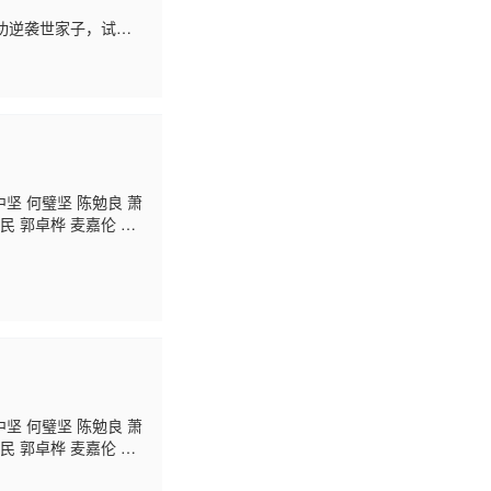
功逆袭世家子，试毒
刀教围堵，盲眼人暗
中坚 何璧坚 陈勉良 萧
民 郭卓桦 麦嘉伦 张
 萧玉燕 冯瑞珍
李耀
桂芳 陈荣峻 游飙 薛
中坚 何璧坚 陈勉良 萧
民 郭卓桦 麦嘉伦 张
 萧玉燕 冯瑞珍
李耀