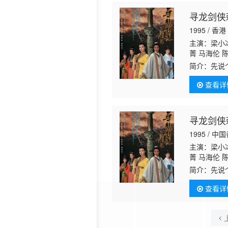
寻龙剑侠
1995 / 香港
主演：梁小冰
菁 马海伦 
简介：
先说
玄之又玄，
查看详
土豪秦槐(秦
寻龙剑侠
1995 / 中
主演：梁小冰
菁 马海伦 
简介：
先说
玄之又玄，
查看详
土豪秦槐(秦