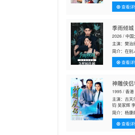
景
邓煜荣 谭
纯基 陆丽燕
查看详
季雨倾城
2026 / 中
主演：樊治欣
简介：
在别
警方传递情
查看详
别人不知道
神雕侠侣粤
1995 / 香港
主演：古天乐
钧 吴家辉 
江 李丽丽 
简介：
杨康
持 马海伦 
习。杨过在
左 戴少民 
查看详
饰）收留，