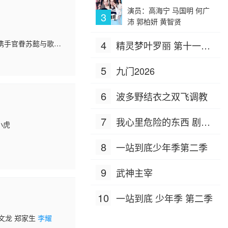
演员：高海宁 马国明 何广
3
沛 郭柏妍 黄智贤
4
携手官眷苏懿与歌姬
精灵梦叶罗丽 第十一季
揭真相，收获尊严与
（下）
5
九门2026
6
波多野结衣之双飞调教
7
我心里危险的东西 剧场
小虎
版
8
一站到底少年季第二季
9
武神主宰
10
一站到底 少年季 第二季
唐文龙 郑家生
李耀