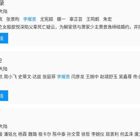
录
国大陆
岚 张景昀
李耀景
尤宪超 娜一 辜芷芸 王鸣鹤 朱宏
之女殷歆悦深陷父辈死亡疑云，为解家债与萧家少主萧景逸缔结婚约，并
女子医馆以求破局。三人跨越阶级壁垒，以医术为刃对抗阴谋与偏见，终
情
写了无数长安女子的命运。
2
国大陆
 周小飞 史蒂文·达兹 张庭菲
李耀景
闫彦龙 王婉中 赵靖舒玉 吴鑫尊 佟
情
国大陆
 潘铭允 杨霖 魏璐 祖卡尔 陈中泰 孙文雪 徐哲 李婉仪 屈衷利 何孟泽 