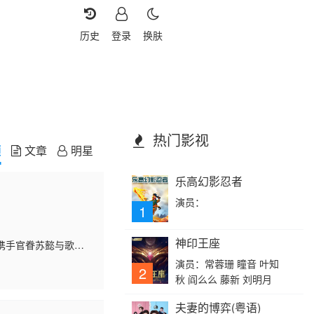
历史
登录
换肤
热门影视
频
文章
明星
乐高幻影忍者
演员：
1
神印王座
携手官眷苏懿与歌姬
揭真相，收获尊严与
演员：常蓉珊 瞳音 叶知
2
秋 阎么么 藤新 刘明月
夫妻的博弈(粤语)