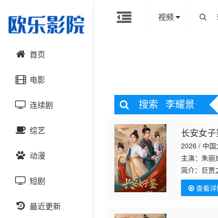
视频
首页
电影
搜索
李耀景
连续剧
动作片
综艺
长安女子
喜剧片
国产剧
2026 / 中
动漫
爱情片
港台剧
主演：朱丽
大陆综艺
简介：
巨贾
林燕歌开设
短剧
科幻片
日韩剧
日韩综艺
国产动漫
查看详
真情，亦改
恐怖片
最近更新
欧美剧
港台综艺
日韩动漫