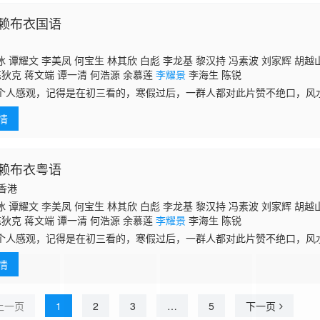
赖布衣国语
 谭耀文 李美凤 何宝生 林其欣 白彪 李龙基 黎汉持 冯素波 刘家辉 胡越山
陈狄克 蒋文端 谭一清 何浩源 余慕莲
李耀景
李海生 陈锐
个人感观，记得是在初三看的，寒假过后，一群人都对此片赞不绝口，风
古典的一些东西渐行渐远了，这么多年过去了，还是偶尔会想起。 宋朝年
情
赖布衣粤语
国香港
 谭耀文 李美凤 何宝生 林其欣 白彪 李龙基 黎汉持 冯素波 刘家辉 胡越山
陈狄克 蒋文端 谭一清 何浩源 余慕莲
李耀景
李海生 陈锐
个人感观，记得是在初三看的，寒假过后，一群人都对此片赞不绝口，风
古典的一些东西渐行渐远了，这么多年过去了，还是偶尔会想起。 宋朝年
情
上一页
1
2
3
…
5
下一页