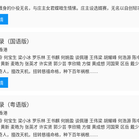
缠身的仆役无名，与庄主女君蝶暗生情愫。庄主设选婿赛，无名以自创轻
力暴涨！庄主毁诺，二人毅然私奔。途遇神秘老者和盲眼剑客，客栈遭魔
情
。江湖暗涌，
录（国语版）
国香港
 何宝生 梁小冰 罗乐林 王书麒 何婉盈 谈佩珊 王伟梁 胡耀峰 何浩源 陈
 黄新 麦皓为 张英才 许实贤 郭少芸 李欣曉 方傑 黄成想 河国荣 区岳 戴少
黎秀英 黄炜林 吕剑光 梁钦棋 廖丽丽 黄文标 孙季卿 劉煒全 郑君宁 冯素波
奇人，擅改天机，扭转慈禧命格，种下百年祸根……
一清 林家栋 李炜祺 邓汝超 凌汉 林珮君 蒋文端 王维德 邵卓尧 黄仲匡 刘
 温双燕 余慕莲 陈燕航
情
录（粤语版）
国香港
 何宝生 梁小冰 罗乐林 王书麒 何婉盈 谈佩珊 王伟梁 胡耀峰 何浩源 陈
 黄新 麦皓为 张英才 许实贤 郭少芸 李欣曉 方傑 黄成想 河国荣 区岳 戴少
黎秀英 黄炜林 吕剑光 梁钦棋 廖丽丽 黄文标 孙季卿 劉煒全 郑君宁 冯素波
奇人，擅改天机，扭转慈禧命格，种下百年祸根……