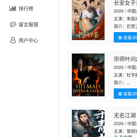
长安女子
剧情片
泰国剧
排行榜
欧美综艺
欧美动漫
2026 / 中
主演：朱丽
战争片
留言报错
简介：
巨贾
林燕歌开设
查看详
悬疑片
真情，亦改
用户中心
犯罪片
宗师叶问
2026 / 中
奇幻片
主演：杜宇航
简介：
...
邵氏电影
查看详
古装片
无名江湖
灾难片
2026 / 中
记录片
主演：景研竣