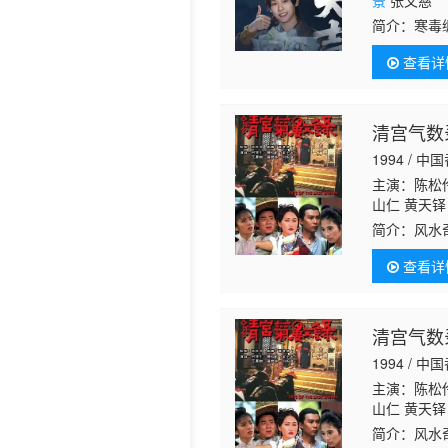
景
张文慈
简介：
寒毒
历史片
破寒毒，内
查看详
中传招退敌
清宫气数
1994 / 中
主演：陈松伶
山仁 黄天铎
延 虞天伟 
简介：
风水
景
邓煜荣 谭
纯基 陆丽燕
查看详
清宫气数
1994 / 中
主演：陈松伶
山仁 黄天铎
延 虞天伟 
简介：
风水