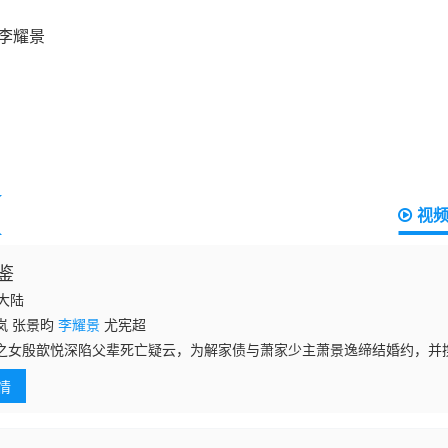
视
鉴
国大陆
岚 张景昀
李耀景
尤宪超
之女殷歆悦深陷父辈死亡疑云，为解家债与萧家少主萧景逸缔结婚约，并
女子医馆以求破局。三人跨越阶级壁垒，以医术为刃对抗阴谋与偏见，终
情
写了无数长安