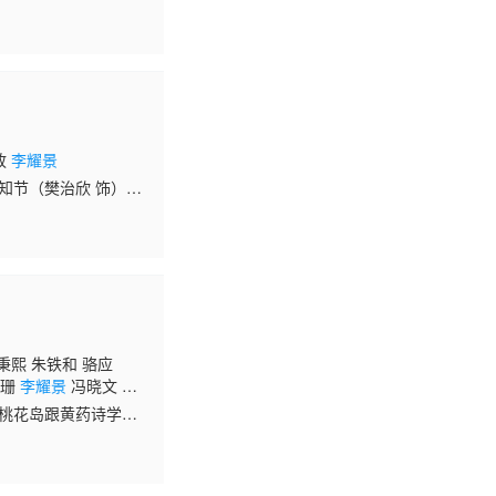
桂芳 陈荣峻 游飙 薛
政
李耀景
知节（樊治欣 饰）给
比一次更信任她。 但
秉熙 朱铁和 骆应
洁珊
李耀景
冯晓文 刘
鸿昌 罗兰 张延 黎汉
了桃花岛跟黄药诗学
 孙季卿 区岳 罗君
派的小龙女（李若彤