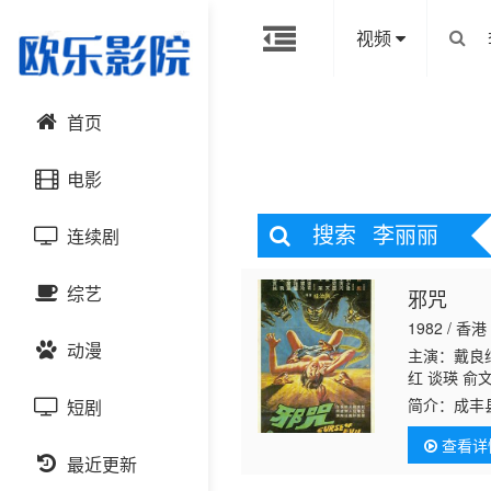
视频
首页
电影
搜索
李丽丽
连续剧
动作片
综艺
邪咒
喜剧片
国产剧
1982 / 香港
动漫
爱情片
港台剧
主演：戴良
大陆综艺
红 谈瑛 俞
简介：
成丰
短剧
科幻片
日韩剧
日韩综艺
国产动漫
首富，不幸
查看详
家十三具尸
恐怖片
最近更新
欧美剧
港台综艺
日韩动漫