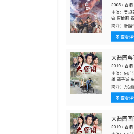
2005 / 香港
历史片
主演：吴卓羲
锋 曹敏莉 
庆 罗君左 
简介：
肝胆
文 陆骏光 
住的桃花村
珊 沈可欣 
查看详
情。
大酱园粤
2019 / 香港
主演：何广沛
雄 郑子诚 
婷 丁乐锶 
简介：
万冠
浠 刘天龙 
男不传女，
咏 陈靖云 
查看详
（龚嘉欣饰
大酱园国
2019 / 香港