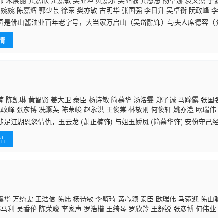
 朱晨丽 龚嘉欣 江嘉敏 吴业坤 黄嘉乐 吴岱融 龚慈恩 杨卓娜 袁文杰 于
车婉婉 陈嘉辉 郭少芸 徐荣 樊亦敏 古明华 张国强 李日升 吴卓衡 阮政峰 
卫志豪 苏恩磁 陈荣峻 戴耀明 张智轩 吳展驊 方绍聪 伍禮騫 黄耀煌 炜烈 
园是佛山酱油业百年老字号，大当家万启山（吴岱融饰）与夫人席德容（
康华 傅嘉莉 张达伦 谢芷伦 易宇航 庄思明 颜仟汶 曾健明 周丽欣 张汉斌
传內不传外」的宗旨，可是一宗毒酱油事故，使他不得不答应让夏小满（
李嘉晋 易智远 吴香伦 赵乐贤 何伟业 陈嘉慧 黄柏文 陈勉良
情
）两女加
 陈凯琳 黄智贤 姜大卫 泰臣 杨诗敏 简慕华 汤洛雯 郑子诚 马蹄露 张国强
阮政峰 张彦博 冼灏英 陈荣峻 赵永洪 王俊棠 林敬刚 何俊轩 姚亦澧 欧瑞伟
郑世豪 陈婉婷 潘冠霖 利颖怡 梁茵 谭伟权 李泳豪 谭永浩 李豪 杨瑞麟 张
涉足江湖恩怨情仇，玉云龙 (萧正楠饰) 与姐玉娇凤 (简慕华饰) 安份守
 杜大伟 陈建文 周梓盈 周丽欣 盖世宝 卢峻峯 袁镇业 招浩明 郭子豪 董敬
爱艾冰冰 (汤洛雯饰) 芳心毅然参加新晋英雄大赛，因而牵涉揭发东厂黑
 范文雅 陈华鑫 曾敏 沈爱琳 秦启维 黄炜溏 郑耀轩 余
情
华 万绮雯 王浩信 陈炜 杨诗敏 李璧琦 黄心颖 泰臣 欧瑞伟 马菀迎 陈山
韩马利 吴香伦 陈荣峻 李家声 罗浩楷 王绮琴 罗欣羚 王舒锐 张彦博 何伟业