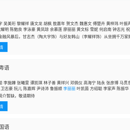
 吴美珩 黎耀祥 唐文龙 胡枫 敖嘉年 贺文杰 魏惠文 傅楚卉 黄梓玮 叶振声
戴耀明 陈勉良 李泳豪 黄凤琼 余慕莲 廖丽丽 黄文标 雪妮 何启南 钟志光 祝
 黄智贤 苏丽明 邝佐辉 陈狄克 汤俊明 张汉斌 邵卓尧 虞天伟 曾健明 邓汝
金融风暴后，甘志杰（陶大宇饰）与好友韩山（李耀祥饰）从坐拥千万家
杨鸿俊 王殷廷 何庆辉 何芷珊 叶凯茵 何婷恩 刘桂芳 萧徽勇
李丽丽
许碧姬 
他们从头做起，在旅游界当导游，等待机会他朝东山再起。 翁家文由
陈荣峻 王俊棠 高俊文 郭卓桦
情
少奶奶的她
粤语
 李施嬅 张曦雯 谭凯琪 林子善 黄祥兴 邓佩仪 高海宁 陆永 张彦博 马贯
 卫志豪 阮儿 陈嘉辉 尹诗沛 鲁振顺
李丽丽
叶凯茵 方绍聪 李家声 陈振华
罗泳娴 吴嘉仪 范文雅 萧丽芠 杨家宝 林夏薇 梁雯蔚
简介暂缺，敬请期待
情
国语