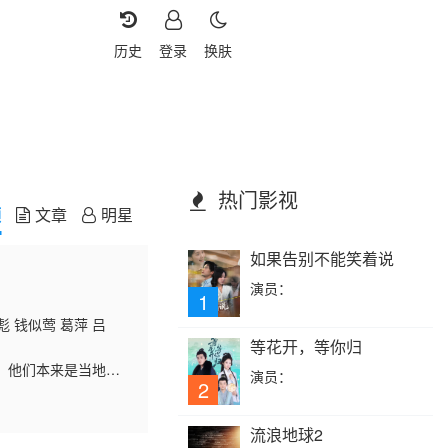
历史
登录
换肤
热门影视
频
文章
明星
如果告别不能笑着说
演员：
1
彪 钱似莺 葛萍 吕
等花开，等你归
。他们本来是当地的
演员：
2
跟他的妈妈。当时施
流浪地球2