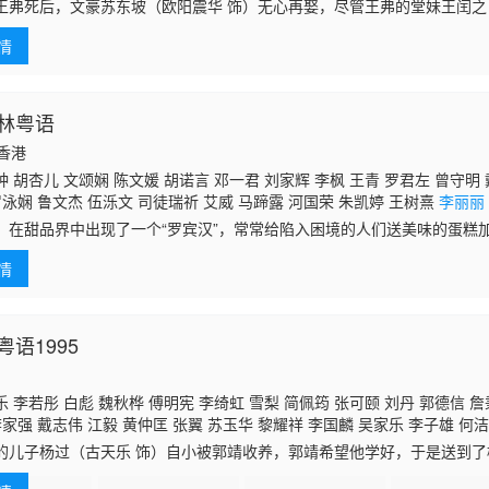
林宥乔
李丽丽
容天佑 杨瑞麟 黄匡翘 谢文欣 孙慧雪 吴沚默 陈钰琪
王弗死后，文豪苏东坡（欧阳震华 饰）无心再娶，尽管王弗的堂妹王闰之
，但苏东坡只当做不知情，一味的躲避。一场意外之中苏东坡得罪了寿安
情
东
林粤语
国香港
 胡杏儿 文颂娴 陈文媛 胡诺言 邓一君 刘家辉 李枫 王青 罗君左 曾守明 
罗泳娴 鲁文杰 伍泺文 司徒瑞祈 艾威 马蹄露 河国荣 朱凯婷 王树熹
李丽丽
李思捷 郭德信 李鸿杰 陈山聪 杨卓娜 张达伦 梁健平 叶振声 邓英敏
，在甜品界中出现了一个“罗宾汉”，常常给陷入困境的人们送美味的蛋糕
汉”，但却没有人知道这个“蛋糕罗宾汉”究竟是何方神圣。由于体质原因，高
情
语1995
 李若彤 白彪 魏秋桦 傅明宪 李绮虹 雪梨 简佩筠 张可颐 刘丹 郭德信 詹
李家强 戴志伟 江毅 黄仲匡 张翼 苏玉华 黎耀祥 李国麟 吴家乐 李子雄 何洁
启泰 蔡云霞 李桂英 黄智贤 温文英 刘家辉 冯素波 廖骏雄 李子奇 关菁 张
的儿子杨过（古天乐 饰）自小被郭靖收养，郭靖希望他学好，于是送到
蔡国庆 鲁振顺 焦雄 麦子云 陈狄克 廖丽丽 陈安莹 虞天伟 博君 游飙 吕剑光
桃花岛上整日被郭芙和大、小武欺负，一气之下独自出走了。杨过被古墓