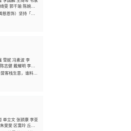
淼 李国麟 王绮琴 韦家
李绮雯 郭千瑜 陈婉
林敬刚 李冈龙 甄采
龚慈恩饰）坚持「传
李丽丽
简家麒 梁珈
朱晨丽饰）及叶细幺
 雪妮 冯素波 李
 陈志健 戴耀明 李天
汉斌 卫志豪
李丽丽
刘
己经营客栈生意，谁料云
文 沈可欣 郑恕峰 谢
幕，被东厂的仇不群
聪 单立文 张颕康 李亚
 朱斐斐 区霭玲 丘梓