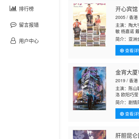
剧情片
开心宾馆
泰国剧
排行榜
欧美综艺
欧美动漫
2005 / 香港
战争片
留言报错
主演：陶大宇
敏 杨嘉诺 
婉仪 汤盈盈
悬疑片
简介：
亚洲
用户中心
洁莲 宁进 
死下地走，
轩 陈姿颖 
查看详
变，做惯了
犯罪片
奇幻片
金宵大厦
2019 / 香港
邵氏电影
主演：陈山聪
洛 欧阳巧莹
古装片
茵 黄文意 
简介：
剧情
查看详
灾难片
记录片
肝胆昆仑