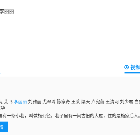
视
纯 艾飞
李丽丽
刘雅丽 尤翠玲 陈家奇 王莱 梁天 卢宛茵 王清河 刘少君 白
文华
县有一条小巷，叫做施公径。巷子里有一间古旧的大屋，住的是施家后人
在二十年前发生惨剧，一家十三口全部给土匪杀死了。只剩下一个独生子
情
体都扔在屋后