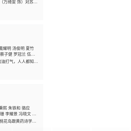
（万绮雯 饰）对苏东
郡主（李亚男 饰），
戴耀明 汤俊明 夏竹
蔡子健 罗冠兰 伍文
加油打气，人人都知道
根（马德钟 饰）生来
秉熙 朱铁和 骆应
珊 李耀景 冯晓文 刘
鸿昌 罗兰 张延 黎汉
了桃花岛跟黄药诗学
 孙季卿 区岳 罗君
派的小龙女（李若彤