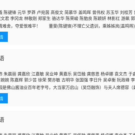
 陈键锋 元华 罗莽 卢宛茵 高俊文 简慕华 盖鸣晖 曾伟权 苏玉华 刘桂芳 
祝文君 李冈龙 林敬刚 郑家生 骆达华 陈荣峻 陈勉良 陈颖妍 林影红 游飙 
何启南 郭德信 戴耀明 郑俊弘 王俊棠 梁竞徽 麦嘉伦 古明华 潘冠霖 杨嘉诺
情难舍，夺爱恨难平！ 董斐(陈键锋)不理亡父遗训，乘姊姊岚(盖鸣晖
张汉斌 魏惠文 赵永洪 李启杰 邵卓尧 霍健邦 廖丽丽 陈念君 苏恩磁 丁主惠
，途中结识了渔家子常欢(吴卓羲)。斐、欢到钱塘江观潮，斐对富家女邢晓
王维德 彭皓锋 林远迎 殷樱 叶凯茵 罗泳娴
李丽丽
萧徽勇 郑
情
语
 朱晨丽 龚嘉欣 江嘉敏 吴业坤 黄嘉乐 吴岱融 龚慈恩 杨卓娜 袁文杰 于
车婉婉 陈嘉辉 郭少芸 徐荣 樊亦敏 古明华 张国强 李日升 吴卓衡 阮政峰 
卫志豪 苏恩磁 陈荣峻 戴耀明 张智轩 吳展驊 方绍聪 伍禮騫 黄耀煌 炜烈 
园是佛山酱油业百年老字号，大当家万启山（吴岱融饰）与夫人席德容（
康华 傅嘉莉 张达伦 谢芷伦 易宇航 庄思明 颜仟汶 曾健明 周丽欣 张汉斌
传內不传外」的宗旨，可是一宗毒酱油事故，使他不得不答应让夏小满（
李嘉晋 易智远 吴香伦 赵乐贤 何伟业 陈嘉慧 黄柏文 陈勉良
情
）两女加
语