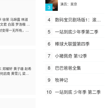
演员：吴京
3
4
数码宝贝剧场版1：滚球
 徐荣 马蹄露 林淑
文君 白茵 罗浩楷 朱
兽诞生之谜
超 黎秀英 杨证桦 张
财变得一无所有，马
5
一站到底少年季第二季
曾守明 郑世豪 何俊
于丈夫外遇遭遇婚
6
棒球大联盟第四季
7
小猪佩奇 第12季
8
巴巴爸爸全集
东 郑耀轩 黄子雄 赵希
 何启南 黄雪儿 梁
9
牧神记
10
一站到底 少年季 第二季