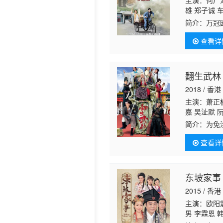
主演：何广沛
雄 郑子诚 
婷 丁乐锶 
简介：
万冠
浠 刘天龙 
男不传女，
咏 陈靖云 
查看详
（龚嘉欣饰
翻生武林
2018 / 香港
主演：萧正楠
嘉 吴沚默 
纵 游莨维 
简介：
为免
桂芳 蔡国庆
龙为重夺旧
芷伦 苏恩磁
查看详
东坡家事
2015 / 香港
主演：欧阳震
男 李霖恩 