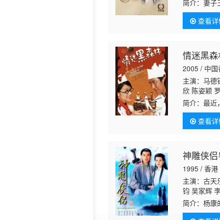
谦 利颖怡 
简介：
妻子
坡一往情深
查看详
为了维护苏
情迷黑森
2005 / 中
主演：马德钟
欣 陈姿颖 
生 朱咪咪 
简介：
最近
“蛋糕罗宾
查看详
就拥有
神雕侠侣粤
1995 / 香港
主演：古天乐
钧 吴家辉 
江
李丽丽
陈
简介：
杨康
持 马海伦 
习。杨过在