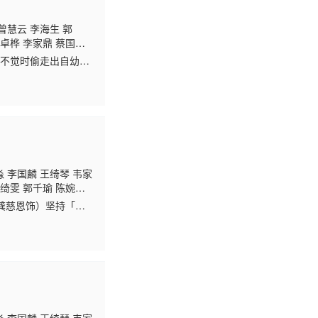
曾慧云 李海生 郭
郭卓桦 李家鼎 蔡国
 黄凤琼 赵静仪 凌礼
)不觉时偷走出自幼居
 赵乐贤 徐荣 何芷
雪(曹敏莉)一见钟
淼 李国麟 王绮琴 韦家
李绮雯 郭千瑜 陈婉
林敬刚 李冈龙 甄采
龚慈恩饰）坚持「传
李丽丽
简家麒 梁珈
朱晨丽饰）及叶细幺