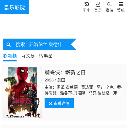
欧乐影院
历史
登录
换肤
菜单
搜索
弗洛伦丝·奥德什
视频
文章
明星
蜘蛛侠：崭新之日
2026 / 美国
主演：汤姆·霍兰德 赞达亚 萨迪·辛克 乔·
博恩瑟 雅各布·贝塔隆 马克·鲁法洛 弗洛伦
丝·皮尤 莉莎·科伦-扎亚斯 特拉梅尔·提尔曼
查看详情
玛丽莎·托梅 迈克尔·曼多 娜奥米·沃茨 凯
斯·大卫 马文·琼斯三世 奥利维亚·布斯-福特
艾曼·埃斯凡迪