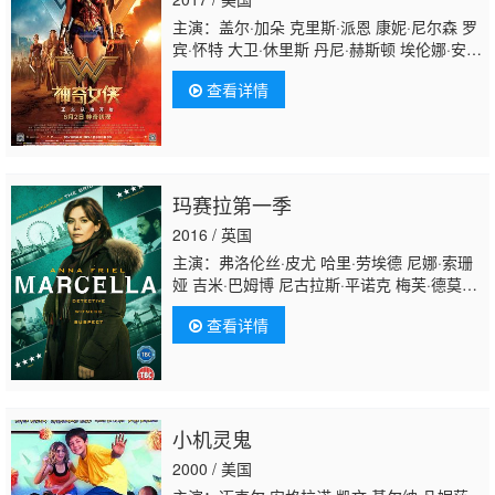
主演：盖尔·加朵 克里斯·派恩 康妮·尼尔森 罗
宾·怀特 大卫·休里斯 丹尼·赫斯顿 埃伦娜·安纳
亚 露茜·戴维斯 萨伊德·塔格马奥 艾文·布莱
查看详情
纳 尤金·布雷弗·洛克 莉莉·阿斯佩尔 艾米丽·凯
里 丽莎·洛文·孔斯利 安·奥戈博莫 弗洛伦丝·卡
松巴 杜晨·科洛斯
玛赛拉第一季
2016 / 英国
主演：弗洛伦丝·皮尤 哈里·劳埃德 尼娜·索珊
娅 吉米·巴姆博 尼古拉斯·平诺克 梅芙·德莫
迪 Jack·Doolan 安娜·弗莱尔 劳拉·卡尔迈克
查看详情
尔 托拜厄斯·桑特尔曼 西妮德·库萨克 雷·潘莎
基 尼克·亨德里克斯 奥托·法兰特 伊恩·普莱斯
顿-戴维斯 本·库拉 Siddiqua·Akhtar
小机灵鬼
2000 / 美国