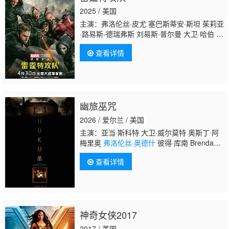
2025 / 美国
主演：弗洛伦丝·皮尤 塞巴斯蒂安·斯坦 茱莉亚
·路易斯-德瑞弗斯 刘易斯·普尔曼 大卫·哈伯 怀
亚特·罗素 汉娜·乔恩-卡门 欧嘉·柯瑞兰寇 杰拉
查看详情
尔丁·维斯瓦纳坦 维德尔·皮尔斯 克里斯·鲍
尔 维奥莱特·麦格劳 亚历克莎·斯温顿 埃里克·
兰格 基娅拉·斯特拉 斯特凡诺·卡拉纳特 詹弗
兰科·特林 格奥尔基·卡萨夫 夏洛特·安·塔克 加
布里埃·宾德洛斯 里贾纳·陈婷 马洛里·霍夫 珍
幽旅巫咒
尼佛·郑 朱莉亚·阿库 克莱顿·库珀 约书亚·米克
尔 凯尔文·威瑟斯彭 丰江 麦肯西·埃默里 亚历
2026 / 爱尔兰 / 美国
山大·罗伯茨
主演：亚当·斯科特 大卫·威尔莫特 奥斯丁·阿
梅里奥
弗洛伦丝·奥德什
彼得·库南 Brendan
Conroy 迈克尔·帕特里克 威尔·奥康纳 Sioux
查看详情
Carroll Ezra Carlisle Siox C Mallory Adams
神奇女侠2017
2017 / 美国