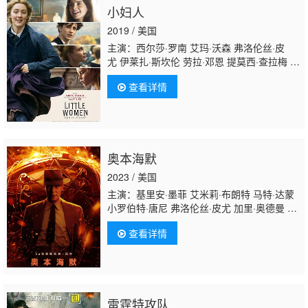
小妇人
2019 / 美国
主演：西尔莎·罗南 艾玛·沃森 弗洛伦丝·皮
尤 伊莱扎·斯坎伦 劳拉·邓恩 提莫西·查拉梅 梅
丽尔·斯特里普 鲍勃·奥登科克 詹姆斯·诺顿 路
查看详情
易·加瑞尔 克里斯·库珀 崔西·莱茨 艾比·奎
因 萨沙·弗若洛娃 莉莉·恩格勒特 爱德华德·弗
莱彻 杰妮·霍蒂谢尔 多梅尼克·阿尔迪诺 汤姆·
斯特拉特福 托马斯·马里亚诺 哈德莉·罗宾
逊 杰米·加扎里安
奥本海默
2023 / 美国
主演：基里安·墨菲 艾米莉·布朗特 马特·达蒙
小罗伯特·唐尼 弗洛伦丝·皮尤 加里·奥德曼 拉
米·马雷克 卡西·阿弗莱克 肯尼思·布拉纳 戴恩·
查看详情
德哈恩 乔什·哈奈特 阿尔登·埃伦瑞奇 杰克·奎
德 大卫·达斯马齐连 詹姆斯·达西 本·萨弗迪 亚
历克斯·沃尔夫 古斯塔·斯卡斯加德 马提亚斯·
施维赫夫 汤姆·康蒂 迈克尔·安格拉诺 大卫·克
朗姆霍茨 杰森·克拉克 艾玛·杜蒙特 马修·莫迪
雷霆特攻队
恩 托尼·戈德温 斯科特·