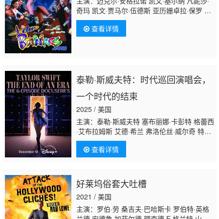
主演：迈克尔·安格拉诺 凯文·基尔纳 凡妮莎·
奇玛 凯文·贾马尔·伍德斯 亚历姗卓拉·保罗 多
姆·德路易斯 弗洛伦丝·斯坦利
查看详情
泰勒·斯威夫特：时代巡回演唱会，
一个时代的结束
2025 / 美国
主演：泰勒·斯威夫特 塞布丽娜·卡彭特 格蕾西
·艾布拉姆斯 艾德·希兰 弗洛伦丝·威尔奇 特拉
维斯·凯尔西
查看详情
好莱坞俗套大吐槽
2021 / 美国
主演：罗伯·劳 桑吉夫·巴哈斯卡 罗伯特·英格
兰德 安德鲁·加菲尔德 理查德·E·格兰特 山姆·