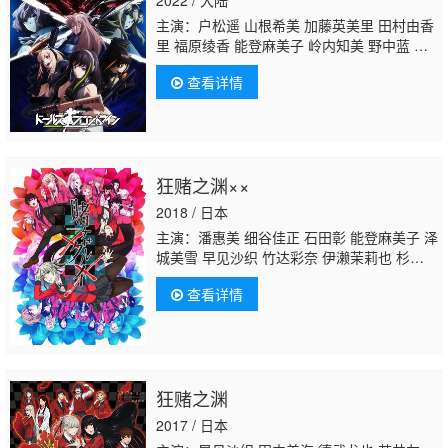
主演：户松遥 山根希美 加藤英美里 田村由香
里 福原绫香 能登麻美子 岭内知美 野中蓝 高
桥李依 生天目仁美 丰崎爱生 伊藤静 大久保瑠
查看详情
美 大坪由佳 奥野香耶 高田忧希 大西沙织 诹
访彩花 上坂堇 松井惠理子 小清水亚美 种田梨
沙 黑泽朋世 小松未可子
奈波果林
苅谷瑠
衣 东山奈央 大塚明夫
狂赌之渊××
2018 / 日本
主演：潘惠美 细谷佳正 石田彰 能登麻美子 泽
城美雪 早见沙织 竹达彩奈 伊濑茉莉也 杉田智
和 大久保瑠美 朴璐美 斋贺光希 内山夕实 高
查看详情
垣彩阳 芹泽优 田中美海 德武龙也 若井友
希
奈波果林
鹈殿麻由 福原绫香 井上遥乃 北
原沙弥香
狂赌之渊
2017 / 日本