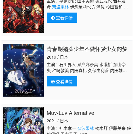
主演：早见沙织 田中美海 德武龙也 若井友
希
奈波果林
伊濑茉莉也 芹泽优 杉田智和 鹈
殿麻由 福原绫香 泽城美雪 汤浅枫 江川央
查看详情
生 井口裕香
青春期猪头少年不做怀梦少女的梦
2019 / 日本
主演：石川界人 濑户麻沙美 水濑祈 东山奈
央 种崎敦美 内田真礼 久保由利香 内田雄
马 佐藤聪美 相川奈都姬 志村知幸 大津爱
查看详情
理 福西胜也
奈波果林
柚木尚子 石黑史刚 内
野孝聪 内村史子 影山灯
Muv-Luv Alternative
2021 / 日本
主演：神木孝一
奈波果林
楠木灯 伊藤美来 佐
伯伊织 田中贵子 Lynn