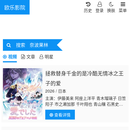
欧乐影院
历史
登录
换肤
菜单
搜索
奈波果林
视频
文章
明星
拯救替身千金的是冷酷无情冰之王
子的爱
2026 / 日本
主演：伊藤美来 阿座上洋平 青木瑠璃子 日笠
阳子 市之濑加那 千叶翔也 青山穰 石黑史
刚 吉川幸宏 前川凉子
奈波果林
义村优
查看详情