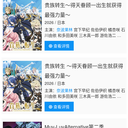
贵族转生～得天眷顾一出生就获得
最强力量～
2026 / 日本
主演：
奈波果林
宫下早纪 佐伯伊织 橘杏咲 石
川由依 和多田美咲 三木真一郎 游佐浩二 小野
大辅 河西健吾 井上和彦 水树奈奈 小村哲生
查看详情
贵族转生 ～得天眷顾一出生就获得
最强力量～
2026 / 日本
主演：
奈波果林
宫下早纪 佐伯伊织 橘杏咲 石
川由依 和多田美咲 三木真一郎 游佐浩二 小野
大辅 河西健吾 井上和彦 水树奈奈 小村哲生
查看详情
Muv-LuvAlternative第二季