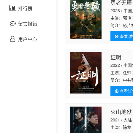
勇者无疆
剧情片
泰国剧
排行榜
欧美综艺
欧美动漫
2026 / 中
主演：郭艳
战争片
留言报错
简介：
影片
美援朝战争
查看详
悬疑片
敌军的猛烈
用户中心
犯罪片
证明
2022 / 中
奇幻片
主演：任帅 
简介：
中共
邵氏电影
份的孤岛。
查看详
往延安，证
古装片
火山地狱
灾难片
2021 / 大陆
记录片
主演：陈龙 