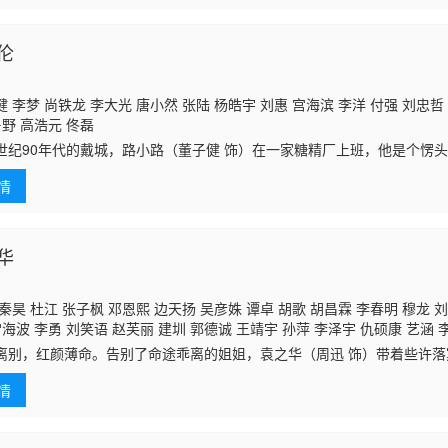
伦
 李梦 尚铁龙 李大光 唐小然 张陆 杨皓宇 刘惠 宫海滨 李洋 付强 刘忠
鲁野 高浩元 佟磊
世纪90年代的戴城，路小路（董子健 饰）在一家糖精厂上班，他是个愣
里。跟着一个叫“牛魔王”（尚铁龙 饰）的师傅混，没学会半点技术。在钳
情
会。
华
秦昊 杜江 张子枫 邓恩熙 边天扬 吴彦姝 谭卓 胡歌 胡昌霖 李春明 穆龙 
海波 李勇 刘笑语 赵芙丽 建圳 郭德诚 王靖宇 孙萍 李泽宇 仇硕康 艺涵 
张俊宇
离别，红颜薄命。告别了命途乖离的姐姐，袁之华（周迅 饰）带着些许
晨晨踏上归途。临走的时候，她从外甥女睦睦（邓恩熙 饰）手中接过一
情
学会的邀