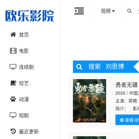
视频
首页
电影
搜索
刘思博
连续剧
动作片
综艺
勇者无疆
喜剧片
国产剧
2026 / 中
动漫
爱情片
港台剧
主演：郭艳
大陆综艺
简介：
影片
参与抗美援
短剧
科幻片
日韩剧
日韩综艺
国产动漫
查看详
要面对敌军
恐怖片
最近更新
欧美剧
港台综艺
日韩动漫