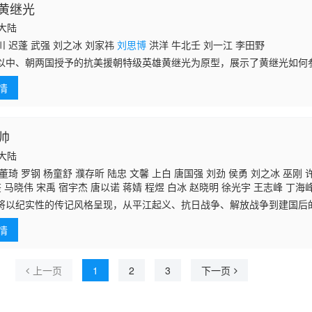
黄继光
国大陆
 迟蓬 武强 刘之冰 刘家祎
刘思博
洪洋 牛北壬 刘一江 李田野
以中、朝两国授予的抗美援朝特级英雄黄继光为原型，展示了黄继光如何
提高自己的意志力和战场技巧，最终成为了一名优秀的战士。在上甘岭战
情
，为了整个部
帅
国大陆
董琦 罗钢 杨童舒 濮存昕 陆忠 文馨 上白 唐国强 刘劲 侯勇 刘之冰 巫刚 
鉴 马晓伟 宋禹 宿宇杰 唐以诺 蒋婧 程煜 白冰 赵晓明 徐光宇 王志峰 丁海
波 张朕瑄 朱海军 尹静 王卓 谢紫彬 朱鹏程 王艺嘉 陈姗姗 王荧欣 闻洁 张再
将以纪实性的传记风格呈现，从平江起义、抗日战争、解放战争到建国后
梅寒 杨猛 平田康之 张惠中 喜莲娜 徐永革 高扬棋 苗清 杨璨地 高志强 乌日
元帅一生的重要时刻均得以还原。
于俭 李嘉明 孙嘉嘉 单文芊
刘思博
情
上一页
1
2
3
下一页