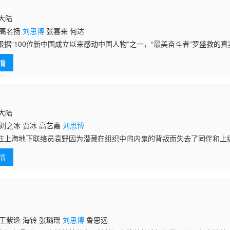
国大陆
 高名扬
刘思博
张喜来 何达
根据“100位新中国成立以来感动中国人物”之一，“最美奋斗者”罗盛教的真
的罗盛教是侦察连的一位文书，紧张的战斗期间，他和抗美援朝的各位志
情
攻
国大陆
刘之冰 贾冰 高艺嘉
刘思博
驻上海地下联络员袁野因为潜藏在组织中的内鬼的背叛而失去了同伴和上
为了向组织证明清白，袁野找到了曾在任务中救下的女大学生杨柳，希望
情
明自己的身份
王紫逸 海铃 张璐瑶
刘思博
鲁思远