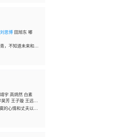
哲
刘思博
田旭东 嘟
头青，不知道未来和生
工班，除了拧螺丝之
刘靖宇 高炳然 白素
李昊芳 王子璇 王远
落寞的心情和丈夫以及
封邀请函，这是姐姐袁