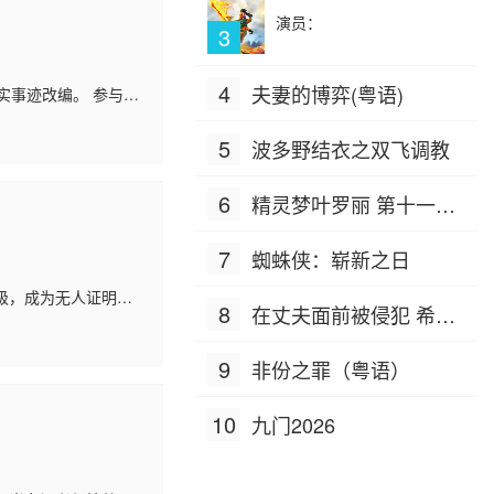
演员：
3
4
夫妻的博弈(粤语)
实事迹改编。 参与抗
愿军战士不仅要面对
5
波多野结衣之双飞调教
6
精灵梦叶罗丽 第十一季
（下）
7
蜘蛛侠：崭新之日
级，成为无人证明身
8
在丈夫面前被侵犯 希岛
杨柳能与自己一同前
爱理 IPZ-505
9
非份之罪（粤语）
10
九门2026