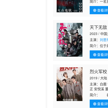
简介：
一名
达到心灵沟
历史片
查看详
天下无敌
2023 / 中
主演：
刘思
简介：
位于
盖东离踏上
查看详
大家，与“杀
烈火军校
2019 / 大陆
主演：白鹿 
正 安悦溪 
简介：
善良
静沉稳的沈
查看详
掩饰自己女