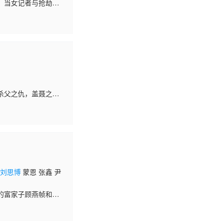
，当女记者与抢劫者
杀父之仇，盖聂之子
家面前选择舍小家保
威
刘思博
蒙恩 张鑫 尹
的富家子顾燕帧和冷
下，谢襄不但要努力