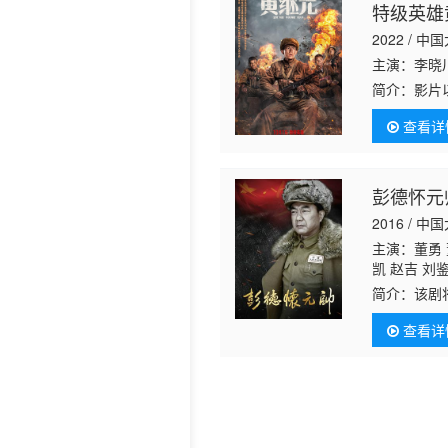
特级英雄
2022 / 中
主演：李晓川
简介：
影片
锻炼，不断
查看详
安排的任务
彭德怀元
2016 / 中
主演：董勇 
凯 赵吉 刘
生 曹力 周
简介：
该剧
维 李新华 
议，彭德怀
元 王双琥 
查看详