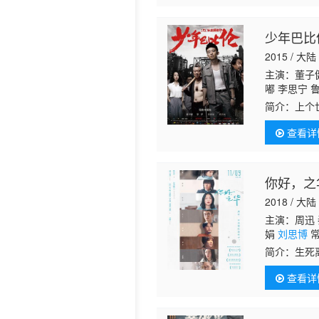
少年巴比
2015 / 大陆
主演：董子健
嘟 李思宁 
简介：
上个
活目标在哪
查看详
外什么都不
你好，之
2018 / 大陆
主演：周迅 
娟
刘思博
常
达 于建波 
简介：
生死
姐姐的儿子
查看详
之南初中同