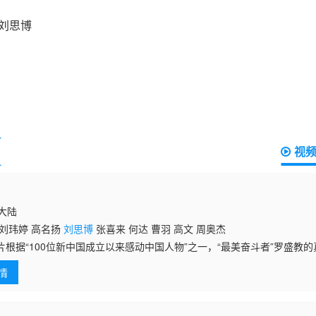
视
国大陆
 刘玮婷 高名扬
刘思博
张喜来 何达 曹羽 高文 周奥杰
根据“100位新中国成立以来感动中国人物”之一，“最美奋斗者”罗
朝战争的罗盛教是侦察连的一位文书，紧张的战斗期间，他和抗美援朝的
情
的