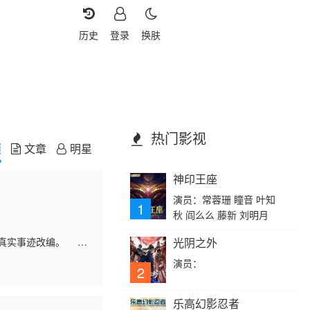
历史
登录
换肤
热门影视
频
文章
明星
神印王座
演员：常蓉珊 瞳音 叶知
1
秋 阎么么 藤新 刘明月
盛教的真实事迹改编。
光阴之外
各位志愿军战士不仅
演员：
2
乐高幻影忍者