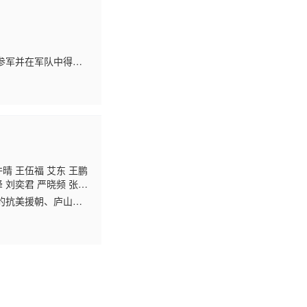
参军并在军队中得到
役中，为了完成上级
许晴 王伍福 艾东 王鹏
峰 刘奕君 严晓频 张京
新 史鑫 孙岩 马岩 黄
的抗美援朝、庐山会
根 李全忠 王健 葛友