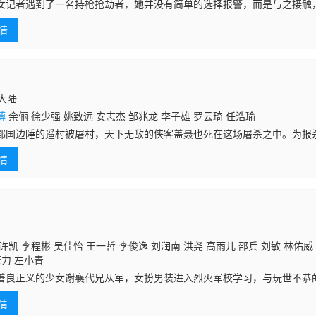
女记者遇到了一名持枪抢劫者，她并没有简单的选择报警，而是与之接触
通时，这名持枪抢劫者做出了影响他一生的决定……
情
国大陆
博
余俪 徐少强 姚致远 安志杰 邹兆龙 李子雄 罗云琦 任浩瑜
郯国边陲的遥村被屠村，天下无敌的侠客盖聂也死在这场屠杀之中。为报
了复仇之路，经调查，他发现父亲的死竟与国家存亡大义有关，最终在国
情
父仇人”联
许凯 李程彬 吴佳怡 王一哲 李俊逸 刘润南 洪尧 高雨儿 邵兵 刘敏 林佑
董力 左小青
正义的少女谢襄代兄从军，女扮男装进入烈火军校学习，与玩世不恭
君山成为同学并渐渐发展为并肩作战的战友。在军校严格残酷的训练机制
情
扮男装的秘密