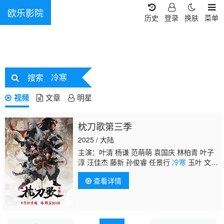
欧乐影院
历史
登录
换肤
菜单
搜索
冷寒
视频
文章
明星
枕刀歌第三季
2025 / 大陆
主演：叶清 杨谦 范萌萌 袁国庆 林柏青 叶子
淳 汪佳杰 藤新 孙俊睿 任景行
冷寒
玉叶 文昊
宇 言浩 张家辉 臧聪聪 陶宇 万懿兴 相裕泉 孙
查看详情
曼瑜 尉俊仁 王珏 沈双迪 叶奕彤 华辰瑾 卢
晔 王以勒 张健豪 张倩 仵悦彤 仵悦轩 钱可
心 王熙桐 蔡巧新 张凡 陈奕雯