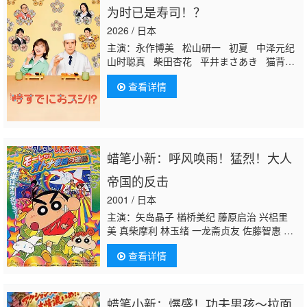
为时已是寿司！？
2026 / 日本
主演：永作博美 松山研一 初夏 中泽元纪
山时聪真 柴田杏花 平井まさあき 猫背椿
关根勤
有働由美子 佐野史郎
查看详情
蜡笔小新：呼风唤雨！猛烈！大人
帝国的反击
2001 / 日本
主演：矢岛晶子 楢桥美纪 藤原启治 兴梠里
美 真柴摩利 林玉绪 一龙斋贞友 佐藤智惠 小
林爱 三田友子 松尾银三 北川智绘 纳谷六
查看详情
朗 泷泽罗子 高田由美 富泽美智惠 三石琴
乃 京田尚子 稀代樱子 铃木玲子 玉川纱己
子 萩森侚子 大冢智子 茶风林 神奈延年 江川
央生 冈野浩介 大西健晴 铃村健一 儿岛千
蜡笔小新：爆盛！功夫男孩～拉面