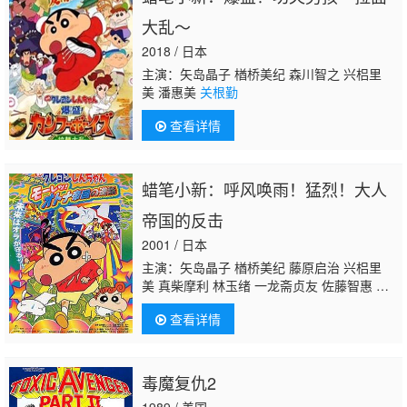
春 池本小百合 宇和川惠美 工藤香子 伊藤健太
大乱～
郎 津嘉山正种 小堺一机
关根勤
2018 / 日本
主演：矢岛晶子 楢桥美纪 森川智之 兴梠里
美 潘惠美
关根勤
查看详情
蜡笔小新：呼风唤雨！猛烈！大人
帝国的反击
2001 / 日本
主演：矢岛晶子 楢桥美纪 藤原启治 兴梠里
美 真柴摩利 林玉绪 一龙斋贞友 佐藤智惠 小
林爱 三田友子 松尾银三 北川智绘 纳谷六
查看详情
朗 泷泽罗子 高田由美 富泽美智惠 三石琴
乃 京田尚子 稀代樱子 铃木玲子 玉川纱己
子 萩森侚子 大冢智子 茶风林 神奈延年 江川
央生 冈野浩介 大西健晴 铃村健一 儿岛千
毒魔复仇2
春 池本小百合 宇和川惠美 工藤香子 伊藤健太
1989 / 美国