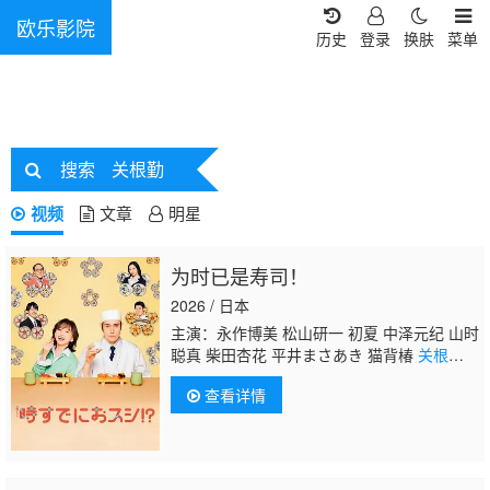
欧乐影院
历史
登录
换肤
菜单
搜索
关根勤
视频
文章
明星
为时已是寿司！
2026 / 日本
主演：永作博美 松山研一 初夏 中泽元纪 山时
聪真 柴田杏花 平井まさあき 猫背椿
关根
勤
有働由美子 佐野史郎
查看详情