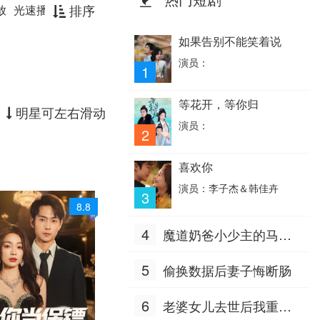
排序
放
光速播放
如果告别不能笑着说
演员：
1
等花开，等你归
明星可左右滑动
演员：
2
喜欢你
演员：李子杰＆韩佳卉
3
8.8
4
魔道奶爸小少主的马甲
掉地上了
5
偷换数据后妻子悔断肠
6
老婆女儿去世后我重生