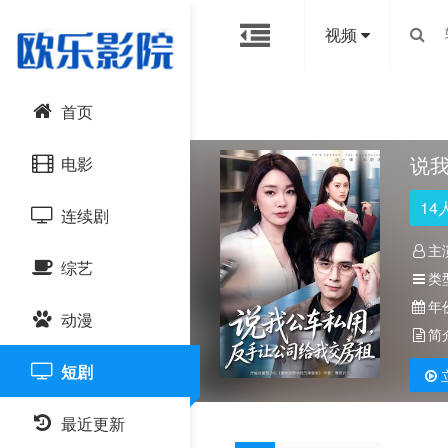
视频
首页
说
电影
14
连续剧
动作片
主
综艺
喜剧片
国产剧
类
年
动漫
爱情片
港台剧
大陆综艺
简
短剧
科幻片
日韩剧
日韩综艺
国产动漫
恐怖片
最近更新
欧美剧
港台综艺
日韩动漫