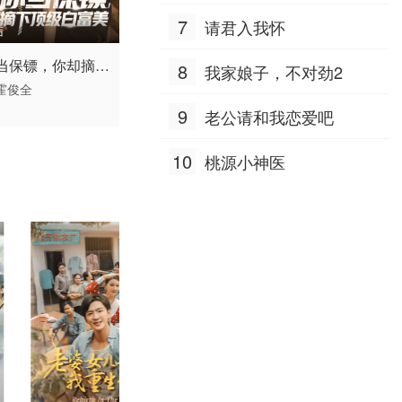
八零
7
请君入我怀
结
 / 中国大陆 / 普通话
当保镖，你却摘下
8
我家娘子，不对劲2
霍俊全
白富美
9
老公请和我恋爱吧
10
桃源小神医