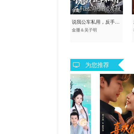
历史片
全集
2026 / 中国大陆 /
说我公车私用，反手让
短剧 现代都市 国产
金珊＆吴子明
公司给我交房租
为您推荐