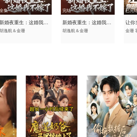
全集
完结
已完
2026 / 中国大陆 /
2026 / 中国大陆 /
2026
新婚夜重生：这婚我不
新婚夜重生：这婚我不
让你
短剧 现代都市 国产
短剧 现代都市
短剧
胡逸航＆金珊
胡逸航＆金珊
金珊
嫁了
嫁了
顶级