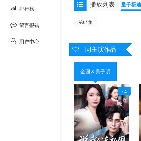
播放列表
量子极
剧情片
泰国剧
排行榜
欧美综艺
欧美动漫
第01集
战争片
留言报错
悬疑片
用户中心
同主演作品
犯罪片
奇幻片
金珊＆吴子明
邵氏电影
7.5
古装片
灾难片
记录片