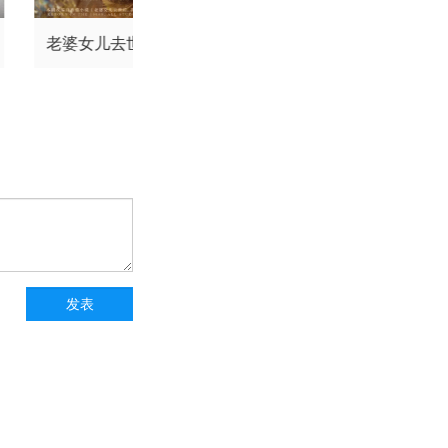
老婆女儿去世后我重
请君入我怀
生八零