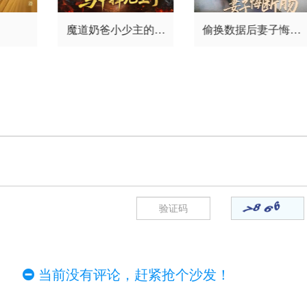
魔道奶爸小少主的马
偷换数据后妻子悔断
甲掉地上了
肠
当前没有评论，赶紧抢个沙发！