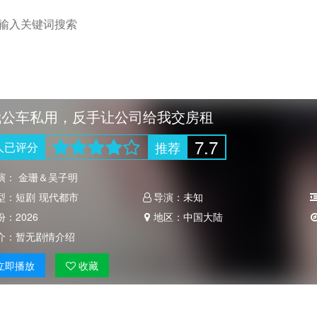
我公车私用，反手让公司给我交房租
7.7
推荐
人
已评分
演：
金珊＆吴子明
型：
短剧
现代都市
导演：
未知
份：
2026
地区：
中国大陆
介：
暂无剧情介绍
立即
播放
收藏