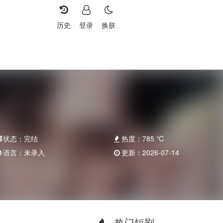
历史
登录
换肤
状态：
完结
热度：
785
℃
语言：
未录入
更新：
2026-07-14
热门短剧