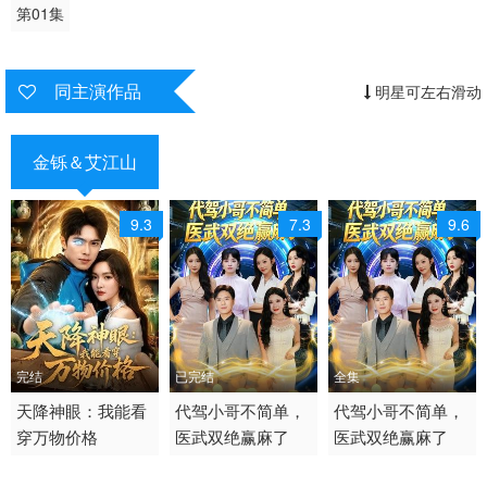
第01集
同主演作品
明星可左右滑动
金铄＆艾江山
9.3
7.3
9.6
完结
已完结
全集
2026 / 中国大陆 / 普通
天降神眼：我能看
2026 / 中国大陆 /
代驾小哥不简单，
2026 / 中国大陆 /
代驾小哥不简单，
穿万物价格
医武双绝赢麻了
医武双绝赢麻了
话
短剧 现代都市
短剧 现代都市 国产
短剧