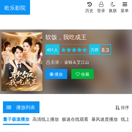
欧乐影院
历史
登录
换肤
菜单
软饭，我吃成王
8.3
401
人
力荐
主演：
金铄＆艾江山
播放
收藏
播放列表
排序
量子极速播放
高清线上播放
极速在线观看
暴风速度播放
线上