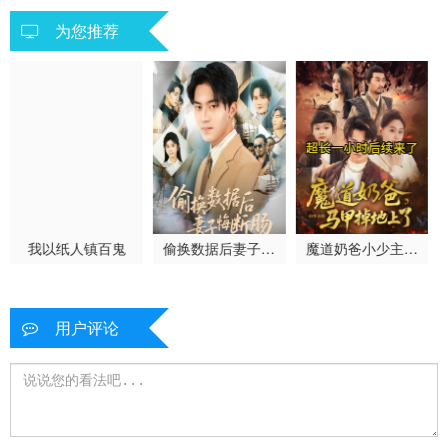
为您推荐
我以纸人镇百鬼
偷换数据后妻子悔
魔道奶爸小少主的
断肠
马甲掉地上了
用户评论