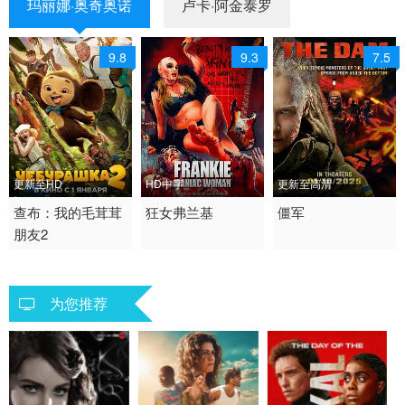
玛丽娜·奥奇奥诺
卢卡·阿金泰罗
9.8
9.3
7.5
更新至HD
HD中字
更新至高清
2026 / 俄罗斯 / 俄语
查布：我的毛茸茸
2025 / 美国 / 英语
狂女弗兰基
2025 / 乌克兰 / 英语
僵军
朋友2
喜剧 儿童
喜剧 恐怖
恐怖
为您推荐