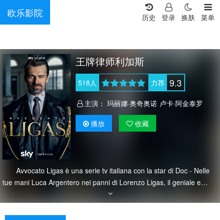
欧乐影院
历史
登录
换肤
菜单
王牌律师利加斯
9.3
518
人
力荐
主演：
玛丽娜·奥奇奥诺
卢卡·阿金泰罗
播放
收藏
Avvocato Ligas è una serie tv italiana con la star di Doc - Nelle
tue mani Luca Argentero nei panni di Lorenzo Ligas, il geniale e
controverso avvocato penalista milanese nato dalla penna dello
scrittore Gianluca Ferraris.