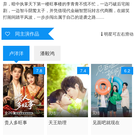
弃，暗中执掌天下第一楼旺事楼的李青青不慌不忙，一边巧破后宅闹
剧，一边智斗阴鸷太子，并凭借现代金融智慧玩转古代商圈，在嬉笑
打闹间踏平风波，一步步闯出属于自己的逆袭之路……
同主演作品
明星可左右滑动
卢洋洋
潘毅鸿
7.8
7.4
6.2
全26集
完结
完结
2028 / 中国大陆 /
贵人多旺事
2022 / 大陆 / 国语
天王助理
2022 / 大陆 / 国语
见面吧就现在
国产
剧情 爱情 国产
剧情 国产