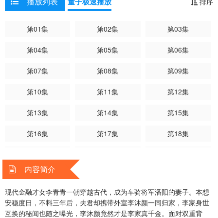
播放列表
量子极速播放
排序
波，一步步闯出属于自己的逆袭之路……
第01集
第02集
第03集
第04集
第05集
第06集
第07集
第08集
第09集
第10集
第11集
第12集
第13集
第14集
第15集
第16集
第17集
第18集
第19集
第20集
第21集
内容简介
第22集
第23集
第24集
现代金融才女李青青一朝穿越古代，成为车骑将军潘阳的妻子。本想
第25集
第26集
安稳度日，不料三年后，夫君却携带外室李沐颜一同归家，李家身世
互换的秘闻也随之曝光，李沐颜竟然才是李家真千金。面对双重背