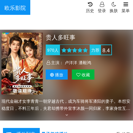
欧乐影院
历史
登录
换肤
菜单
贵人多旺事
8.4
970
人
力荐
主演：
卢洋洋
潘毅鸿
播放
收藏
现代金融才女李青青一朝穿越古代，成为车骑将军潘阳的妻子。本想安
稳度日，不料三年后，夫君却携带外室李沐颜一同归家，李家身世互换
的秘闻也随之曝光，李沐颜竟然才是李家真千金。面对双重背弃，暗中
执掌天下第一楼旺事楼的李青青不慌不忙，一边巧破后宅闹剧，一边智
斗阴鸷太子，并凭借现代金融智慧玩转古代商圈，在嬉笑打闹间踏平风