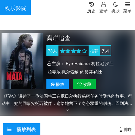
欧乐影院
历史
登录
换肤
菜单
离岸追查
7.4
73
人
推荐
主演：
Eye
Haïdara
梅拉尼·罗兰
拉斐尔·佩尔索纳
约瑟芬·约比
播放
收藏
《玛塔》讲述了一位法国特工在尼日尔执行秘密任务时受伤的故事。行
动中，她的同事安托万被俘，这给她留下了身心双重的创伤。回到法国
后，玛塔自愿前往阿尔卑斯山执行反间谍任务。她怀疑这项新任务与她
之前的创伤经历有着某种联系。
播放列表
排序