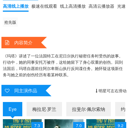
高清线上播放
极速在线观看
线上高清播放
高清云播放器
光速
抢先版
内容简介
《玛塔》讲述了一位法国特工在尼日尔执行秘密任务时受伤的故事。
行动中，她的同事安托万被俘，这给她留下了身心双重的创伤。回到
法国后，玛塔自愿前往阿尔卑斯山执行反间谍任务。她怀疑这项新任
务与她之前的创伤经历有着某种联系。
同主演作品
明星可左右滑动
Eye
梅拉尼·罗兰
拉斐尔·佩尔索纳
约
7.3
7.0
9.2