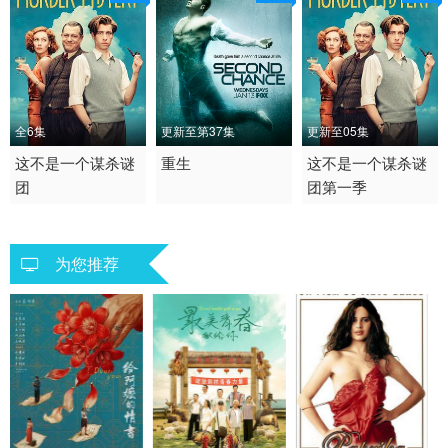
全6集
更新至第37集
更新至05集
2025 / 比利时 / 英语,法
这不是一个谋杀谜
2016 / 美国 / 英语
重生
2025 / 其它 / 英语
这不是一个谋杀谜
团
团第一季
语,西班牙语
剧情 科幻 恐怖 欧美
犯罪 剧情 欧美 美国
剧情 犯罪 海外
为您推荐