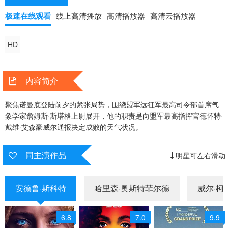
极速在线观看
线上高清播放
高清播放器
高清云播放器
HD
内容简介
聚焦诺曼底登陆前夕的紧张局势，围绕盟军远征军最高司令部首席气
象学家詹姆斯·斯塔格上尉展开，他的职责是向盟军最高指挥官德怀特·
戴维·艾森豪威尔通报决定成败的天气状况。
同主演作品
明星可左右滑动
安德鲁·斯科特
哈里森·奥斯特菲尔德
威尔·柯
6.8
7.0
9.9