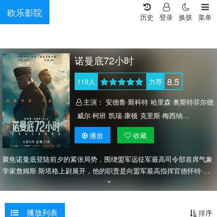
欧乐影院
历史
登录
换肤
菜单
诺曼底72小时
8.5
119
人
力荐
主演：
安德鲁·斯科特
哈里森·奥斯特菲尔德
威尔·柯班
凯瑞·康顿
克里斯·梅西纳
迈克尔·本茨
戴米恩·路易斯
乔舒亚·希尔
播放
收藏
布兰登·费舍
康·奥尼尔
理查德·克洛西尔
托比·威廉姆斯
塔姆馨·托波尔斯基
聚焦诺曼底登陆前夕的紧张局势，围绕盟军远征军最高司令部首席气象
亨利·阿什顿
麦克斯·克罗斯
丹尼尔·奎恩-托伊
学家詹姆斯·斯塔格上尉展开，他的职责是向盟军最高指挥官德怀特·戴
维·艾森豪威尔通报决定成败的天气状况。
杰米·B·钱伯斯
泰勒·厄特利
罗莎娜·布朗
保罗·贝利
播放列表
排序