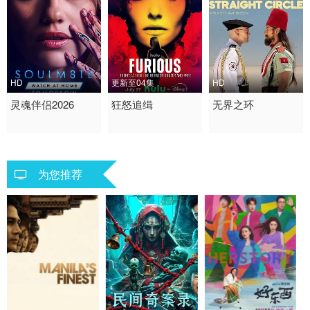
HD
更新至04集
HD
2026 / 美国 / 英语
灵魂伴侣2026
2026 / 美国 / 英语
狂怒追缉
2025 / 英国 / 英语
无界之环
恐怖
惊悚 犯罪 欧美
喜剧
为您推荐