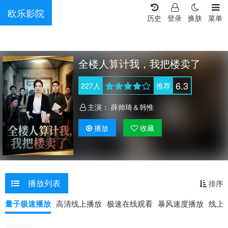
欧乐影院
历史
登录
换肤
菜单
全楼人算计我，我把楼卖了
6.3
227
人
推荐
主演：
薛帅琦＆韩惟
播放
收藏
播放列表
排序
量子极速播放
高清线上播放
极速在线观看
暴风速度播放
线上