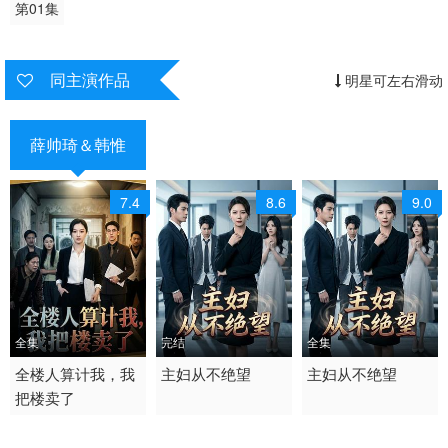
第01集
同主演作品
明星可左右滑动
薛帅琦＆韩惟
7.4
8.6
9.0
全集
完结
全集
2026 / 中国大陆 /
全楼人算计我，我
2026 / 中国大陆 /
主妇从不绝望
2026 / 中国大陆 /
主妇从不绝望
把楼卖了
短剧 现代都市 国产
短剧 现代都市
短剧 现代都市 国产