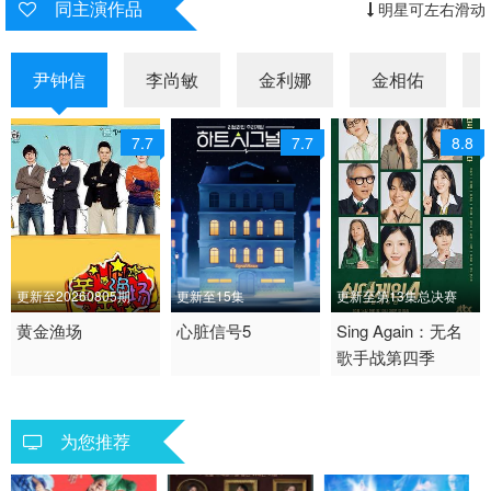
同主演作品
明星可左右滑动
尹钟信
李尚敏
金利娜
金相佑
7.7
7.7
8.8
更新至20260805期
更新至15集
更新至第13集总决赛
2007 / 韩国 / 韩语
黄金渔场
2026 / 韩国 / 韩语
心脏信号5
2025 / 韩国 / 韩语
Sing Again：无名
歌手战第四季
日韩综艺
爱情 真人秀 日韩综艺
日韩综艺
为您推荐