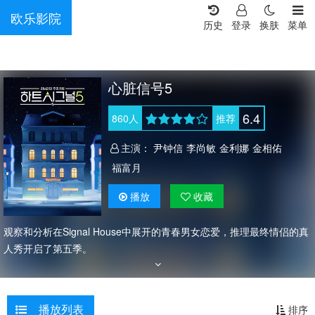
欧乐影院
历史
登录
换肤
菜单
心脏信号5
6.4
860
人
推荐
主演：
尹钟信
李尚敏
金利娜
金相佑
福富月
播放
收藏
观察和分析在Signal House中展开的青春男女恋爱，推理最终情侣的真
人秀开启了第五季。
播放列表
排序