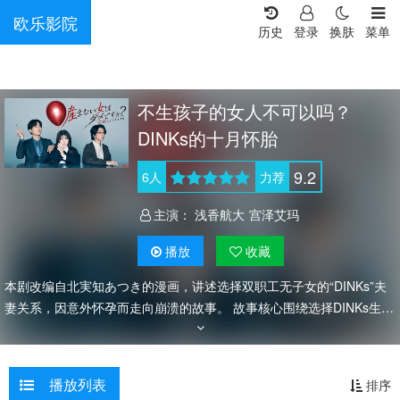
欧乐影院
历史
登录
换肤
菜单
不生孩子的女人不可以吗？
DINKs的十月怀胎
9.2
6
人
力荐
主演：
浅香航大
宫泽艾玛
播放
收藏
本剧改编自北実知あつき的漫画，讲述选择双职工无子女的“DINKs”夫
妻关系，因意外怀孕而走向崩溃的故事。 故事核心围绕选择DINKs生活
方式、过着平静生活的金泽浅与丈夫哲也展开。面对周遭“还不生孩
子？...
播放列表
排序