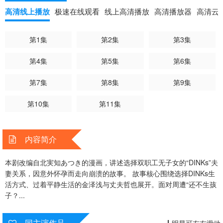
高清线上播放
极速在线观看
线上高清播放
高清播放器
高清云
第1集
第2集
第3集
第4集
第5集
第6集
第7集
第8集
第9集
第10集
第11集
内容简介
本剧改编自北実知あつき的漫画，讲述选择双职工无子女的“DINKs”夫
妻关系，因意外怀孕而走向崩溃的故事。 故事核心围绕选择DINKs生
活方式、过着平静生活的金泽浅与丈夫哲也展开。面对周遭“还不生孩
子？...
同主演作品