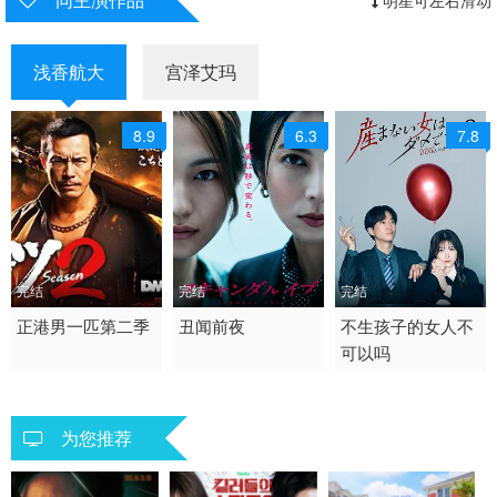
明星可左右滑动
浅香航大
宫泽艾玛
8.9
6.3
7.8
完结
完结
完结
2025 / 日本 / 日语
正港男一匹第二季
2025 / 日本 / 日语
丑闻前夜
2026 / 日本 / 日语
不生孩子的女人不
可以吗
日本
日本
日本
为您推荐