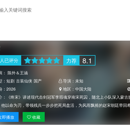
宋
8.1
力荐
人
已评分
演：
陈外＆王涵
型：
短剧
古装仙侠
国产
导演：
未知
份：
2026
地区：
中国大陆
介：
《终宋》讲述现代击剑冠军李瑕魂穿南宋死囚，随北上小队深入蒙古
，他以命为刃，带领残兵一步步把死局盘活，为风雨飘摇的赵宋朝廷带回
立即
播放
收藏