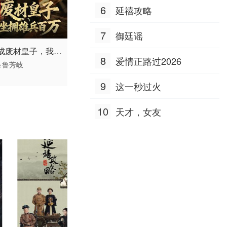
6
延禧攻略
7
御廷谣
 / 中国大陆 /
成废材皇子，我坐
8
爱情正路过2026
古装仙侠 国产
＆鲁芳岐
兵百万
9
这一秒过火
10
天才，女友