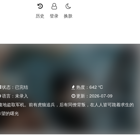
历史
登录
换肤
状态：
已完结
热度：
642
℃
语言：
未录入
更新：
2026-07-09
腹地盗取军机。前有虎狼追兵，后有同僚背叛，在人人皆可跪着求生的
希望的曙光