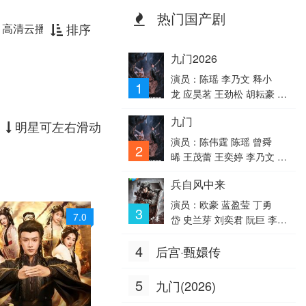
热门国产剧
排序
高清云播放器
九门2026
演员：陈瑶 李乃文 释小
1
龙 应昊茗 王劲松 胡耘豪 季
肖冰 陈伟霆 徐正溪 曾舜
九门
晞 王奕婷
明星可左右滑动
演员：陈伟霆 陈瑶 曾舜
2
晞 王茂蕾 王奕婷 李乃文 释
小龙 应灏铭 季肖冰 胡耘
兵自风中来
豪 徐正溪 章涛 王祖一 刘
畅 杨钧丞 杨昊博 陈鸿锦 吴
演员：欧豪 蓝盈莹 丁勇
3
7.0
圣麒 林秋楠 扈帷 雷丰瑞
岱 史兰芽 刘奕君 阮巨 李幼
斌 侯勇 于景骁 王春宇 关亚
4
后宫·甄嬛传
军 杨舒 吴岳阳 张进 陈方
舟 陈启杰 周德华 赵长洲 赵
荀 费鲤齐 夏侯镔 徐洪浩 傅
5
九门(2026)
程鹏 谢心