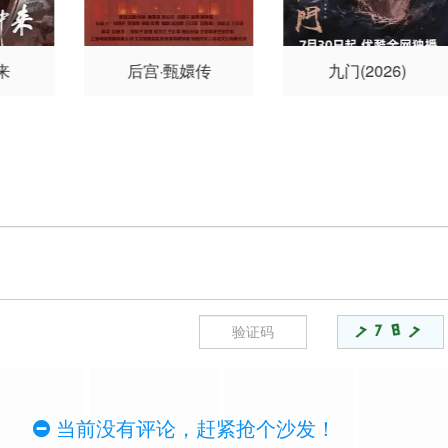
来
后宫·甄嬛传
九门(2026)
当前没有评论，赶紧抢个沙发！