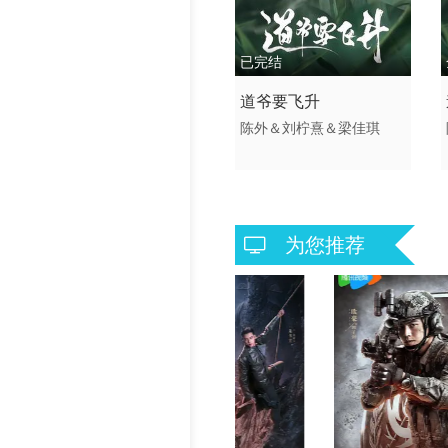
历史片
已完结
2026 / 中国大陆 /
道爷要飞升
古装仙侠
陈外＆刘柠熹＆梁佳琪
为您推荐