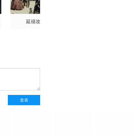
延禧攻略
御廷谣