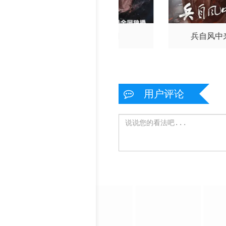
门2026
九门
兵自风中
用户评论