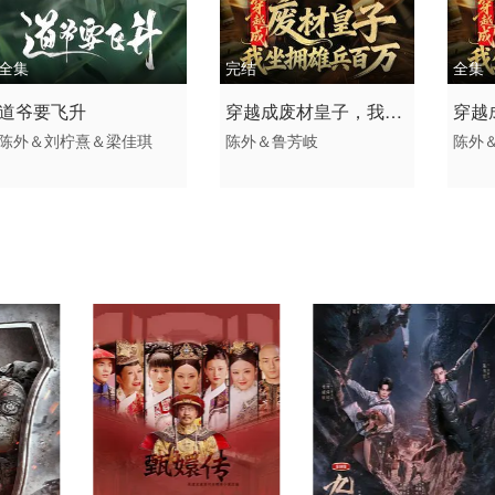
全集
完结
全集
2026 / 中国大陆 /
2026 / 中国大陆 /
2026
道爷要飞升
穿越成废材皇子，我坐
穿越
短剧 古装仙侠 国产
短剧 古装仙侠
短剧 
陈外＆刘柠熹＆梁佳琪
陈外＆鲁芳岐
陈外
拥雄兵百万
拥雄