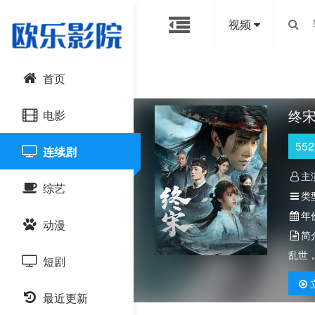
视频
首页
终
电影
552
连续剧
动作片
主
综艺
喜剧片
类
年
动漫
爱情片
大陆综艺
简
乱世
短剧
科幻片
日韩综艺
国产动漫
恐怖片
最近更新
港台综艺
日韩动漫