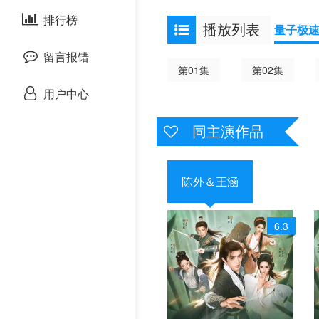
剧情片
排行榜
欧美综艺
欧美动漫
播放列表
量子极
战争片
留言报错
第01集
第02集
悬疑片
用户中心
犯罪片
同主演作品
奇幻片
陈外＆王涵
邵氏电影
6.3
古装片
灾难片
记录片