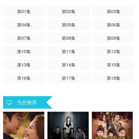
第01集
第02集
第03集
第04集
第05集
第06集
第07集
第08集
第09集
第10集
第11集
第12集
第13集
第14集
第15集
第16集
第17集
第18集
第19集
第20集
第21集
为您推荐
第22集
第23集
第24集
第25集
第26集
第27集
第28集
第29集
第30集