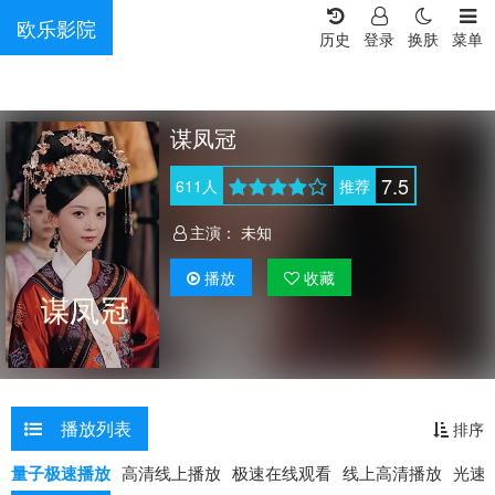
欧乐影院
历史
登录
换肤
菜单
谋凤冠
7.5
611
人
推荐
主演：
未知
播放
收藏
播放列表
排序
量子极速播放
高清线上播放
极速在线观看
线上高清播放
光速