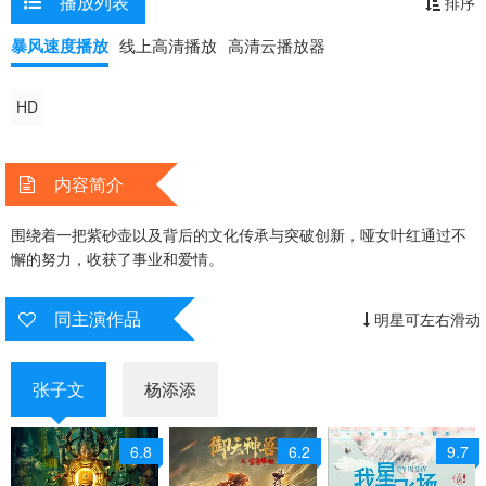
播放列表
排序
暴风速度播放
线上高清播放
高清云播放器
HD
内容简介
围绕着一把紫砂壶以及背后的文化传承与突破创新，哑女叶红通过不
懈的努力，收获了事业和爱情。
同主演作品
明星可左右滑动
张子文
杨添添
6.8
6.2
9.7