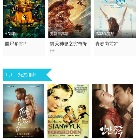
HD国语
更新至高清
第33集完结
2026 / 中国大陆 / 汉语
僵尸参将2
2020 / 中国大陆 / 汉语
御天神兽之穷奇降
2021 / 大陆 / 国语
青春向前冲
世
普通话
普通话
爱情 国产
剧情
动作
为您推荐