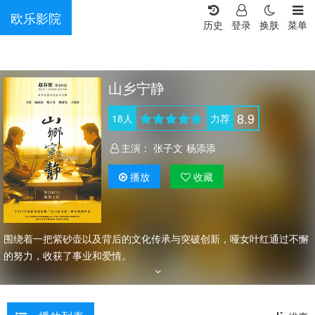
欧乐影院
历史
登录
换肤
菜单
山乡宁静
8.9
18
人
力荐
主演：
张子文
杨添添
播放
收藏
围绕着一把紫砂壶以及背后的文化传承与突破创新，哑女叶红通过不懈
的努力，收获了事业和爱情。