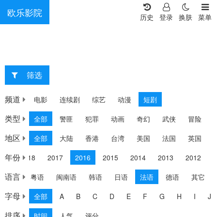
欧乐影院
历史
登录
换肤
菜单
筛选
重选
频道
电影
连续剧
综艺
动漫
短剧
类型
全部
警匪
犯罪
动画
奇幻
武侠
冒险
地区
全部
大陆
香港
台湾
美国
法国
英国
年份
19
2018
2017
2016
2015
2014
2013
2012
2
语言
英语
粤语
闽南语
韩语
日语
法语
德语
其它
字母
全部
A
B
C
D
E
F
G
H
I
J
排序
时间
人气
评分