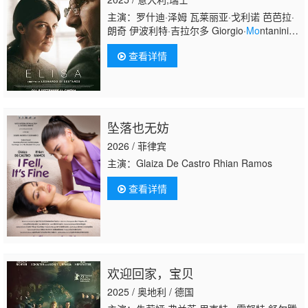
主演：罗什迪·泽姆 瓦莱丽亚·戈利诺 芭芭拉·
朗奇 伊波利特·吉拉尔多 Giorgio·
Mo
ntanini 迭
戈·里
查看详情
邦
Mo
nica·Codena Roberta·Da·Soller Marco·B
瑟夫·
杨 Federico·Di·Costanzo Adeline·Tayoro Anton
斯敏·马泰
坠落也无妨
2026 / 菲律宾
主演：Glaiza De Castro Rhian Ramos
查看详情
欢迎回家，宝贝
2025 / 奥地利 / 德国