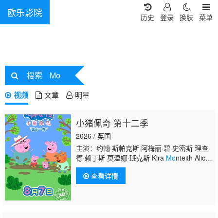
欧乐影院
历史
登录
换肤
菜单
搜索
Mo
视频
文章
明星
小猪佩奇 第十二季
2026 / 英国
主演：约翰·斯帕克斯 阿梅丽·碧·史密斯 理查
德·赖丁斯 莫温娜·班克斯 Kira
Mo
nteith Alice
May
查看详情