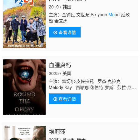
2019 / 韩国
主演：金钟民 文世允 Se-yoon
Mo
on 延政
勋 金宣虎
查看详情
血腥腐朽
2025 / 美国
主演：雷切尔·皮佐拉托 罗杰·克拉克
Melody Kay 西耶娜·休伯特-罗斯 莎拉·尼克
林 达米安·马菲 Kate Kiddo Sassan
查看详情
Saffari Alexis Safoyan Victoria Mirrer
Kamarra Cole 亚当·韦普勒 Angela Ann
Palermo Jamie Dufault 菲尔·杜兰 Alyssa
Batsakis Jackson Mirmina Sean T. Ward
McKenn
埃莉莎
2025 / 意大利,瑞士