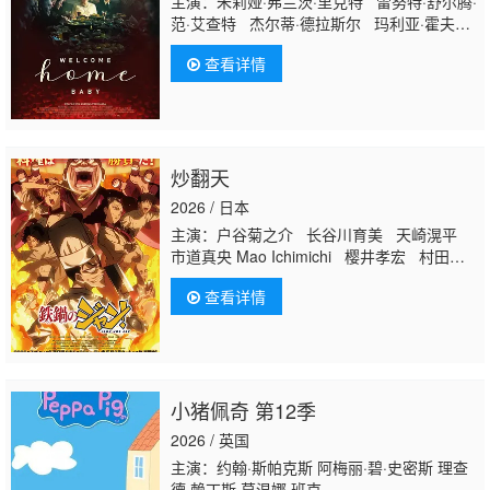
主演：朱莉娅·弗兰茨·里克特 雷努特·舒尔腾·
范·艾查特 杰尔蒂·德拉斯尔 玛利亚·霍夫斯
塔尔 格哈德·利伯曼 林德·普雷洛格 茵格·
查看详情
莫克斯 Erika
Mo
ttl
炒翻天
2026 / 日本
主演：户谷菊之介 长谷川育美 天崎滉平
市道真央 Mao Ichimichi 樱井孝宏 村田太
志 小林裕介 杉田智和 Tomokazu Sugita
查看详情
天田益男 津田健次郎
小猪佩奇 第12季
2026 / 英国
主演：约翰·斯帕克斯 阿梅丽·碧·史密斯 理查
德·赖丁斯 莫温娜·班克