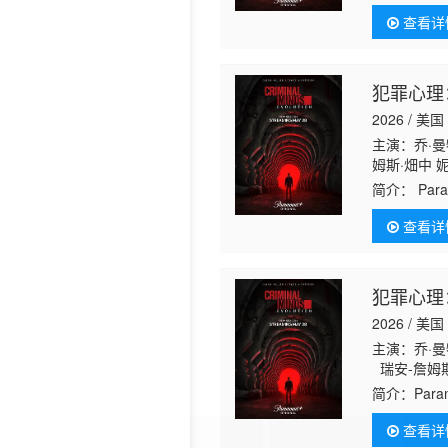
斯·畑中 麦
瑞 Inny·Cle
查看详
犯罪心理
2026 / 美国
主演：乔·曼
姆斯·畑中 
斯·威廉斯 
简介：
Pa
斯 Inny C
维奇 M.C. 
查看详
犯罪心理
2026 / 美国
主演：乔·曼
瑞安-詹姆斯
·F·汤普金
简介：
Pa
斯·冈萨雷斯 
查看详