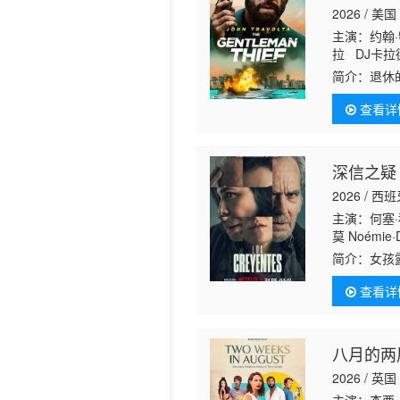
2026 / 美国
历史片
主演：约翰·特
拉 DJ卡拉德
Brittany
简介：
退休
大劫案。劫
查看详
用毕生所有
深信之疑
2026 / 西
主演：何塞·科
莫 Noémie·D
简介：
女孩
亲种种反常
查看详
疑。她顶着
八月的两
2026 / 英国