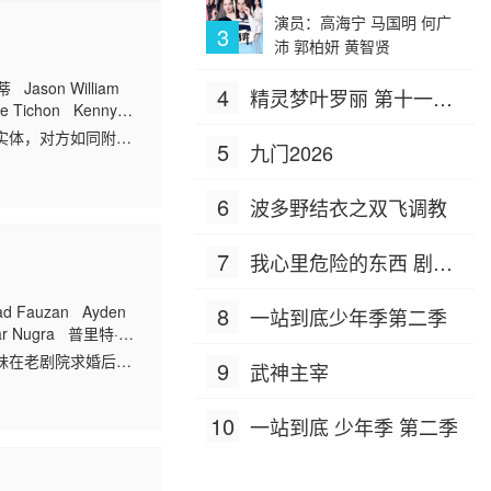
演员：高海宁 马国明 何广
3
沛 郭柏妍 黄智贤
on William
4
精灵梦叶罗丽 第十一季
Tichon Kenny
（下）
实体，对方如同附骨
5
九门2026
进老宅深处的锁盒密
6
波多野结衣之双飞调教
7
我心里危险的东西 剧场
版
 Fauzan Ayden
8
一站到底少年季第二季
Fajar Nugra 普里特·蒂
妹在老剧院求婚后直
9
武神主宰
能力，召回童年鬼
10
一站到底 少年季 第二季