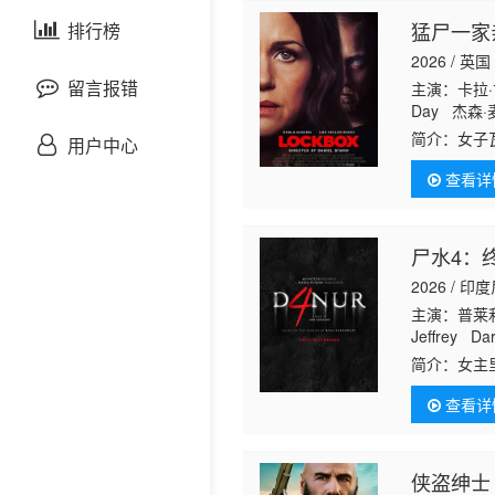
剧情片
猛尸一家
泰国剧
排行榜
欧美综艺
欧美动漫
2026 / 英国
战争片
留言报错
主演：卡拉·
Day 杰森·麦
Wood-Scha
悬疑片
简介：
女子
用户中心
之疽，死咬
查看详
室躲避追踪
犯罪片
奇幻片
尸水4：
2026 / 
邵氏电影
主演：普莱利·拉
Jeffrey Da
古装片
莫西 McDann
简介：
女主
接被邪灵缠
查看详
友，杀进老
灾难片
记录片
侠盗绅士