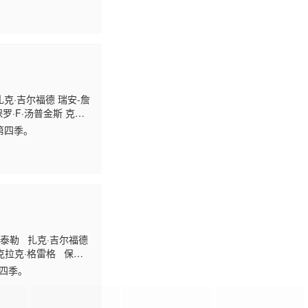
扎克·吉尔福德 瑞安-詹
保罗·F·汤普金斯 克莱
冈萨雷
第四季。
astaneda 麦丽卡·戈
·泰勒 扎克·吉尔福德
克拉克·格雷格 保罗
·瑞恩 杨罗布 尼古拉
第四季。