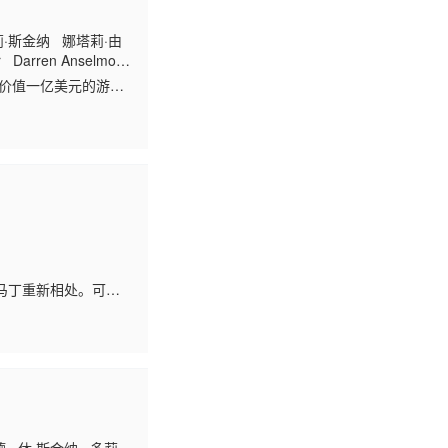
米莉·斯金纳 娜塔莉·由
Darren Anselmo
场价值一亿美元的游艇
连现身，梅森被迫动
马丁重新相处。可父
结论产生了强烈怀