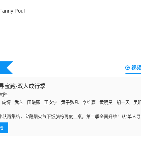
视
寻宝藏·双人成行季
国大陆
 庞博 武艺 田曦薇 王安宇 黄子弘凡 李维嘉 黄明昊 胡一天 吴昕 
小队再集结，宝藏烟火气下饭脑综再度上桌，第二季全面升维！从“单人寻
不同搭档双强组队，化学反应拉满，碰撞全新火花！寻宝地升级——入驻“
情
两夜的沉浸式海岛寻宝之旅。“智趣寻宝 合宿生活”双线并行，让智慧在渔
！