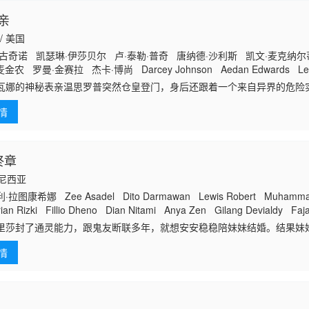
亲
 / 美国
古奇诺 凯瑟琳·伊莎贝尔 卢·泰勒·普奇 唐纳德·沙利斯 凯文·麦克纳尔蒂 Jas
金农 罗曼·金赛拉 杰卡·博尚 Darcey Johnson Aedan Edwards Lee 
tz
瓦娜的神秘表亲温思罗普突然仓皇登门，身后还跟着一个来自异界的危险
着目标一路追杀而来。为了护住身世成谜的表亲，瓦娜赌上一切，将人藏
情
。可异界存在
终章
印度尼西亚
图康希娜 Zee Asadel Dito Darmawan Lewis Robert Muhammad
rian Rizki Fillio Dheno Dian Nitami Anya Zen Gilang Devialdy 
y Dini Vitri
里莎封了通灵能力，跟鬼友断联多年，就想安安稳稳陪妹妹结婚。结果妹
上，整个人性情大变，怪事接二连三炸出来。里莎没得选，只能重开通灵
情
剧院硬刚邪灵，