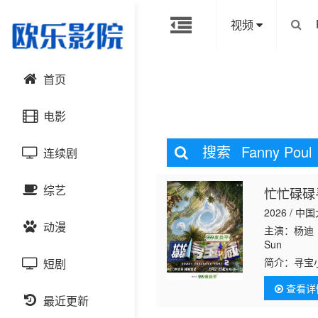
视频
首页
电影
搜索
Fanny Poul
连续剧
动作片
综艺
忙忙碌碌
喜剧片
国产剧
2026 / 中
动漫
爱情片
港台剧
主演：杨迪
大陆综艺
Sun
简介：
寻宝
短剧
科幻片
日韩剧
日韩综艺
国产动漫
式”，换乘
查看详
启三次三天
恐怖片
最近更新
欧美剧
港台综艺
日韩动漫
海风中生长