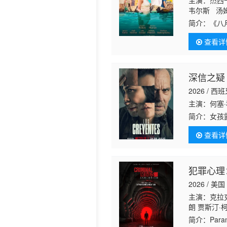
主演：杰西卡
韦尔斯 汤姆
Cassius Ha
简介：
《八
伊开始践行
查看详
视。但当他
深信之疑
2026 / 西
主演：何塞·科罗
简介：
女孩
亲种种反常
查看详
疑。她顶着
犯罪心理
2026 / 美国
主演：克拉克
朗 贾斯汀·
斯 亚当·罗
简介：
Pa