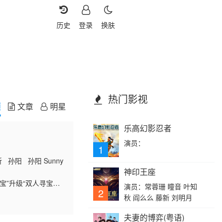
历史
登录
换肤
热门影视
频
文章
明星
乐高幻影忍者
演员：
1
孙阳 孙阳 Sunny
神印王座
宝”升级“双人寻宝模
演员：常蓉珊 瞳音 叶知
2
治愈系海岛渔村”，开
秋 阎么么 藤新 刘明月
火中闪光，让友情在
夫妻的博弈(粤语)