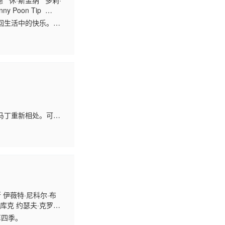
 休·斯金纳 多莉·
 Poon Tip
回生活中的快乐。佐
成人的人的一次审
马丁重新相处。可父
结论产生了强烈怀
 伊薇特·尼科尔·布
·库克 约瑟夫·克罗
 爱莎·泰勒 瑞安-詹姆
第四季。