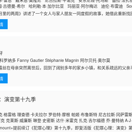
·雷恩 戴米恩·莫隆尼 尼古拉斯·平诺克 安东尼娅·托马斯 蕾拉·法扎德
·古德曼-希尔 哈利勒·本·加尔比亚 玛丽亚·阿尔梅达 迪伦·布雷迪 Sonny
ckforth Florence Banks Eliza Anthony Lambon Peter Winfield
月里的两周》讲述了一个女人与家人朋友一同度假的故事，她借此重新找
自己内心最强烈的愿望，而她所期待的这次度假也成为了对一群不愿长大
情
们发现自己被困
班牙
纳多 Fanny Gautier Stéphanie Magnin 阿尔贝托·奥尔莫
露丝在母亲突然离世后，回到了阔别多年的家乡小镇，和关系疏远的父亲
诡异的举止，加上小镇居民讳莫如深的态度，让她对母亲意外死亡的官方
情
压力暗中追查真
：演变第十九季
·格雷格 理查德·卡夫拉尔 罗伯特·摩根 帕姬·布鲁斯特 尼古拉斯·冈萨雷斯
柯克 克莱斯·威廉斯 琳登·史密斯 达什·米霍克 扎克·吉尔福德 乔·曼特纳 A·J
德里格兹 洁蕊·瑞恩 克斯汀·范奈丝 保罗·F·汤普金斯 杨罗布 科菲·斯里博伊
ramount+提前续订《犯罪心理》第十九季，即复活版《犯罪心理：演变》