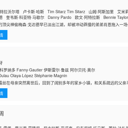
拉沃尔塔 卢卡斯·哈斯 Tim Sitarz Tim Sitarz 山姆·阿斯加里 艾
 奎韦斯·科亚特·马歇尔 Danny Pardo 欧文·阿特拉斯 Bennie Taylor 
 Seals 克里斯蒂娜·利奇亚迪
的顶尖神偷梅森·戈达德早已淡出江湖，却被冲动莽撞的弟弟肖恩拖入一
案迅速失控，众人陷入布满欺骗的危险圈套。随着局势不断升级，宿敌接
情
的技巧与心
班牙
罗纳多 Fanny·Gautier 伊斯雷尔·鲁兹 阿尔贝托·奥尔
ulau Olaya·López Stéphanie·Magnin
露丝在母亲突然离世后，回到了阔别多年的家乡小镇，和关系疏远的父亲
诡异的举止，加上小镇居民讳莫如深的态度，让她对母亲意外死亡的官方
情
压力暗中追查真
周