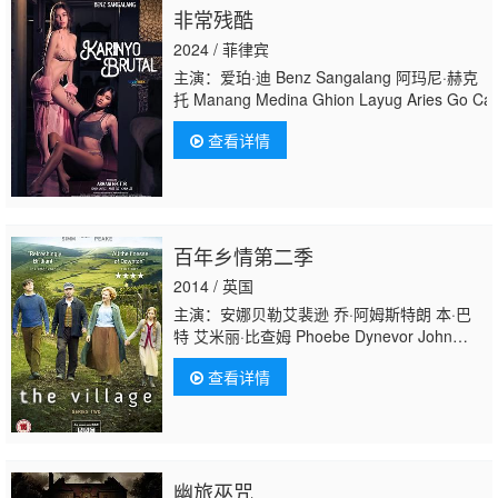
非常残酷
2024 / 菲律宾
主演：爱珀·迪 Benz Sangalang 阿玛尼·赫克
托 Manang Medina Ghion Layug Aries Go Caira
查看详情
百年乡情第二季
2014 / 英国
主演：安娜贝勒艾裴逊 乔·阿姆斯特朗 本·巴
特 艾米丽·比查姆 Phoebe Dynevor John
Elkington 鲁珀特·伊文斯 Daniel
查看详情
Ezra Anthony Flanagan James Foster 安德
鲁·高尔 斯科特·汉迪 Will Hemsley Samantha
Hindman Ainsley Howard 约翰·西姆 玛克辛·
皮克 德里克·里德尔 茱丽叶特·斯蒂文森 汤姆·
瓦瑞
幽旅巫咒