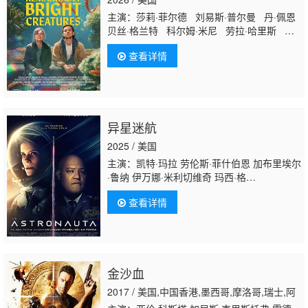
主演：莎莉·菲尔德 刘易斯·普尔曼 丹·佩恩
贝丝·格兰特 科尔姆·米尼 劳拉·哈里斯 索
菲亚·布莱克-德埃利亚 凯西·贝克 陈冲 梅
查看详情
根·赫弗恩 唐纳德·沙利斯 萨莎·威廉斯 迈
尔斯·马萨勒 Brandon McEwan Emily
Giannozio 卡里姆·马尔科姆 Kingston
Goodjohn Ezra Wilson 安东尼·哈里森 诺
亚·克雷格 卡罗琳·亚代尔
异星迷航
2025 / 美国
主演：凯特·玛拉 劳伦斯·菲什伯恩 加布里埃尔
·鲁纳 伊万娜·米利切维奇 玛西·格
雷 Scarlett Holmes 礼萨·迪亚
查看详情
科 Daniel Quirke Daiana Madeira Christine Abe
登·奥沙利文 Gordon Barry
金沙血
2017 / 美国,中国香港,墨西哥,摩洛哥,瑞士,阿