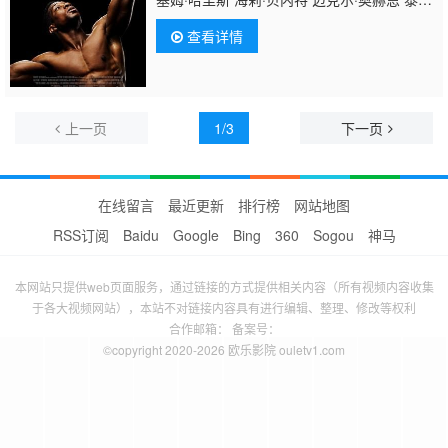
佩姬 布拉德利·斯泰克尔 克雷格·卡科夫斯
查看详情
基 桑尼·瓦利森
蒂 Justin Cuomo Peter Ivanov 马克·史密
斯 Kimberly Christian 戴恩·多诺
休 Jodi Bianca Wise Andrea Figliomeni Alfret
姆·马丁·格里森 Ezra Bynum Jeffrey Johnson
上一页
1/3
下一页
在线留言
最近更新
排行榜
网站地图
RSS订阅
Baidu
Google
Bing
360
Sogou
神马
本网站只提供web页面服务，通过链接的方式提供相关内容（所有视频内容收集
于各大视频网站），本站不对链接内容具有进行编辑、整理、修改等权利
合作邮箱： 备案号：
©copyright 2020-2026 欧乐影院 ouletv1.com