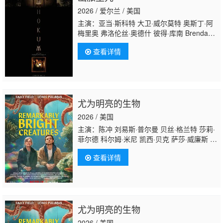
2026 / 爱尔兰 / 美国
主演：亚当·斯科特 大卫·威尔莫特 奥斯丁·阿
梅里奥 弗洛伦丝·奥德什 彼得·库南 Brendan
Conroy 迈克尔·帕特里克 威尔·奥康纳 Sioux
查看详情
Carroll
Ezra Carli
sle Siox C Mallory Adams
尤为明亮的生物
2026 / 美国
主演：陈冲 刘易斯·普尔曼 贝丝·格兰特 莎莉·
菲尔德 科尔姆·米尼 凯西·贝克 萨莎·威廉斯 丹
·佩恩 梅根·赫弗恩 安东尼·哈里森 劳拉·哈里
查看详情
斯 索菲亚·布莱克-德埃利亚 卡罗琳·亚代尔 唐
纳德·沙利斯 迈尔斯·马萨
勒 Brandon·McEwan Emily·Giannozio 卡里姆
·马尔科姆 Kingston·Goodjohn Ezra·Wilson 诺
亚·克雷格
尤为明亮的生物
2026 / 美国