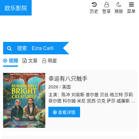
欧乐影院
历史
登录
换肤
菜单
搜索
Ezra Carli
视频
文章
明星
幸运有八只触手
2026 / 美国
主演：陈冲 刘易斯·普尔曼 贝丝·格兰特 莎莉·
菲尔德 科尔姆·米尼 凯西·贝克 萨莎·威廉斯 丹
·佩恩 梅根·赫弗恩 安东尼·哈里森 劳拉·哈里
查看详情
斯 索菲亚·布莱克-德埃利亚 卡罗琳·亚代尔 唐
纳德·沙利斯 迈尔斯·马萨
勒 Brandon·McEwan Emily·Giannozio 卡里姆
·马尔科姆 Kingston·Goodjohn Ezra·Wilson 诺
亚·克雷格