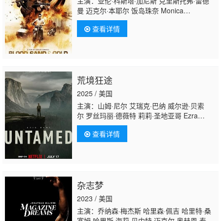
主演：亚伦·科斯塔·加尼斯 克里斯托弗·雷德
曼 迈克尔·本耶尔 饭岛珠奈 Monica
West Jenny Sterlin Paulino Partida Bruce
查看详情
McKenzie Ezra Knight 莱蒂齐娅·莱查
荒境狂途
2025 / 美国
主演：山姆·尼尔 艾瑞克·巴纳 威尔逊·贝索
尔 罗丝玛丽·德薇特 莉莉·圣地亚哥 Ezra
Franky 约什·兰德尔 Ezra Wilson Omi
查看详情
Fitzpatrick-Gonzales 乔·霍尔特 尼古拉·科雷
亚·达姆得 Sara-Jewel Hughes 扎克·圣蒂亚
戈 泰勒·辛克森 亚历桑德拉·卡斯蒂略 布拉德
利·斯泰克尔 唐纳德·沙利斯 萨默·萨利姆 天行
者·休斯 乔纳森·怀特赛尔
杂志梦
2023 / 美国
主演：乔纳森·梅杰斯 哈里森·佩吉 哈里特·桑
塞姆·哈里斯 海莉·贝内特 迈克尔·奥赫恩 泰勒·