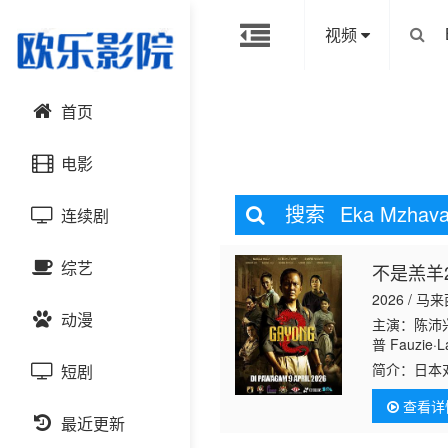
视频
首页
电影
搜索
Eka Mzhav
连续剧
动作片
综艺
不是羔羊
喜剧片
国产剧
2026 / 马
动漫
爱情片
港台剧
主演：陈沛兴
大陆综艺
普 Fauzie·L
卉 Ayez·Sha
简介：
日本
短剧
科幻片
日韩剧
日韩综艺
国产动漫
其中大多数
查看详
恐怖片
最近更新
欧美剧
港台综艺
日韩动漫