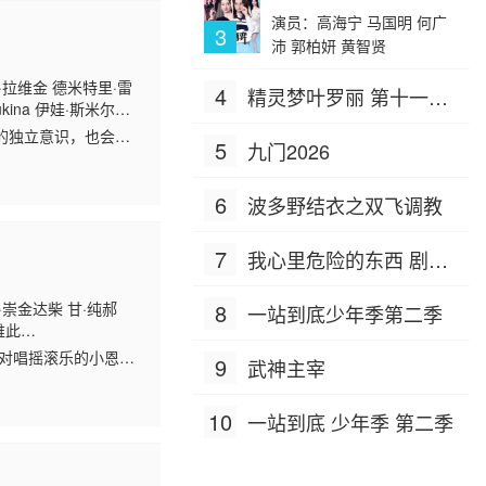
演员：高海宁 马国明 何广
3
沛 郭柏妍 黄智贤
·拉维金 德米特里·雷
4
精灵梦叶罗丽 第十一季
kina 伊娃·斯米尔诺
（下）
ratenko Olivier
的独立意识，也会像
5
九门2026
又幸福，充满了细碎
6
波多野结衣之双飞调教
7
我心里危险的东西 剧场
版
·崇金达柴 甘·纯郝
8
一站到底少年季第二季
提维此
i Ujjin Anon Saisangcharn Ekarat Wongcharat Artiwara Kongmalai
课上对唱摇滚乐的小恩
9
武神主宰
10
一站到底 少年季 第二季