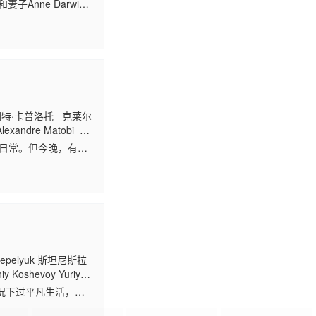
Walmsley Alice
Anne Darwin
金
朗特·卡普洛托 克莱尔
exandre Matobi
ulia Balfroid
溃日常。但今晚，有个
守在孩子身旁，偏偏
hepelyuk 斯坦尼斯拉
iy Koshevoy Yuriy
况下过平凡生活，努