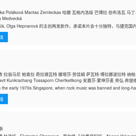
ka Poláková Mantas Zemleckas 哈娜·瓦格内洛娃 巴博拉·伯布洛瓦 
a Medvecká
 Já, Olga Hepnarová 的主创再发新作，承诺本片会十分独特，与捷
粝。 萨拉在布拉格陆军总部担任助理。她极富魅力，身边俊男如云，
情
·拉翁马尼 帕查拉·奇拉锡瓦特 娜塔莎·劳佳姆 萨瓦特·博拉娜波拉特 纳帕
avit Kunkrachang Tossaporn Chertkeitkong 安嘉莎·蒙坤莎麦 奔弘·奔提
inthorn Makhornsirisri Parnphirat Phadungcharoen Thanachai Ujjin An
in the early 1970s Singapore, when rock music was banned and long-h
rn Ekarat Wongcharat Artiwara Kongmalai
 gan
情
罗斯