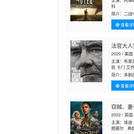
主演：阿琳娜·
科
简介：
二战
查看详
法官大人
2020 / 美国
主演：布莱恩
凯 卡门·艾乔
Macheka
简介：
本剧
克·迪尔 约
受人尊敬的
伦·米切尔 
查看详
窃贼、妻
2022 / 英国
主演：埃迪·
朗塞尔 弗朗