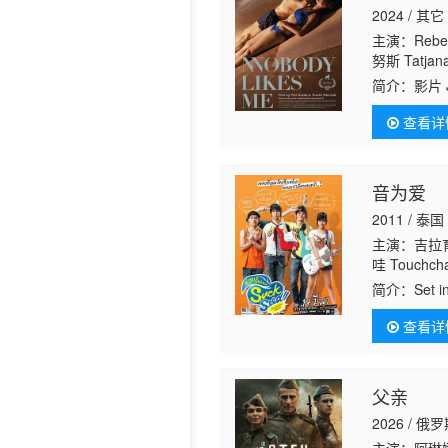
2024 / 其它
历史片
主演：Rebe
努斯 Tatjan
简介：
影片
趣，更显粗
查看详
音为爱
2011 / 泰国
主演：吉拉育
哇 Touchch
Palakul War
简介：
Set 
Saisangcha
considered
查看详
父亲
2026 / 俄