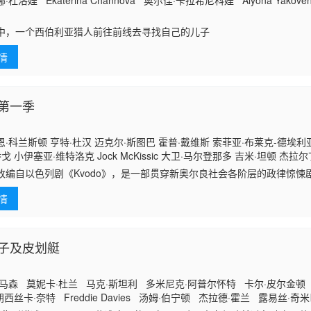
杜洛娃 Ekaterina Channova 奥尔佳·卡拉希尼科娃 Alyona Yako
中，一个西伯利亚猎人前往前线去寻找自己的儿子
情
第一季
·科兰斯顿 亨特·杜汉 迈克尔·斯图巴 霍普·戴维斯 索菲亚·布莱克-德埃利亚
戈 小伊塞亚·维特洛克 Jock McKissic 大卫·马尔登那多 吉米·坦顿 杰拉尔丁·
nyanga 加勒特·克鲁特霍夫 艾米·兰德克 布兰登·斯特西 拉马尔·约翰逊 梅
改编自以色列剧《Kvodo》，是一部贯穿新奥尔良社会各阶层的政律惊悚
翰·皮鲁切洛 杰拉德·班肯斯 小本杰明·弗洛雷斯 托尼亚·马尔多纳多 玛格·马丁
法官，而其子卷入了一场充满欺骗与谎言的肇事逃逸案。
库伦·莫斯 吉布瑞尔·南谭布 洛莱
情
子及皮划艇
马森 莫妮卡·杜兰 马克·斯坦利 多米尼克·阿普尔怀特 卡尔·皮尔金顿 
西丝卡·奈特 Freddie Davies 汤姆·伯宁顿 杰拉德·霍兰 露易丝·