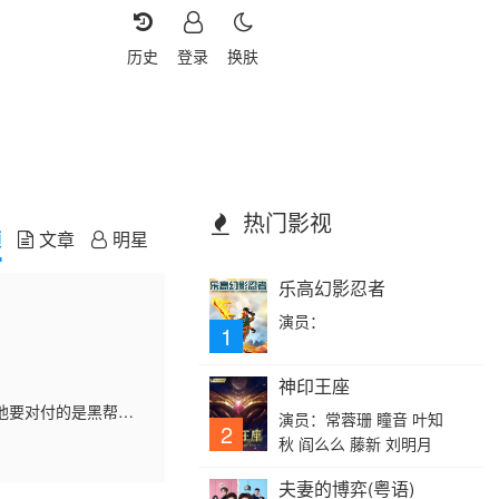
历史
登录
换肤
热门影视
频
文章
明星
乐高幻影忍者
演员：
1
神印王座
m
他要对付的是黑帮，
演员：常蓉珊 瞳音 叶知
2
秋 阎么么 藤新 刘明月
夫妻的博弈(粤语)