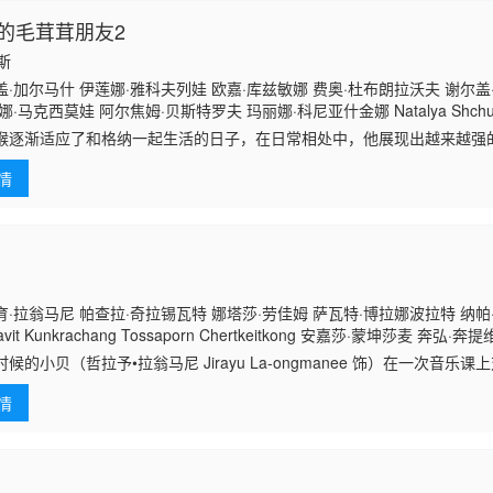
的毛茸茸朋友2
罗斯
·加尔马什 伊莲娜·雅科夫列娃 欧嘉·库兹敏娜 费奥·杜布朗拉沃夫 谢尔盖
·马克西莫娃 阿尔焦姆·贝斯特罗夫 玛丽娜·科尼亚什金娜 Natalya Shchu
夫 Zhannat Kerimbayev 索菲娅·扎伊卡 Ekaterina Cherednik Ilya Kond
猴逐渐适应了和格纳一起生活的日子，在日常相处中，他展现出越来越强
娜·蒂赫门约娃 Ivan Tityaev 埃琳娜·米罗诺娃
的孩子一样，时不时闹出些调皮捣蛋的小状况。一人一猴的小镇生活平静
情
暖。直到一场
·拉翁马尼 帕查拉·奇拉锡瓦特 娜塔莎·劳佳姆 萨瓦特·博拉娜波拉特 纳帕
avit Kunkrachang Tossaporn Chertkeitkong 安嘉莎·蒙坤莎麦 奔弘·奔
akul Warinthorn Makhornsirisri Parnphirat Phadungcharoen Thanacha
候的小贝（哲拉予•拉翁马尼 Jirayu La-ongmanee 饰）在一次音乐
佳姆 Nattasha Nualjam 饰）产生奇妙的心动。小恩的家里是开唱片
情