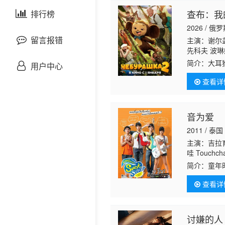
剧情片
查布：我
泰国剧
排行榜
欧美综艺
欧美动漫
2026 / 俄
战争片
留言报错
主演：谢尔盖
先科夫 波琳娜
娃 亚历山大·里科
悬疑片
简介：
大耳
用户中心
Siou 塔蒂亚
所有成长中
查看详
的欢乐与温
犯罪片
奇幻片
音为爱
2011 / 泰国
邵氏电影
主演：吉拉育
哇 Touchch
古装片
弓 Tanat Pal
简介：
童年时
（娜塔莎•劳
查看详
灾难片
记录片
讨嫌的人