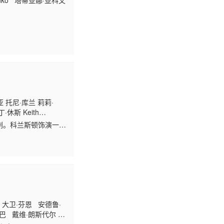
venko 塔蒂亚娜·亚科文
 托尼·库兰 莉莉·
休斯 Keith
兰妮·尼科尔斯-金 弗兰
剧。科兰斯顿饰演一名
戴尔 T·C·马特恩 贾
大卫·芬恩 安德鲁·
奇米巴 戴维·朗斯代尔