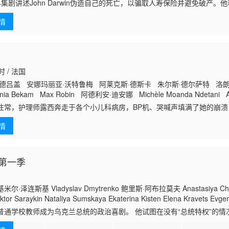
斯·奥尼卢德 卡瑞娜·费尔南德斯 Mariana Norton Ellis Jones Deka 
集剧讲述John Darwin伪造自己的死亡，以骗取人寿保险并避免破产。他和妻子
rrie Cohen Colin R. Camp
险公司John Darwin独自去乘皮划艇时失踪，并得到超过25万英镑保险
情
时 / 法国
·德吕盖 安娜玛丽亚·沃特鲁梅 阿莱克斯·德斯卡 朱尔斯·德尔萨特 洛
ia Bekam Max Robin 阿德利安·迪安娜 Michèle Moanda Ndetani Al
uezolo Mayemba Kenayah Soumah Anne Lallemant Monia Douieb Gi
往常，护理师露西奔走于各个小儿科病房，BP机、哭喊声填满了她的崩
cin
外心力交瘁：四岁的亚当因营养不良入院观察，他妈妈海蓓卡执意要彻夜
情
定照顾失当
第一季
·泽连斯基 Vladyslav Dmytrenko 鲍里斯·阿布拉莫夫 Anastasiya C
r Saraykin Nataliya Sumskaya Ekaterina Kisten Elena Kravets Evgen
ksandr Pikalov 安娜·科什马尔 Galina Bezruk
普通学校教师成为乌克兰总统的政治喜剧。 他试图在没有“总统特权”的情
的新面貌，并与贪官污吏作斗争。