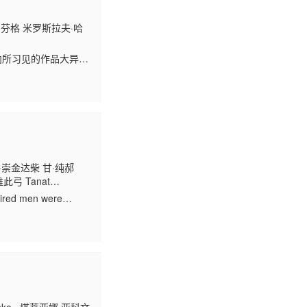
马丁·芬格 米罗斯拉夫·哈
克国内所习见的作品大异其
却仍旧单身。对
·崇金达柴 甘·纯郝
维此弓 Tanat
on
aired men were