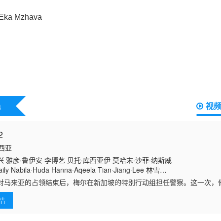
a
视
2
来西亚
 雅彦·鲁伊安 李博艺 贝托·库西亚伊 莫哈末·沙菲·纳斯威
aily Nabila·Huda Hanna·Aqeela Tian·Jiang·Lee 林雪
ukat·Fonseka·Farid Paul·Baker Azizul·Ammar Hairi·Safwan Shewin·Si
对马来亚的占领结束后，梅尔在新加坡的特别行动组担任警察。这一次，
人在鸦片生意方面活动，并且受到腐败官员的保护。
情