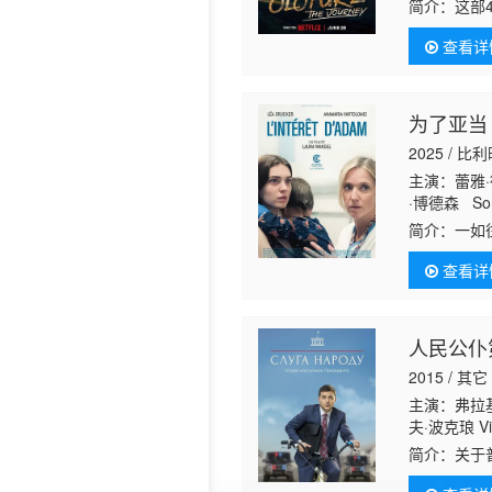
米洛·图梅 马库
简介：
这部4
Harding Ca
串谋，说服保
查看详
为了亚当
2025 / 比利
主演：蕾雅
·博德森 Son
Jayden Mv
简介：
一如
Cèdric Lar
小孩让她格
查看详
她被法院裁
人民公仆
2015 / 其它
主演：弗拉基米尔
夫·波克琅 Vikto
Krapov Ale
简介：
关于
力打造国家