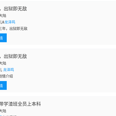
，出狱即无敌
国大陆
儿&
龙泽鸣
三年，出狱即无敌
情
，出狱即无敌
国大陆
儿
龙泽鸣
剧情介绍
情
带学渣班全员上本科
国大陆