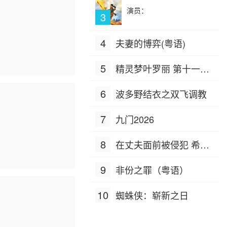
演员：
3
4
夫妻的博弈(粤语)
5
精灵梦叶罗丽 第十一季
（下）
6
波多野结衣之双飞调教
7
九门2026
8
在丈夫面前被侵犯 希岛
爱理 IPZ-505
9
非份之罪（粤语）
10
蜘蛛侠：崭新之日