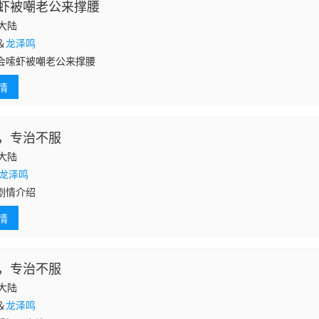
虾被嘲老公来撑腰
国大陆
＆
龙泽鸣
会嗦虾被嘲老公来撑腰
情
，专治不服
国大陆
龙泽鸣
剧情介绍
情
，专治不服
国大陆
＆
龙泽鸣