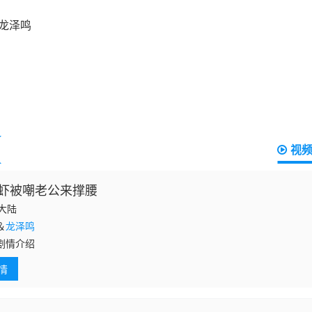
视
虾被嘲老公来撑腰
国大陆
＆
龙泽鸣
剧情介绍
情