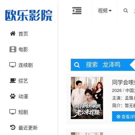
视频
首页
电影
搜索
龙泽鸣
连续剧
动作片
综艺
同学会嗦
喜剧片
国产剧
2026 / 中
动漫
爱情片
港台剧
主演：孟璐
大陆综艺
简介：
暂无
短剧
科幻片
日韩剧
日韩综艺
国产动漫
查看详
恐怖片
最近更新
欧美剧
港台综艺
日韩动漫