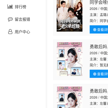
同学会嗦
剧情片
泰国剧
排行榜
欧美综艺
欧美动漫
2026 / 中
主演：孟璐
战争片
留言报错
简介：
同学
查看详
悬疑片
用户中心
犯罪片
勇敢后妈
2026 / 中
奇幻片
主演：左馨
简介：
暂无
邵氏电影
查看详
古装片
勇敢后妈
灾难片
2026 / 中
记录片
主演：左馨