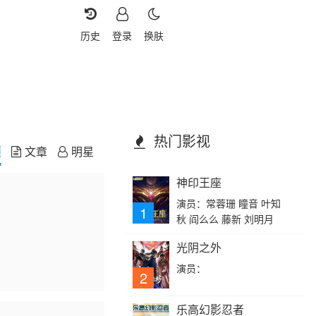
历史
登录
换肤
热门影视
频
文章
明星
神印王座
演员：常蓉珊 瞳音 叶知
1
秋 阎么么 藤新 刘明月
光阴之外
演员：
2
乐高幻影忍者