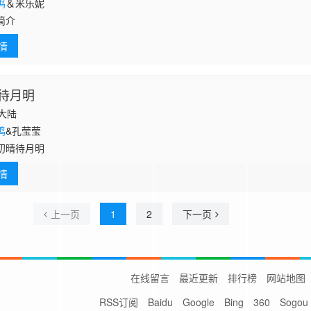
鸣
＆米乐妮
简介
情
待月明
国大陆
鸣
&孔莹莹
初晴待月明
情
上一页
1
2
下一页
在线留言
最近更新
排行榜
网站地图
RSS订阅
Baidu
Google
Bing
360
Sogou