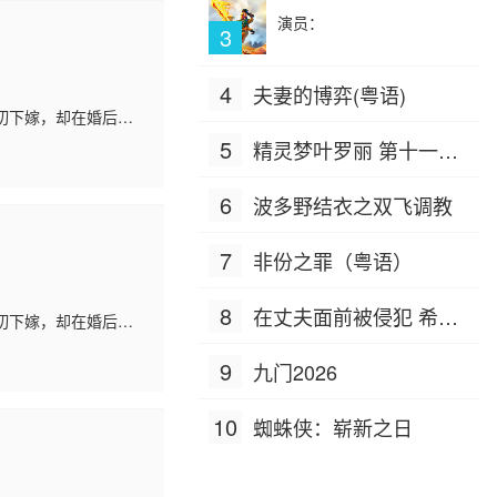
演员：
3
4
夫妻的博弈(粤语)
切下嫁，却在婚后饱
励和帮助下重拾信
5
精灵梦叶罗丽 第十一季
（下）
6
波多野结衣之双飞调教
7
非份之罪（粤语）
8
在丈夫面前被侵犯 希岛
切下嫁，却在婚后饱
励和帮助下重拾信
爱理 IPZ-505
9
九门2026
10
蜘蛛侠：崭新之日