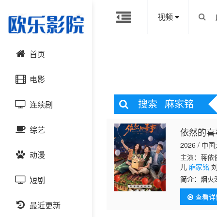
视频
首页
电影
搜索
麻家铭
连续剧
动作片
综艺
依然的喜
喜剧片
国产剧
2026 / 中
动漫
爱情片
港台剧
主演：蒋依依
大陆综艺
儿
麻家铭
刘
简介：
烟火
短剧
科幻片
日韩剧
日韩综艺
国产动漫
在“喜事”
查看详
恐怖片
最近更新
欧美剧
港台综艺
日韩动漫