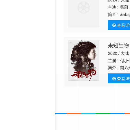
主演：柴蔚
简介：
&nb
外邂逅，两
查看详
未知生物
2020 / 大陆
主演：付小
简介：
南方
然来到小镇
查看详
幸键 饰）