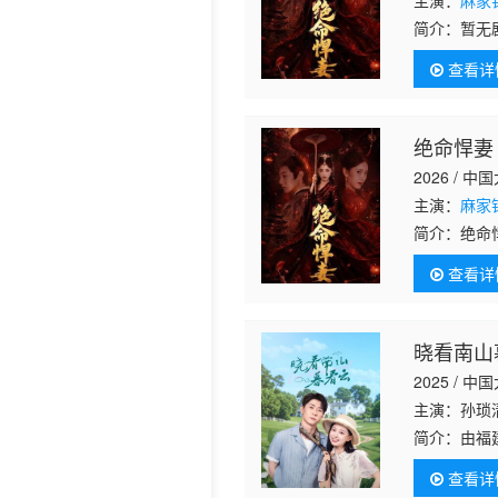
主演：
麻家
简介：
暂无
历史片
查看详
绝命悍妻
2026 / 中
主演：
麻家
简介：
绝命
查看详
晓看南山
2025 / 中
主演：孙琐
简介：
由福
作，15分
查看详
底南水村开