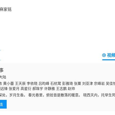
视
事
国大陆
 黄小蕾 王天辰 李依晓 吕昀峰 石杭鹭 彭雅琦 张粟 刘亚津 宗峰岩 吴佳怡
远锋 张爱月 高星衍 郝珠宇 许静雅 王志鹏 赵帅
深处，岁月生香。 春光巷里，俯拾皆是散落的暖意。 晓西天内，托举生死
的缝隙里，悄然发芽、生长。
情