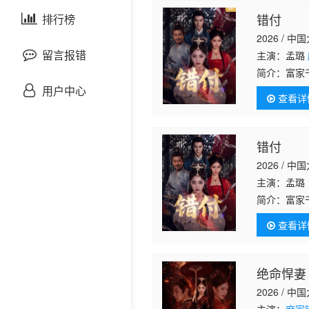
剧情片
错付
泰国剧
排行榜
欧美综艺
欧美动漫
2026 / 中
战争片
留言报错
主演：孟璐
简介：
富家
悬疑片
受欺负迫害
用户中心
查看详
心，忍辱负
犯罪片
错付
奇幻片
2026 / 中
主演：孟
邵氏电影
简介：
富家
受欺负迫害
古装片
查看详
心，忍辱负
灾难片
绝命悍妻
2026 / 中
记录片