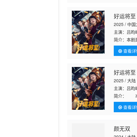
好运将至
2025 / 中
主演：吕昀
简介：
本剧
养猪场老板
查看详
份，千亿富
好运将至
2025 / 大陆
主演：吕昀
简介：
本剧
剧。养猪场
查看详
了身份，千
颜无双
2024 / 大陆