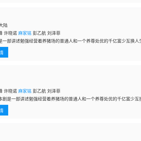
国大陆
峰 许晓诺
麻家铭
彭乙航 刘泽菲
是一部讲述勉强经营着养猪场的普通人和一个养尊处优的千亿富少互换人
何方与金氏集团的二公子金宵长相一模一样，原本毫不相干的两个人，在
情
少不得不经营
峰 许晓诺
麻家铭
彭乙航 刘泽菲
是一部讲述勉强经营着养猪场的普通人和一个养尊处优的千亿富少互
老板何方与金氏集团的二公子金宵长相一模一样，原本毫不相干的两个人
情
亿富少不得不