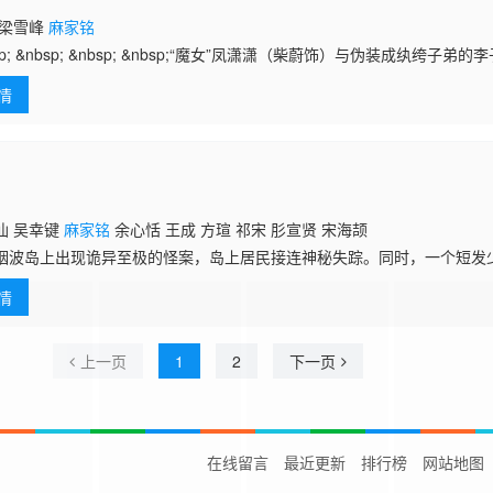
 梁雪峰
麻家铭
sp; &nbsp; &nbsp; &nbsp;“魔女”凤潇潇（柴蔚饰）与伪装成纨绔子
人从最初的针锋相对、彼此猜忌，到后来的心心相印、并肩作战，共同经
情
仙 吴幸键
麻家铭
余心恬 王成 方瑄 祁宋 肜宣贤 宋海颉
烟波岛上出现诡异至极的怪案，岛上居民接连神秘失踪。同时，一个短发
，似乎与失踪事件极为关联。为了找到失踪的好友游尚杰（祁宋 饰），
情
和张宇轩
上一页
1
2
下一页
在线留言
最近更新
排行榜
网站地图