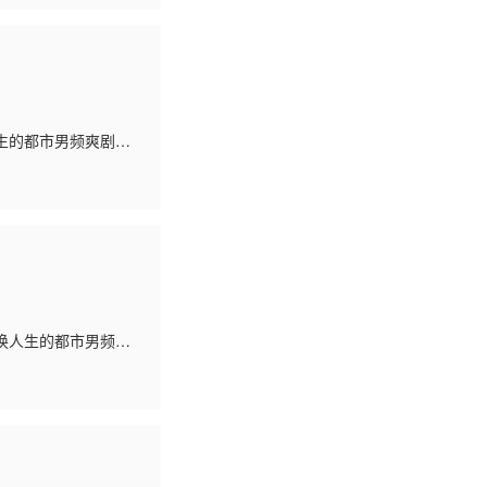
生的都市男频爽剧。
一次意外中互换了身
换人生的都市男频爽
，在一次意外中互换