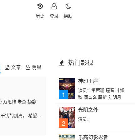
历史
登录
换肤
热门影视
频
文章
明星
神印王座
演员：常蓉珊 瞳音 叶知
1
秋 阎么么 藤新 刘明月
 万思维 朱杰 杨静
光阴之外
千钧的别离。 希望，
演员：
2
乐高幻影忍者