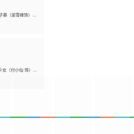
弟的李子慕（梁雪峰饰）意
历了无数艰
少女（付小仙 饰）突
小镇高中生付君浩（吴