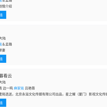
铭
＆孟璐
剧情介绍
情
国大陆
铭
＆孟璐
悍妻
情
暮看云
国大陆
清 边一鸣
麻家铭
吕艳蓓
建局选送，北京永溢文化传媒有限公司出品，星之耀（厦门）影视文化传
钟*24集，取景地为四川省成都市都江堰茶溪谷、彭镇、弥上百年老院等。
情
发项目