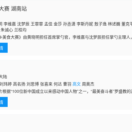
大赛 湖南站
 李维嘉 沈梦辰 王霏霏 孟佳 金莎 孙丞潇 李斯丹妮 敖子逸 林述巍 董克
 朱诚心 兰桂均
乡美食大赛》由黄晓明担任首席掌勺官，李维嘉与沈梦辰担任掌勺主理人
特邀艺人掌勺官一起，品鉴家乡招牌菜，为各赛区家乡招牌菜选拔全国单
情
的烟火气息与民间高手的烹饪智慧，同时深度挖掘美食背后的地域文化与
国大陆
刘玮婷 高名扬 刘思博 张喜来 何达 曹羽
高文
周奥杰
根据“100位新中国成立以来感动中国人物”之一，“最美奋斗者”罗
朝战争的罗盛教是侦察连的一位文书，紧张的战斗期间，他和抗美援朝的
情
的