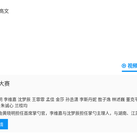
视
大赛
 李维嘉 沈梦辰 王霏霏 孟佳 金莎 孙丞潇 李斯丹妮 敖子逸 林述巍 董克
 朱诚心 兰桂均
由黄晓明担任首席掌勺官，李维嘉与沈梦辰担任掌勺主理人，与湖南、江
官一起，品鉴家乡招牌菜，为各赛区家乡招牌菜选拔全国单菜品冠军，全
情
民间高手的烹