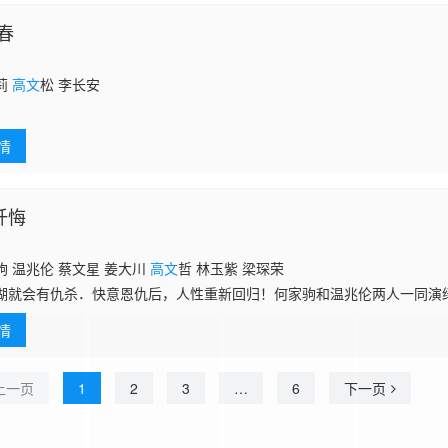
春
莉
高文
松 李长安
情
忏悔
 温兆伦 蔡文星 姜大川
高文
哲 林玉紫 梁琛荣
湖就会有仇杀．快意恩仇后，人性重新回归！何家驹和温兆伦两人一同演
情
上一页
1
2
3
…
6
下一页