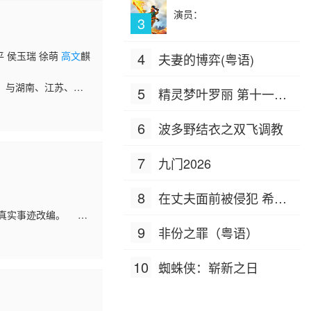
演员：
3
平 侯玉瑞 徐萌
高文
麒
4
夫妻的博弈(粤语)
，与湖南、江苏、川
5
精灵梦叶罗丽 第十一季
菜品冠军，全方位展
（下）
传统艺术底蕴。
6
波多野结衣之双飞调教
7
九门2026
8
在丈夫面前被侵犯 希岛
盛教的真实事迹改编。
爱理 IPZ-505
各位志愿军战士不仅
9
非份之罪（粤语）
10
蜘蛛侠：崭新之日