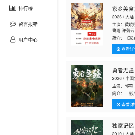
剧情片
家乡美食
泰国剧
排行榜
欧美综艺
欧美动漫
2026 / 大陆
战争片
留言报错
主演：黄晓明
曹雨 许菊云
悬疑片
简介：
《家
用户中心
渝、广东的
查看详
现中华美食
犯罪片
奇幻片
勇者无疆
2026 / 中
邵氏电影
主演：郭艳 
简介：
影片
古装片
参与抗美援
查看详
要面对敌军
灾难片
独家记忆
记录片
2019 / 大陆