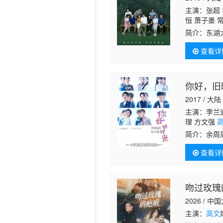
主演：张超 
历史片
恒 萧子墨 
铂涵 曹世平
简介：
东湖
人结下“不
查看详
在大学时光
你好，旧
2017 / 大陆
主演：李兰迪
理 方文强
琳 顾语涵 
简介：
余周
爱宁 刘乃强
的帮助下，
查看详
离余周周。
吻过玫瑰
2026 / 中
主演：
高文