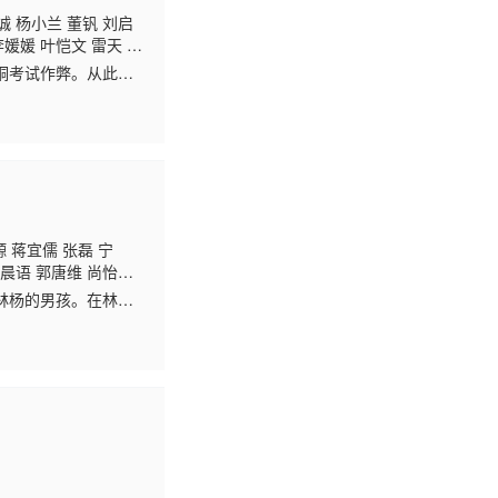
诚 杨小兰 董钒 刘启
李媛媛 叶恺文 雷天 傅
郝梓萱
桐考试作弊。从此两
恋的浪漫爱情故事。而
 蒋宜儒 张磊 宁
李晨语 郭唐维 尚怡
美娟 杨厚垚 董日昇 毛
林杨的男孩。在林杨
林杨却被父母要求远