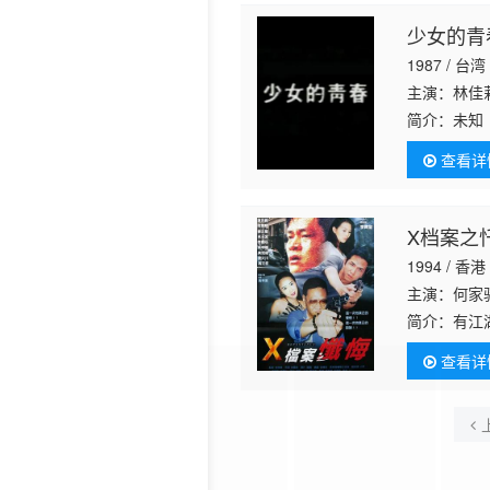
少女的青
1987 / 台湾
主演：林佳
简介：
未知
查看详
X档案之
1994 / 香港
主演：何家驹
简介：
有江
悔......
查看详