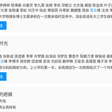
李婷婷 陈博豪 孙嘉灵 李九霄 张樟 李欢 邓郁立 方文强 龚锐 陈玺旭 叶子
常方源 张晓谦 郭虹 刘丕中 陆忠 穆丽燕 孙率航 魏健隆 周放
高文
峰 沈浩 
 杜和倩 文静 丁洁 申世杰 赵悦如 黄勇杰 王唏 张俊明 张巨明 陈诺 矫昊 
大学物理系博士生慕承和在一次期末临时监考中，误会英语系大三学生薛
解之缘”。在你来我往的互动中，慕承和与薛桐互生情愫展开了一段双向暗
情
中，
时光
 张新成 周澄奥 李牵 许梦圆 赵浩闳 汤梦佳 曹恩齐 陈鹏万里 柳俊岐 姜嫄
高文
峰 李博洋 胡世群 田宜峰 梁浩 刘启恒 蒯伊琳 王俊浩 袁晟珉 魏子淇 
银艺 马藜 韩夫一 刘畅 仲小印 董向荣 王春妹 刁熙娟 陈莹 吴吉良 田淼 王
周与妈妈相依为命。上小学的第一天，余周周因为一次跌倒结识了一个叫
她度过了初期对学校的不适，两人也成为了好朋友。然而因为一些流言，
情
对于林杨的疏
的疤痕
国大陆
炯＆杨梓依