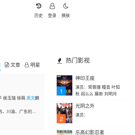
历史
登录
换肤
热门影视
频
文章
明星
神印王座
演员：常蓉珊 瞳音 叶知
1
秋 阎么么 藤新 刘明月
平 侯玉瑞 徐萌
高文
麒
光阴之外
苏、川渝、广东的特
演员：
方位展现中华美食的
2
乐高幻影忍者