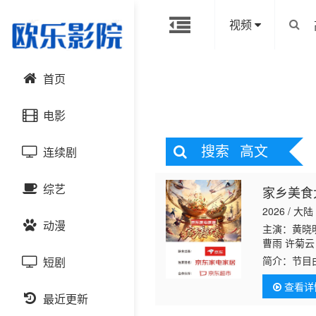
视频
首页
电影
搜索
高文
连续剧
动作片
综艺
家乡美食
喜剧片
国产剧
2026 / 大陆
动漫
爱情片
港台剧
主演：黄晓明
大陆综艺
曹雨 许菊云
简介：
节目
短剧
科幻片
日韩剧
日韩综艺
国产动漫
邀艺人掌勺
查看详
烟火气息与
恐怖片
最近更新
欧美剧
港台综艺
日韩动漫