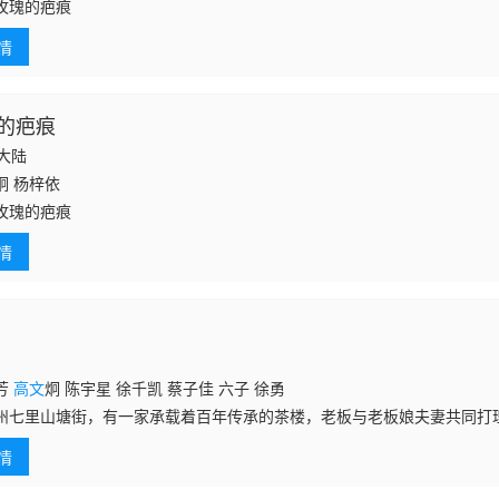
玫瑰的疤痕
情
的疤痕
国大陆
炯 杨梓依
玫瑰的疤痕
情
芳
高文
炯 陈宇星 徐千凯 蔡子佳 六子 徐勇
州七里山塘街，有一家承载着百年传承的茶楼，老板与老板娘夫妻共同打
仅是品茗之地，更是人间百态的交汇点。一日，茶楼招聘新员工，却因种
情
拒。随后，老