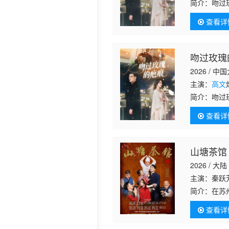
简介：
吻过
查看详
吻过玫瑰
2026 / 中
主演：
高文
简介：
吻过
查看详
山塘茶馆
2026 / 大陆
主演：秦跃
简介：
在苏
绝。茶楼不
查看详
姑娘均被婉