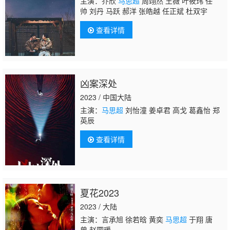
主演：乔欣
马思超
周翊然 王薇 叶筱玮 任
帅 刘丹 马跃 郝洋 张皓越 任正斌 杜双宇
查看详情
凶案深处
2023 / 中国大陆
主演：
马思超
刘怡潼 姜卓君 高戈 葛鑫怡 郑
英辰
查看详情
夏花2023
2023 / 大陆
主演：言承旭 徐若晗 黄奕
马思超
于翔 唐
曾 赵圆瑗