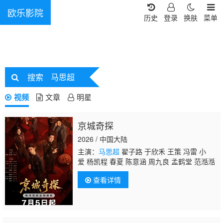
欧乐影院
历史
登录
换肤
菜单
搜索
马思超
视频
文章
明星
京城奇探
2026 / 中国大陆
主演：
马思超
翟子路 于欣禾 王策 冯雷 小
爱 杨凯程 春夏 陈意涵 周九良 孟鹤堂 范湉湉
查看详情