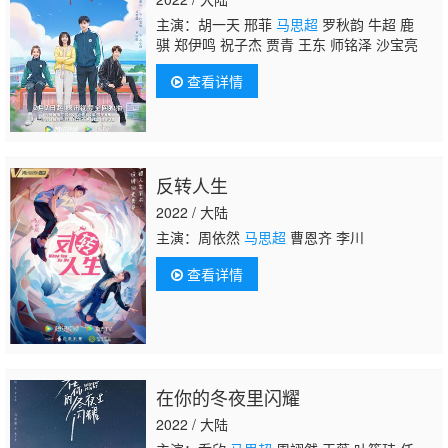
主演：胡一天 邢菲
马思超
罗秋韵 牛超 鹿
骐 郑伊鸣 祝子杰 贾青 王东 师铭泽 沙宝亮
查看详情
反转人生
2022 / 大陆
主演：周依然
马思超
曹恩齐 李川
查看详情
在你的冬夜里闪耀
2022 / 大陆