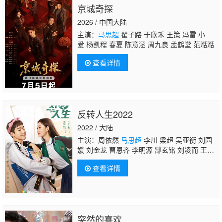
京城奇探
2026 / 中国大陆
主演：
马思超
翟子路 于欣禾 王策 冯雷 小
爱 杨凯程 春夏 陈意涵 周九良 孟鹤堂 范湉湉
查看详情
反转人生2022
2022 / 大陆
主演：周依然
马思超
李川 梁超 吴亚衡 刘园
媛 刘金龙 曹恩齐 李明源 郜玄铭 刘凌而 王
汀 赵启玥 孔琳
查看详情
突然的喜欢