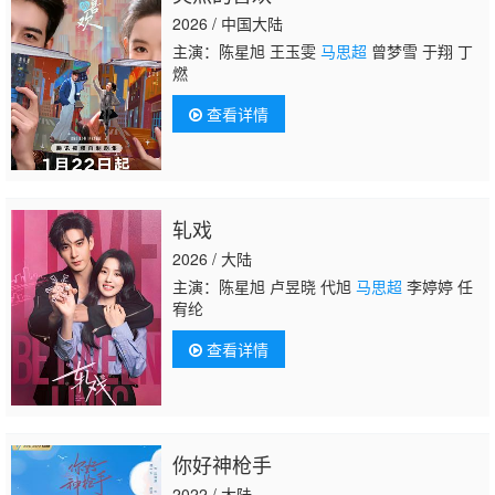
2026 / 中国大陆
主演：陈星旭 王玉雯
马思超
曾梦雪 于翔 丁
燃
查看详情
轧戏
2026 / 大陆
主演：陈星旭 卢昱晓 代旭
马思超
李婷婷 任
宥纶
查看详情
你好神枪手
2022 / 大陆