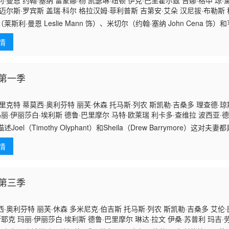
·曼恩 约翰·塞纳 雷蒙娜·杨 凯瑟琳·纽顿 伊克·巴里霍尔兹 吉娜·格申 琼·
迈尔斯·罗宾斯 盖瑞·科尔 格拉汉姆·菲利普斯 吉第安·艾朵 汉尼拔·布勒斯 
皮克金 罗达·格里菲丝 吉尔·简·克莱门茨
莱斯利·曼恩 Leslie Mann 饰）、米切尔（约翰·塞纳 John Cena 
rinholtz 饰）本是八竿子打不到一起去的三人，却因为他们的孩
情
第一季
里克特 蒂莫西·奥利芬特 丽芙·休森 托马斯·列农 斯凯勒·吉桑多 理查德·琼
玛丽·伊丽莎白·埃利斯 德鲁·巴里摩尔 马特·欧莱瑞 利卡多·查维拉 波西亚·德
尔特斯 雷蒙娜·杨
述Joel（Timothy Olyphant）和Sheila（Drew Barrymore）这
矶圣克拉里塔郊区的生活实在不能令人满意……直到有一天，Sheil
情
第三季
·奥利芬特 丽芙·休森 多米尼克·伯吉斯 托马斯·列农 斯凯勒·吉桑多 艾伦·
斯耶克 玛丽·伊丽莎白·埃利斯 德鲁·巴里摩尔 琳达·拉文 伊桑·苏普利 玛吉·劳