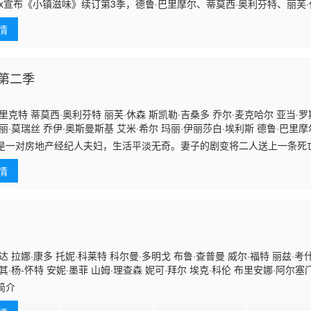
斯莱文 斯蒂芬·福尔
tflix宣布《小镇滋味》续订第3季，德鲁·巴里摩尔、蒂莫西·奥利芬特、丽芙
情
第二季
里克特 蒂莫西·奥利芬特 丽芙·休森 斯凯勒·吉桑多 乔尔·麦克哈尔 亚当·罗斯
丽·莫瑞丝 乔伊·奥斯曼斯基 艾米·希尔 玛丽·伊丽莎白·埃利斯 德鲁·巴里摩尔
e·Swain 尼尔·凯西 乔纳森·斯莱文
是一对房地产经纪人夫妇，生活平淡无奇。妻子的剧变将二人送上一条死
非一桩坏事。茜拉为何变成了不死族？乔尔在疯狂的道路上已无法回头了
情
的问题越来.
达 拉娜·康多 托妮·科莱特 科尔曼·多明戈 布鲁·查普曼 威尔·福特 丽兹·考什
其·杨-怀特 安妮·墨菲 山姆·理查森 妮可·拜尔 埃克·科伦 布里安娜·阿尔塞
阿塞门特 乔丹·马特 兰迪·汤姆
简介