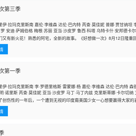
次第三季
伊·拉玛克里斯南 嘉伦·李维森 达伦·巴内特 芮查·莫佳妮 普娜·贾甘纳坦 
肯罗 安迪·萨姆伯格 梅根·苏丽 亚当·沙皮罗 鲁西·科塔 乌特卡什·安邦德卡尔
切纳 森德希·拉玛莫西 莎拉尤·拉奧 阿尼鲁德·皮沙罗迪 水源士郎 凯利·苏利
们又有新火花！熟悉的阿宅，全新的故事。《好想做一次》8月12日隆重回归，
克唐纳 迪肯·里斯·菲利普 泰瑞·胡 艾塔娜·里纳布 汉娜·斯坦因 亚历克斯·费
情
次第一季
伊·拉玛克里斯南 李·罗德里格斯 雷蒙娜·杨 嘉伦·李维森 达伦·巴内特 森
明·诺里斯 芮查·莫佳妮 亚当·沙皮罗 马丁·马丁内兹 克里斯蒂娜·卡尔切纳 
里纳布 汉娜·斯坦因 马克·科利尔 安吉拉·金赛 唐娜·派洛尼 科科·布朗 皮特·
了创伤性的一年后，一个遭到无视的印度裔美国少女一心想要赢得大家的
比·洛克 约翰·麦肯罗 安迪·萨姆伯格 南希·纳什 克莉塞尔·阿尔梅达 凯文·加
和感情方面的重重问题。
克博·塞巴 吉尔伯托·奥尔蒂斯 莉莉·D·摩尔
情
季