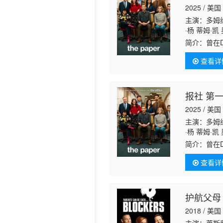
2025 / 美国
历史片
主演：多姆纳
·杨 蒂姆·凯
逊 迈克尔·
简介：
曾在
久、如今已
查看详
报社 第
2025 / 美国
主演：多姆纳
·杨 蒂姆·凯
逊 迈克尔·
简介：
曾在
久、如今已
查看详
护航父母
2018 / 美国