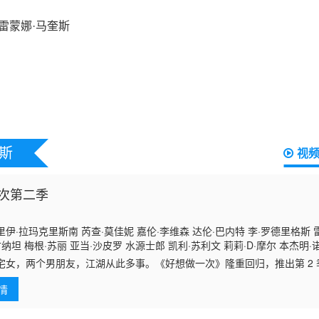
斯
视
次第二季
伊·拉玛克里斯南 芮查·莫佳妮 嘉伦·李维森 达伦·巴内特 李·罗德里格斯 雷
甘纳坦 梅根·苏丽 亚当·沙皮罗 水源士郎 凯利·苏利文 莉莉·D·摩尔 本杰明
特拉 鲁西·科塔 克里斯蒂娜·卡尔切纳 P·J·伯恩 安德鲁·T·李 科曼 马丁·马
宅女，两个男朋友，江湖从此多事。《好想做一次》隆重回归，推出第 2 季，
阿尔瓦雷兹 吉吉·哈迪德 安迪·萨姆伯格
线。
情