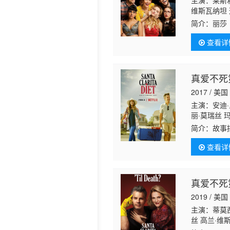
主演：莱斯利
维斯瓦纳坦 
拉奧 杰克·
简介：
丽莎（
Ike Ba
查看详
真爱不死
2017 / 美国
主演：安迪·
丽·莫瑞丝 
德 特里·沃
简介：
故事描
他们在洛杉
查看详
真爱不死
2019 / 美国
主演：蒂莫西
丝 高兰·维