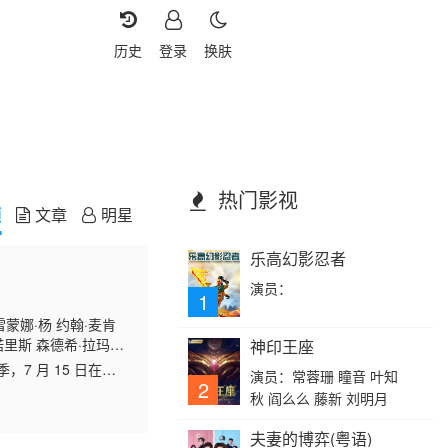
历史
登录
换肤
热门影视
频
文章
明星
乐高幻影忍者
演员：
1
蒙娜·杨 约翰·麦肯
·诺里斯 森德希·拉玛莫
神印王座
丁内兹 乌特卡什·安邦德
7 月 15 日在
演员：常蓉珊 瞳音 叶知
2
秋 阎么么 藤新 刘明月
夫妻的博弈(粤语)