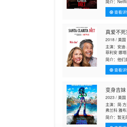
特 乔纳森·
简介：
Ne
回归主演。
查看详
真爱不死
2018 / 美国
主演：安迪·
菲利安 娜塔
华德 Dant
简介：
他们
不过这也并
查看详
朋友？难解
变身吉妹
2023 / 美国
主演：简·方
弗兰科 雅布
顿·布莱恩·
简介：
暂无