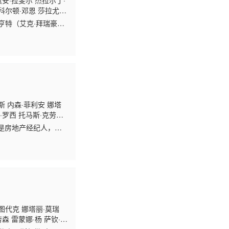
黛安·拉斐尔 杰拉尔丁·
科尔顿·邓恩 莎拉尤·
饰）和亨特（艾克·拜瑞豪兹
斯 内森·菲利安 娜塔
·罗西 托马斯·克劳福
对夫妻都是房地产经纪人，但
图代克 娜塔丽·莫瑞
森 雷蒙娜·杨 萨钦·巴