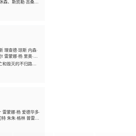
·休森、斯凯勒·吉桑多
 理查德·琼斯 内森·
 雷蒙娜·杨 里奥·霍
亡和毁灭的不归路，
？埃里克和艾比只是
 雷蒙娜·杨 爱德华多·
门特 朱朱·格林 普雷斯