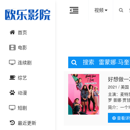
视频
首页
电影
搜索
雷蒙娜·马奎
连续剧
动作片
综艺
好想做一
喜剧片
国产剧
2021 / 美国
动漫
爱情片
港台剧
主演：麦特里
大陆综艺
罗 普娜·贾
西 迪诺·佩
简介：
一个
短剧
科幻片
日韩剧
日韩综艺
国产动漫
卡尔 泰勒·
Netflix 上
查看详
恐怖片
最近更新
欧美剧
港台综艺
日韩动漫