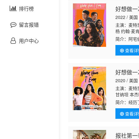
剧情片
好想做一
泰国剧
排行榜
欧美综艺
欧美动漫
2022 / 美国
战争片
留言报错
主演：麦特里
杨 约翰·麦
斯蒂娜·卡尔
悬疑片
简介：
阿宅
用户中心
·西沃尔·麦
翰逊
查看详
犯罪片
奇幻片
好想做一
2020 / 美国
邵氏电影
主演：麦特里
甘纳坦 本杰
古装片
拉 艾塔娜·
简介：
经历
巴达鲁科 坦
朋友、家人
尔蒂·曼 伊
查看详
灾难片
记录片
报社第一