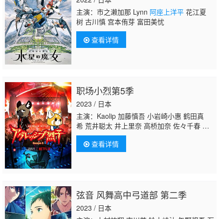
春 高桥伸也 村濑克辉 平田真菜 桧山修之 游
主演：市之濑加那 Lynn
阿座上洋平
花江夏
佐浩二 小西克幸 星
树 古川慎 宫本侑芽 富田美忧
查看详情
职场小烈第5季
2023 / 日本
主演：Kaolip 加藤慎吾 小岩崎小惠 鹤田真
希 荒井聪太 井上里奈 高桥加奈 佐々千春 宝
龟克寿 内海安希子
阿座上洋平
みゆはん
查看详情
弦音 风舞高中弓道部 第二季
2023 / 日本