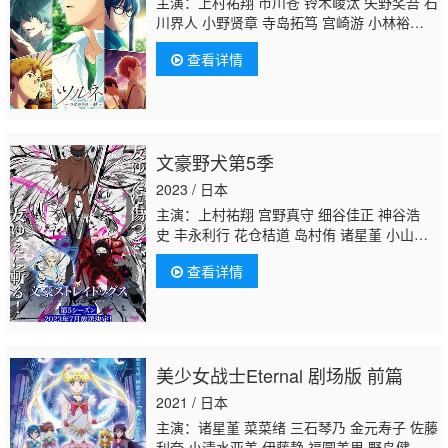
主演：上村祐翔 市川苍 铃木崚汰 矢野奖吾 石
川界人 小野贤章 寺岛拓笃 宫崎游 小林裕
介 天崎滉平 福山润 近藤孝行 广濑裕也 梅原
查看详情
裕一郎
阿座上洋平
浅沼晋太郎
文豪野犬第5季
2023 / 日本
主演：上村祐翔 宫野真守 细谷佳正 神谷浩
史 丰永利行 花仓桔道 岛村侑 诸星堇 小山力
也 大塚明夫 小市真琴 石田彰 子安武人 草尾
查看详情
毅 梶裕贵
阿座上洋平
千叶翔也
美少女战士Eternal 剧场版 前篇
2021 / 日本
主演：诸星堇 菜菜绪 三石琴乃 金元寿子 佐藤
利奈 小清水亚美 伊藤静 福圆美里 野岛健