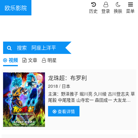
欧乐影院
历史
登录
换肤
菜单
搜索
阿座上洋平
视频
文章
明星
龙珠超：布罗利
2018 / 日本
主演：野泽雅子 堀川亮 久川绫 古川登志夫 草
尾毅 中尾隆圣 山寺宏一 森田成一 大友龙三
郎 宝龟克寿 渡边菜生子 银河万丈 千叶繁 稻
查看详情
田彻 水树奈奈 杉田智和 菊池正美 齐藤贵美
子 森下由树子 桐本拓哉 江川央生 谷昌树
阿
座上洋平
松山鹰志 青森伸 高冢正也 沼田祐
介 岛田敏