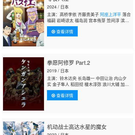
2024 / 日本
主演：高桥李依 齐藤贵美子
阿座上洋平
落合
福嗣 岩崎谅太 福岛润 宫本侑芽 笠间淳 滨野
大辉 高桥良辅
查看详情
拳愿阿修罗 Part.2
2019 / 日本
主演：铃木达央 长岛雄一 中田让治 内山夕
实 金子隼人 稻田彻 榎木淳弥 浪川大辅 加濑
康之 莲池龙三 下妻由幸 莲岳大 山本兼平
阿
查看详情
座上洋平
野上尤加奈 小市真琴 德本英一郎 石
井康嗣 浦山迅 水中雅章 千叶繁 广濑裕也 黑
泽朋世 松田健一郎 高桥良辅 铃木美园 平川大
辅 龟冈洋孝 石田彰 白熊宽嗣 前川凉子 绪方
惠美 加藤将之 柴田秀胜 金尾哲夫 竹内荣
机动战士高达水星的魔女
治 柳泽荣治 马修·马萨尔巴罗 藤原启治 桑谷
夏子 保志总一朗 小野大辅 樱井孝宏 泽城千
2022 / 日本