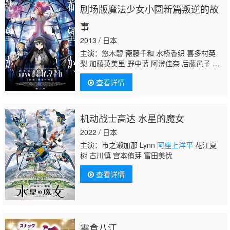
剧场版魔法少女小圆新篇叛逆的故
事
2013 / 日本
主演：悠木碧 斋藤千和 水桥香织 喜多村英
梨 加藤英美里 野中蓝 阿澄佳奈 后藤邑子 岩
永哲哉 吉田圣子 新谷良子 岩男润子 松冈祯
查看详情
丞 赤崎千夏 五十岚裕美 上田丽奈 木岛隆
一 河西健吾
阿座上洋平
前田邦宏
机动战士高达 水星的魔女
2022 / 日本
主演：市之濑加那 Lynn
阿座上洋平
花江夏
树 古川慎 宫本侑芽 富田美忧
查看详情
零食八江