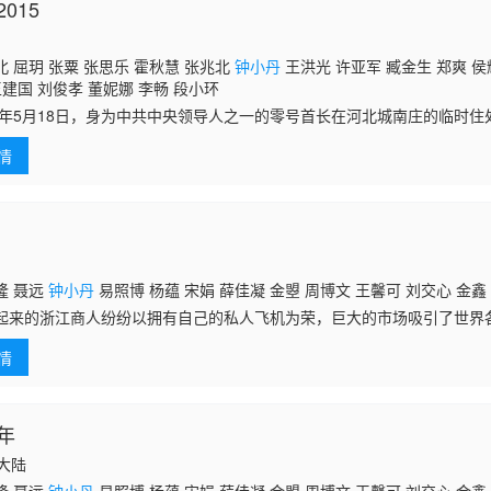
015
 屈玥 张粟 张思乐 霍秋慧 张兆北
钟小丹
王洪光 许亚军 臧金生 郑爽 侯
王建国 刘俊孝 董妮娜 李畅 段小环
48年5月18日，身为中共中央领导人之一的零号首长在河北城南庄的临时
纪日辉报告给保密局长毛人凤的结果。不久，纪日辉的同学彭来峰发现了
情
打
隆 聂远
钟小丹
易照博 杨蕴 宋娟 薛佳凝 金曌 周博文 王馨可 刘交心 金鑫
起来的浙江商人纷纷以拥有自己的私人飞机为荣，巨大的市场吸引了世界
份蛋糕。霹雳神鹰企业董事长许大志从小爱好飞行，他希望与大家一起为
情
季浩伟是
年
国大陆