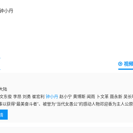
视
国大陆
文东俊 李昂 刘勇 崔宏利
钟小丹
赵小宁 黄博斯 闻雨 卜文革 聂永新 吴长
事以获得“最美奋斗者”、被誉为“当代女愚公”的感动人物邓迎香为主人公
依族女子时立香为爱嫁入穷困闭塞的山村，因没有路而遭遇人生重重苦难
情
爱生志，