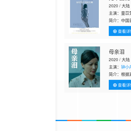
2020 / 大陆
主演：童苡
简介：
中国
与宋清歌一
查看详
密友的陆景
母亲泪
2020 / 大陆
主演：
钟小
简介：
根据
过观看电影
查看详
设。深刻唤