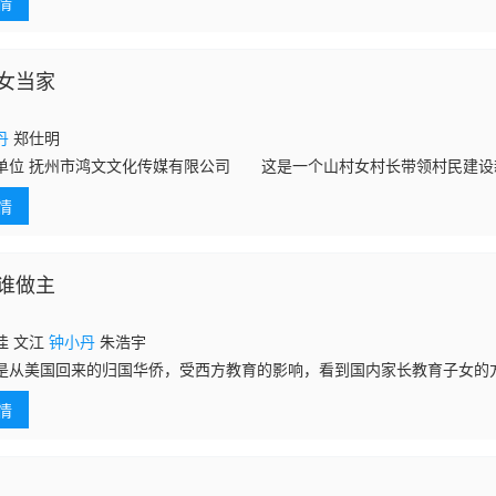
情
在福尔康（周
女当家
丹
郑仕明
单位 抚州市鸿文文化传媒有限公司 这是一个山村女村长带领村民建设
对人多田少“一穷二白”的现状，以自己的真诚、努力、无私，换来了家人
情
本片
谁做主
佳 文江
钟小丹
朱浩宇
是从美国回来的归国华侨，受西方教育的影响，看到国内家长教育子女的
村来到城市的同桌刘向争夺人权，帮助他学习英语，渐渐成为同出同入，
情
美国前，