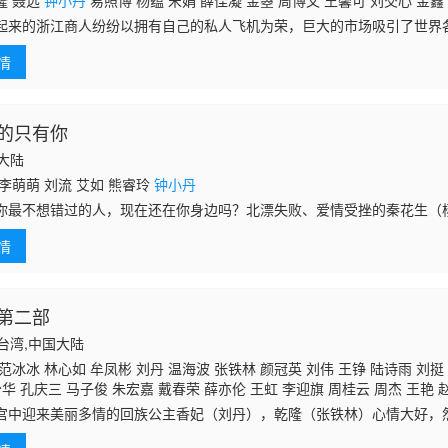
隆 聂远
钟小丹
易照博 杨蕴 宋娟 薛佳凝 金曌 周博文 王馨可 刘交心 金鑫
起来的浙江商人纷纷以拥有自己的私人飞机为荣，巨大的市场吸引了世界
份蛋糕。霹雳神鹰企业董事长许大志从小爱好飞行，他希望与大家一起为
情
季浩伟是以霹雳神鹰执行总经理的身份请各大厂商在三个月内提交计划案
而，邝美媛的出现，使他与天使之翼集团总经理谷杰都陷入无法自拔的爱
杰，这三个企业新贵，各以不同的风格驰骋商场。他们以年轻人的热情拥
机去探险，去支教，去抢救山村的病人，去沙漠寻找
的只有你
国大陆
李萌萌 刘流 艾如 熊睿玲
钟小丹
不想错过的人，现在还在你身边吗？北漂失败、爱情受挫的秦花生（杨
样饱受情伤的林问（李萌萌 饰）不期而遇，因为相似的经历而逐渐靠近
情
白，爱总
第二部
中国台湾,中国大陆
范冰冰 林心如 牟凤彬 刘丹 温海波 张铁林 颜冠英 刘伟 王铮 陆诗雨 刘挺
少华 孔庆三 马子俊 朱宏嘉 戴春荣 薛亦伦 王虹 李迎旗 周桂云 周杰 王艳
ngjie Yu 陈一方 李冰俏 蒋国印 胡雅斯
宫中迎来美丽多情的回族公主香妃（刘丹），乾隆（张铁林）心情大好，
递，并非自愿入宫的香妃一心惦念的只是之前的恋人。香妃的不幸遭遇引