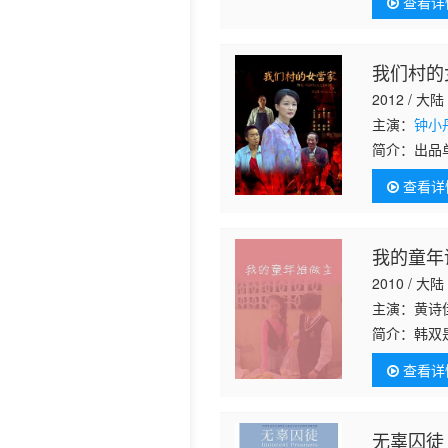
查看详
极大同情，
我们村的
2012 / 大陆
主演：
钟小
简介：
出品
长兰凤霞面
查看详
持…… 
我的童年
2010 / 大陆
主演：黄诗
简介：
韩双
她帮助从农
查看详
在即将回到
无辜囚徒