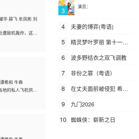
演员：
3
耀华 薛飞 牟凤彬 刘
4
夫妻的博弈(粤语)
住处遭敌机轰炸，这是
零号首长和中共中央
5
精灵梦叶罗丽 第十一季
（下）
6
波多野结衣之双飞调教
7
非份之罪（粤语）
 谭希和 牛犇
8
在丈夫面前被侵犯 希岛
各地的私人飞机供应
中国的私人飞行事业
爱理 IPZ-505
9
九门2026
10
蜘蛛侠：崭新之日