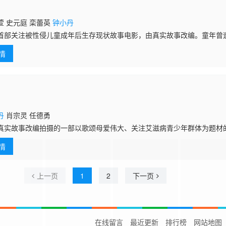
萱 史元庭 栾蕾英
钟小丹
首部关注被性侵儿童成年后生存现状故事电影，由真实故事改编。童年曾
直走不出噩梦阴影，表面漂亮优秀的两人私下却过着荒诞怪异自我放逐的
情
和清歌感情甚
丹
肖宗灵 任德勇
真实故事改编拍摄的一部以歌颂母爱伟大、关注艾滋病青少年群体为题材
感召戒毒人员、艾滋病感染者特别是青少年出所后，更好的回归社会，融
情
醒全社会对毒
上一页
1
2
下一页
在线留言
最近更新
排行榜
网站地图