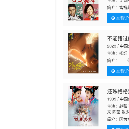
主演：吴奇
简介：
富裕
历史片
商来瓜分这
查看详
做出贡献。
作对象。然
季浩伟与谷
他们开着飞
不能错过
2023 / 中
主演：杨烁 
简介：
你最
成都，与同
查看详
遇让他们明
还珠格格
1999 / 
主演：赵薇 
来 陈莹 张
丹
陈大成 Me
简介：
因为
种好心情传