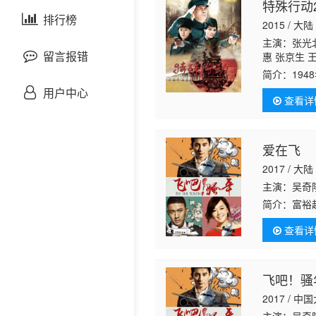
特殊行动2
剧情片
泰国剧
排行榜
欧美综艺
欧美动漫
2015 / 大陆
主演：张光北
战争片
留言报错
惠 张京生 
简介：
19
悬疑片
国民党特务
用户中心
查看详
在西柏坡。
犯罪片
爱在飞
奇幻片
2017 / 大陆
主演：吴奇
邵氏电影
简介：
富裕
商来瓜分这
古装片
查看详
做出贡献。
灾难片
飞吧！骚
2017 / 中
记录片