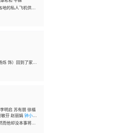
 谭希和 牛犇
各地的私人飞机供应
中国的私人飞行事业
，由神鹰挑选最佳合
情泥淖中。邝美媛、
抱生活，享受生活，
烁 饰）回到了家乡
。这一场始料未及的相
 李明启 苏有朋 徐福
 赵敏芬 赵丽娟
钟小
然而他却没本事将这
起小燕子（赵薇）的