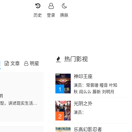
历史
登录
换肤
热门影视
频
文章
明星
神印王座
演员：常蓉珊 瞳音 叶知
1
秋 阎么么 藤新 刘明月
明
原型，讲述现实生活
光阴之外
。孩子和丈夫相继离
演员：
2
乐高幻影忍者