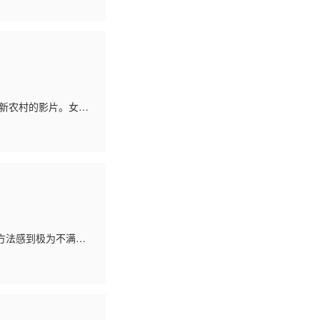
新农村的影片。女村
、村民的理解与支
方法感到极为不满。
形影不离的好朋友，