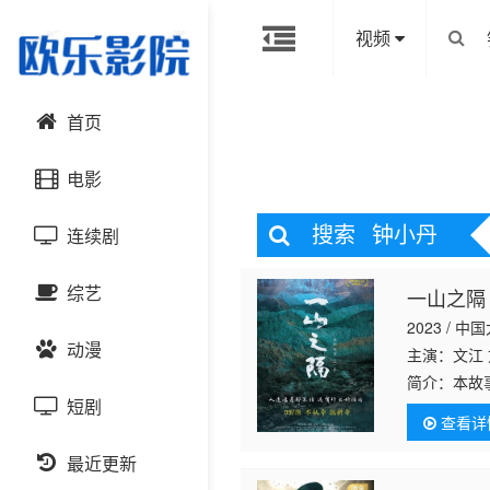
视频
首页
电影
搜索
钟小丹
连续剧
动作片
综艺
一山之隔
喜剧片
国产剧
2023 / 中
动漫
爱情片
港台剧
主演：文江 
大陆综艺
简介：
本故
中，年轻布
短剧
科幻片
日韩剧
日韩综艺
国产动漫
查看详
世后，她因
恐怖片
最近更新
欧美剧
港台综艺
日韩动漫