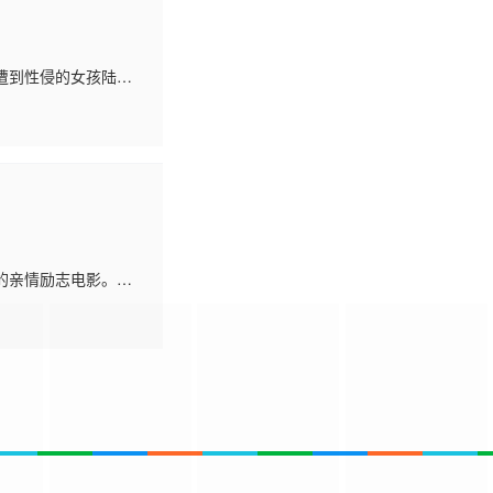
遭到性侵的女孩陆景
极端生活。成为同居
的亲情励志电影。通
入和谐的文明社会建