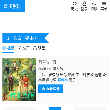
欧乐影院
历史
登录
换肤
菜单
搜索
郭桂林
视频
文章
明星
丹墨向阳
2025 / 中国大陆
主演：崔语彤 沛苏 那威 王一剑 郭唅 包蕾 全
林保 闻心语
郭桂林
亮子
查看详情