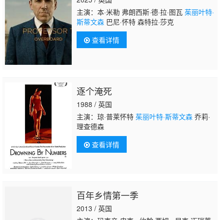
主演：本·米勒 弗朗西斯·德·拉·图瓦
茱丽叶特·
斯蒂文森
巴尼·怀特 森特拉·莎克
查看详情
逐个淹死
1988 / 英国
主演：琼·普莱怀特
茱丽叶特·斯蒂文森
乔莉·
理查德森
查看详情
百年乡情第一季
2013 / 英国