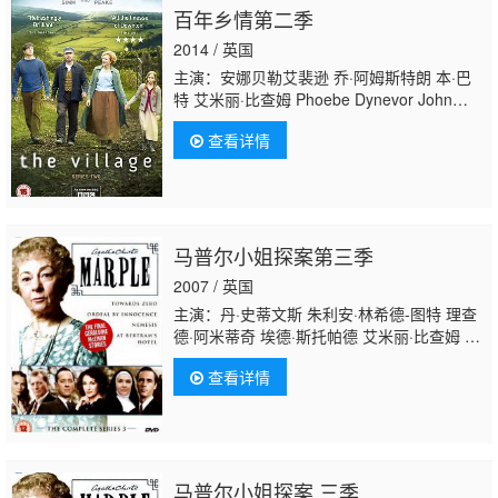
百年乡情第二季
2014 / 英国
主演：安娜贝勒艾裴逊 乔·阿姆斯特朗 本·巴
特 艾米丽·比查姆 Phoebe Dynevor John
Elkington 鲁珀特·伊文斯 Daniel
查看详情
Ezra Anthony Flanagan James Foster 安德
鲁·高尔 斯科特·汉迪 Will Hemsley Samantha
Hindman Ainsley Howard 约翰·西姆 玛克辛·
皮克 德里克·里德尔
茱丽叶特·斯蒂文森
汤姆·
瓦瑞
马普尔小姐探案第三季
2007 / 英国
主演：丹·史蒂文斯 朱利安·林希德-图特 理查
德·阿米蒂奇 埃德·斯托帕德 艾米丽·比查姆 艾
伦·戴维斯 古古·姆巴塔-劳 尼古拉斯·温丁·雷弗
查看详情
恩 威尔·梅勒 简·西摩 朱利安·山德斯 艾琳·阿
特金斯 里斯·谢尔史密斯 露丝·威尔森 乔·伍德
考克 理查德·E·格兰特
茱丽叶特·斯蒂文森
李·
恩格里比 艾莉森·斯戴曼 佐伊·塔珀 汤姆·莱
利 Andrea Lowe 劳拉·米歇尔·凯利 斯蒂芬妮·
马普尔小姐探案 三季
列尼达斯 萨弗蓉·布罗斯 杰拉尔丁·麦克伊