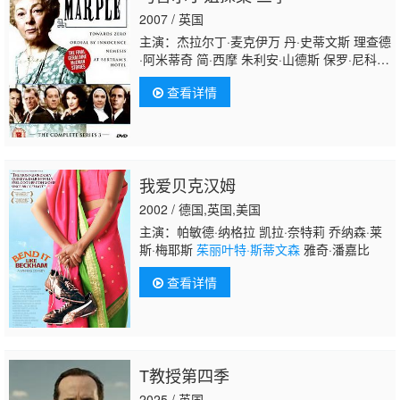
万 弗兰西丝卡·安妮丝 阿曼达·伯顿 保罗·尼科
2007 / 英国
尔斯 艾米莉·伍夫 波利·沃克
主演：杰拉尔丁·麦克伊万 丹·史蒂文斯 理查德
·阿米蒂奇 简·西摩 朱利安·山德斯 保罗·尼科尔
斯 露丝·威尔森 汤姆·莱利 莎佛朗·布洛斯 埃德
查看详情
·斯托帕德 里斯·谢尔史密斯
茱丽叶特·斯蒂文
森
李·恩格里比 斯蒂芬妮·列尼达斯 玛汀·麦古
基安
我爱贝克汉姆
2002 / 德国,英国,美国
主演：帕敏德·纳格拉 凯拉·奈特莉 乔纳森·莱
斯·梅耶斯
茱丽叶特·斯蒂文森
雅奇·潘嘉比
查看详情
T教授第四季
2025 / 英国