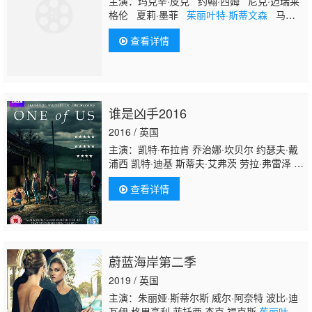
主演：玛克辛·皮克 约翰·西姆 尼克·迈瑞莱
格伦 夏莉·墨菲
茱丽叶特·斯蒂文森
马特·
斯托克 艾米丽·比查姆 奥古斯图斯·珀如 安
查看详情
娜贝勒艾裴逊 Jim Cartwright 乔·达廷 鲁
珀特·伊文斯 Anthony Flanagan Chloe
Harris Ainsley Howard 大卫·莱尔 乔·阿姆
斯特朗 斯科特·汉迪 Bill Jones Amelia
Young William Grindey Laurence
谁是凶手2016
2016 / 英国
主演：凯特·布拉肯 乔治娜·坎贝尔 约瑟夫·戴
浦西 凯特·迪基 斯蒂夫·艾弗茨 劳拉·弗雷泽 克
里斯·弗尔顿 朱莉·格雷厄姆 加里·刘易斯 约翰·
查看详情
林奇 杰瑞米·纽马克·琼斯
茱丽叶特·斯蒂文
森
琼安娜·范德汉姆 欧文·怀特劳 亚德里安·埃
德蒙松 金·艾伦 吉力·吉尔克里斯特
蔚蓝海岸第二季
2019 / 英国
主演：朱丽娅·斯蒂尔斯 威尔·阿奈特 波比·迪
瓦伊 格里高利·菲托西 杰克·福克斯
茱丽叶特·