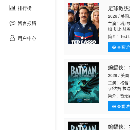
剧情片
足球教练
泰国剧
排行榜
欧美综艺
欧美动漫
2026 / 美
战争片
留言报错
主演：塔尼娅
姆 艾比·赫
悬疑片
简介：
Te
用户中心
里，Ted
查看详
犯罪片
奇幻片
蝙蝠侠：
2026 / 美国
邵氏电影
主演：格蕾·
·尼达姆 拉
古装片
·C·博尼拉 JP
简介：
暂无
查看详
灾难片
记录片
蝙蝠侠：