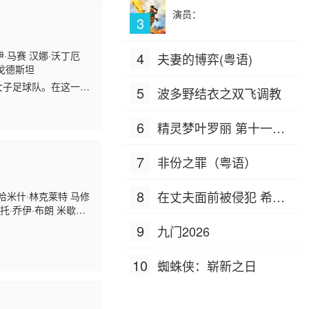
演员：
3
·马赛 汉娜·沃丁厄
4
夫妻的博弈(粤语)
·戈德斯坦
的女子足球队。在这一季
5
波多野结衣之双飞调教
6
精灵梦叶罗丽 第十一季
（下）
7
非份之罪（粤语）
8
在丈夫面前被侵犯 希岛
 哈米什·林克莱特 马修
托·乔伊·布朗 米歇尔
爱理 IPZ-505
9
九门2026
10
蜘蛛侠：崭新之日