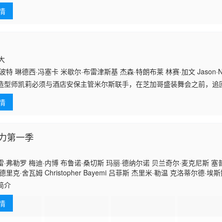
情
拿大
特 琳德西·冯塞卡 米歇尔·布雷津斯基 杰森·特朗布莱 林赛·加文 Jason·Nash A
造型师凯莉必须与酒店安保主管米尔斯联手，在芝加哥盛装舞会之前，追
性时尚珍品。
情
力第一季
·弗勒罗 梅迪·内博 布鲁诺·桑切斯 玛丽·德纳尔诺 贝兰奇尔·麦克尼斯 塞
里克·舍瓦姆 Christopher Bayemi 吕菲斯 杰里米·勒温 克洛蒂尔德·埃
尼古拉斯·马丁内斯 米歇尔·莫雷蒂 玛拉·泰利安 Akache Busiah Cédric Le
简介
情