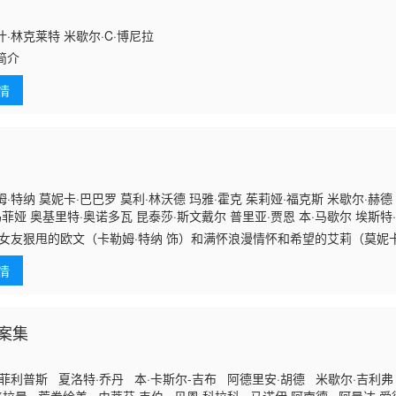
·林克莱特 米歇尔·C·博尼拉
简介
情
·特纳 莫妮卡·巴巴罗 莫利·林沃德 玛雅·霍克 茱莉娅·福克斯 米歇尔·赫德 
菲娅 奥基里特·奥诺多瓦 昆泰莎·斯文戴尔 普里亚·贾恩 本·马歇尔 埃斯特·哈伊姆
女友狠甩的欧文（卡勒姆·特纳 饰）和满怀浪漫情怀和希望的艾莉（莫妮卡
唯二只想要寻找真爱的单身人士，而不只是想找一个一夜情的性伴侣。他
情
案集
菲利普斯 夏洛特·乔丹 本·卡斯尔-吉布 阿德里安·胡德 米歇尔·吉利弗