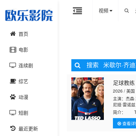
视频
首页
电影
搜索
米歇尔·齐迪
连续剧
动作片
综艺
足球教练
喜剧片
国产剧
2026 / 美国
动漫
爱情片
港台剧
主演：杰森
大陆综艺
尼娅·雷诺兹
克莱尔·阿什
简介：
Te
短剧
科幻片
日韩剧
日韩综艺
国产动漫
一季里，T
查看详
恐怖片
最近更新
欧美剧
港台综艺
日韩动漫