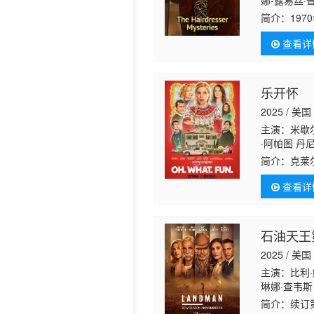
娜-露易丝·
顿 多米尼克
简介：
19
小镇开了一
查看详
觉，成为了
乐开怀
2025 / 美国
主演：米歇尔
·阿帕图 丹
塔尼拉 赛迪·
简介：
克莱
们意识到错
查看详
石油天王
2025 / 美国
主演：比利·
琳娜·查韦斯
斯特·马什 
简介：
续订