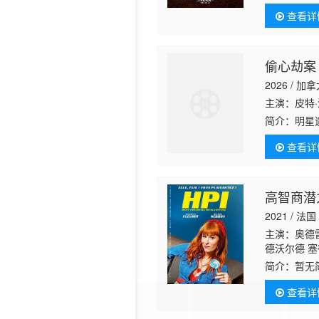
查看详
偷心劫案
2026 / 加
主演：皮特·波
简介：
明星
失踪的标志
查看详
高智商潜
2021 / 法国
主演：奥德雷
德沃尔德 塞德
里克·薛内斯 
简介：
暂无
查看详