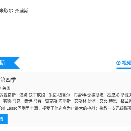
斯
视
 第四季
 / 英国
·苏戴奇斯 汉娜·沃丁厄姆 朱诺·坦普尔 布雷特·戈德斯坦 杰里米·斯威
 裘德·马克 费伊·马赛 雷克斯·海耶斯 艾斯林·沙基 艾比·赫恩 格兰
顿 米歇尔·戴维森 尼尔·多德森-哈托
d Lasso回到里士满，接受了他迄今为止最大的挑战：执教一支乙级联
ed和球队学着“先做了再说”，把握他们从未设想过的机会。
情