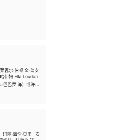
莱瓦尔·伯顿 金·普安
 Ella Loudon
·巴巴罗 饰）或许是
们相遇时都感到彼此
 玛丽·海伦·贝里 安