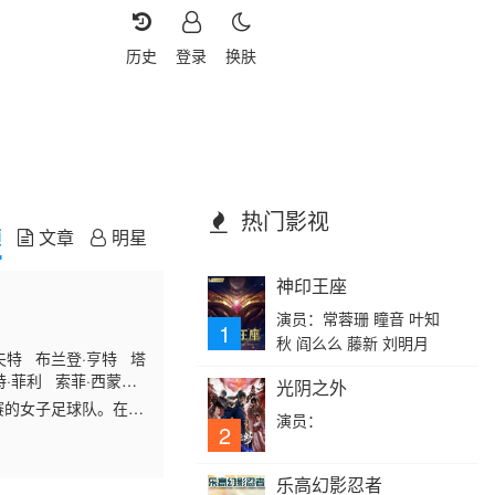
历史
登录
换肤
热门影视
频
文章
明星
神印王座
演员：常蓉珊 瞳音 叶知
1
秋 阎么么 藤新 刘明月
夫特 布兰登·亨特 塔
特·菲利 索菲·西蒙特
光阴之外
赛的女子足球队。在这
演员：
2
乐高幻影忍者