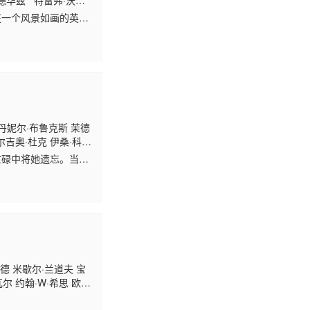
德华兹 特雷弗·沃尔
在一个风景如画的英国
闲聊和自己敏锐的直
 丹妮尔·布鲁克斯 茉德
尔吉奥·杜克 伊桑·科斯
忙碌中将她遗忘。当他
德 米歇尔·兰道夫 宝
尔 约翰·W·希思 欧内