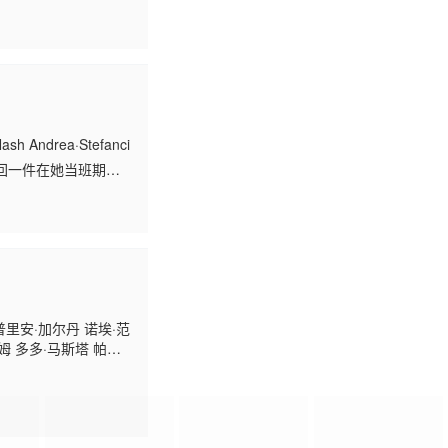
ndrea·Stefanci
回一件在她当班期间
普里安·加尔丹 诺埃·范
斯姆 多多·马斯塔 帕特
 Maoût