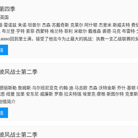
第四季
国,英国
·雷诺兹 朱诺·坦普尔 杰森·苏戴奇斯 克莱尔·阿什顿 杰里米·斯威夫特 费伊
恩 布兰登·亨特 索菲·西蒙特 格兰特·菲利 米歇尔·戴维森 裘德·马克 布雷特
d Lasso回到里士满，接受了他迄今为止最大的挑战：执教一支乙级联赛
和球队学着“先做了再说”，把握他们从未设想过的机会。
情
披风战士第二季
德丽斯勒 詹姆斯·乌尔班尼亚克 约翰·迪·马吉欧 杰森·沃特金斯 乔什·基顿
瑞恩·纽曼 加里·安东尼·威廉斯 罗南·拉夫特瑞 埃里克·摩根·斯图尔特 克里斯
·卡利亚赫 Zach·Lazar·Hoffman
剧情简介
情
披风战士第二季