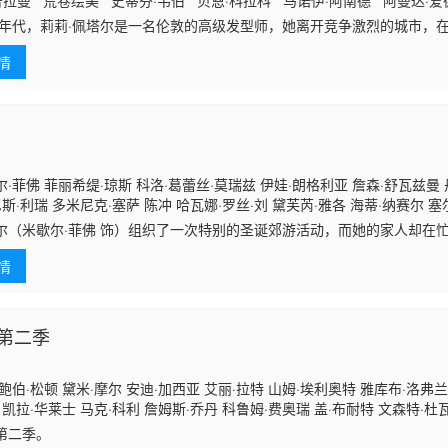
普拉曼 荒卷绘美 史蒂芬·韦伯 贝恩·科拉科 马诺伊·阿南德 阿曼达·爱
·赫尔曼·戴 吉娜·菲林汉姆
70年代，莉莉·佩塔尔是一名伦敦的高级发型师，她离开竞争激烈的城市，
家美发沙龙。俗话说“什么秘密都会告诉理发师”。莉莉借由理发时客人的
情
一名非传统的业余侦探。
·菲佛 菲丽希缇·琼斯 科洛·葛蕾丝·莫瑞兹 伊娃·朗格利亚 詹森·舒瓦兹曼
尼斯·利瑞 多米尼克·塞萨 陈冲 哈瓦娜·罗丝·刘 黛芙芮·雅各 海蒂·纳赛尔 塞
司各特 Rashal James 杰西贾姆斯·洛科里埃 罗克茜·里韦拉 Audrey Hui
尔（米歇尔·菲佛 饰）组织了一次特别的圣诞郊游活动，而她的家人却在
误时，她已经失踪了。他们的圣诞节岌岌可危，但克莱尔另有打算。
情
第二季
鲍伯·松顿 黛米·摩尔 安迪·加西亚 艾丽·拉特 山姆·埃利奥特 雅库布·洛弗兰
 凯拉·华莱士 马克·科利 詹姆斯·乔丹 科鲁姆·费奥瑞 盖·布耐特 文森特·杜瓦
米里亚姆·西尔弗曼 斯特凡 哈普里特·阿罗拉 戈登·巴特勒
第二季。