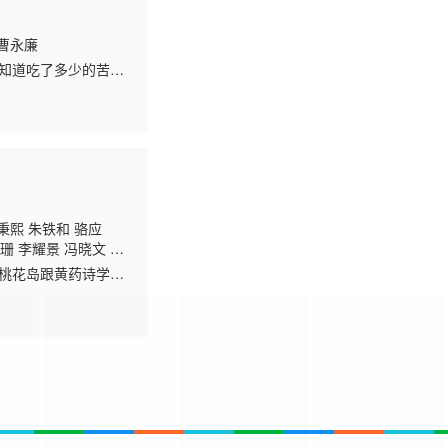
曹永廉
知道吃了多少的苦
又遭奸人嫁祸，背负
秉熙 朱铁和 骆应
珊 李耀景 冯晓文 刘
昌 罗兰 张延 黎汉
了桃花岛跟黄药诗学
 孙季卿 区岳 罗君
派的小龙女（李若彤