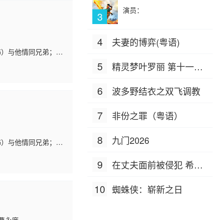
演员：
3
4
夫妻的博弈(粤语)
饰）与他情同兄弟；中
其成为忘年交。急功近
5
精灵梦叶罗丽 第十一季
（下）
6
波多野结衣之双飞调教
7
非份之罪（粤语）
8
九门2026
饰）与他情同兄弟；中
其成为忘年交。急功近
9
在丈夫面前被侵犯 希岛
爱理 IPZ-505
10
蜘蛛侠：崭新之日