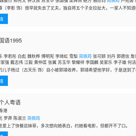
魏骏杰 郑秀文 钟汉良 苏玉华 张国强 梁舜燕 鲍方 骆应钧
简佩筠
卢宛茵 
春（李影 饰）很早就失去了丈夫，独自将五个子女拉扯大，一家人不知
屈。拮据的经济迫使何亚春在牌馆出千，被抓后逃亡菲律宾，之后又遭奸
情
铛入狱
语1995
 李若彤 白彪 魏秋桦 傅明宪 李绮虹 雪梨
简佩筠
张可颐 刘丹 郭德信 詹
李家强 戴志伟 江毅 黄仲匡 张翼 苏玉华 黎耀祥 李国麟 吴家乐 李子雄 何洁
陈启泰 蔡云霞 李桂英 黄智贤 温文英 刘家辉 冯素波 廖骏雄 李子奇 关菁 张
的儿子杨过（古天乐 饰）自小被郭靖收养，郭靖希望他学好，于是送到
蔡国庆 鲁振顺 焦雄 麦子云 陈狄克 廖丽丽 陈安莹 虞天伟 博君 游飙 吕剑光
桃花岛上整日被郭芙和大、小武欺负，一气之下独自出走了。杨过被古墓
邓汝超 伍文生 汤俊明 张宏伟 薛纯基 何金灵 简文达
情
认她作
个人粤语
国香港
光 罗莽 陈淑兰
简佩筠
忠爱上了快餐店妹菲，多次想向她表白，约她看电影，但都开不了口。
她一起死的尚有驾的士的前黑社会大哥丧，及刚失恋的wet妹芝。 忠