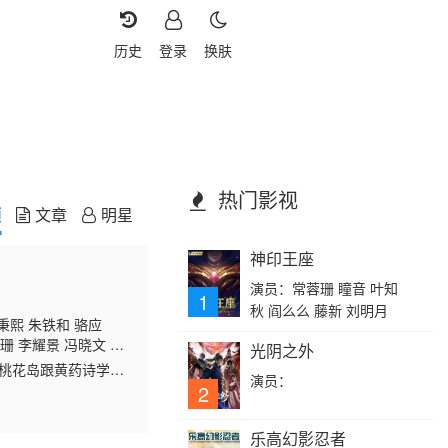
历史
登录
换肤
热门影视
频
文章
明星
神印王座
演员：常蓉珊 瞳音 叶知
1
秋 阎么么 藤新 刘明月
秉熙 朱铁和 骆应
珊 李耀景 冯晓文 刘
光阴之外
鸿昌 罗兰 张延 黎汉
了桃花岛跟黄药诗学
演员：
 孙季卿 区岳 罗君
派的小龙女（李若彤
2
乐高幻影忍者