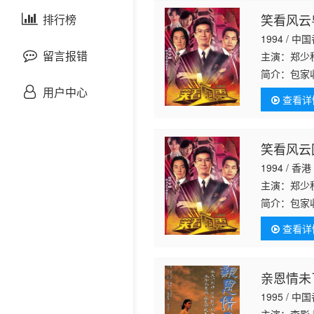
剧情片
笑看风云
泰国剧
排行榜
欧美综艺
欧美动漫
1994 / 中
战争片
留言报错
主演：郑少秋
简介：
包家
悬疑片
天集团首脑
用户中心
查看详
利的郎清非
犯罪片
笑看风云
奇幻片
1994 / 香港
主演：郑少秋
邵氏电影
简介：
包家
天集团首脑
古装片
查看详
利的郎清非
灾难片
亲恩情未
1995 / 中
记录片