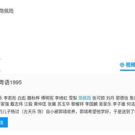
视
语1995
 李若彤 白彪 魏秋桦 傅明宪 李绮虹 雪梨
简佩筠
张可颐 刘丹 郭德信 詹
李家强 戴志伟 江毅 黄仲匡 张翼 苏玉华 黎耀祥 李国麟 吴家乐 李子雄 何洁
陈启泰 蔡云霞 李桂英 黄智贤 温文英 刘家辉 冯素波 廖骏雄 李子奇 关菁 张
的儿子杨过（古天乐 饰）自小被郭靖收养，郭靖希望他学好，于是送到
蔡国庆 鲁振顺 焦雄 麦子云 陈狄克 廖丽丽 陈安莹 虞天伟 博君 游飙 吕剑光
桃花岛上整日被郭芙和大、小武欺负，一气之下独自出走了。杨过被古墓
邓汝超 伍文生 汤俊明 张宏伟 薛纯基 何金灵 简文达
情
认她作