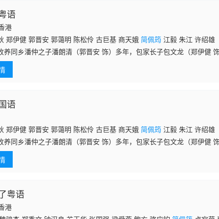
粤语
国香港
 郑伊健 郭晋安 郭蔼明 陈松伶 古巨基 商天娥
简佩筠
江毅 朱江 许绍雄
收养同乡潘仲之子潘朗清（郭晋安 饰）多年，包家长子包文龙（郑伊健 
黄天（郑少秋 饰）造人暗算，被商业罪案调查科的探员文龙调查，却与
情
法
国语
 郑伊健 郭晋安 郭蔼明 陈松伶 古巨基 商天娥
简佩筠
江毅 朱江 许绍雄
收养同乡潘仲之子潘朗清（郭晋安 饰）多年，包家长子包文龙（郑伊健 
黄天（郑少秋 饰）造人暗算，被商业罪案调查科的探员文龙调查，却与
情
法
了粤语
国香港