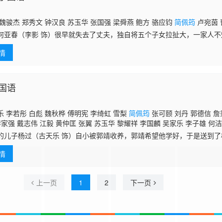
魏骏杰 郑秀文 钟汉良 苏玉华 张国强 梁舜燕 鲍方 骆应钧
简佩筠
卢宛茵 
春（李影 饰）很早就失去了丈夫，独自将五个子女拉扯大，一家人不
少的委屈。拮据的经济迫使何亚春在牌馆出千，被抓后逃亡菲律宾，之后
情
罪名锒铛入狱
国语
 李若彤 白彪 魏秋桦 傅明宪 李绮虹 雪梨
简佩筠
张可颐 刘丹 郭德信 詹
李家强 戴志伟 江毅 黄仲匡 张翼 苏玉华 黎耀祥 李国麟 吴家乐 李子雄 何洁
陈启泰 蔡云霞 李桂英 黄智贤 温文英 刘家辉 冯素波 骏雄 李子奇 关菁 张鸿
的儿子杨过（古天乐 饰）自小被郭靖收养，郭靖希望他学好，于是送到
蔡国庆 鲁振顺 焦雄 麦子云 陈狄克 廖丽丽 陈安莹 虞天伟 博君 游飙 吕剑光
桃花岛上整日被郭芙和大、小武欺负，一气之下独自出走了。杨过被古墓
邓汝超 伍文生 汤俊明 张宏伟 薛纯基 何金灵 简文达 谭
情
认她作姑姑
上一页
1
2
下一页