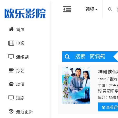
视频
首页
电影
搜索
简佩筠
连续剧
动作片
综艺
神雕侠侣粤
喜剧片
国产剧
1995 / 香港
动漫
爱情片
港台剧
主演：古天乐
大陆综艺
钧 吴家辉 
江 李丽丽 
简介：
杨康
短剧
科幻片
日韩剧
日韩综艺
国产动漫
持 马海伦 
习。杨过在
左 戴少民 
查看详
饰）收留，
恐怖片
最近更新
欧美剧
港台综艺
日韩动漫