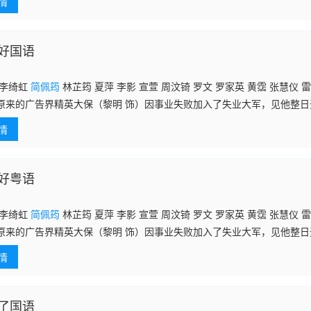
情
好国语
 李绮虹
简佩筠
林芷筠 夏萍 李影 宣萱 周汶锜 罗文 罗家英 黄霑 张慧仪 
的广告界精英大保（黎明 饰）因事业失败加入了失业大军，见他整日
）介绍他到一所中学担任代课老师。想想反正闲来无事，大保爽快答应了
情
保的青春
好粤语
 李绮虹
简佩筠
林芷筠 夏萍 李影 宣萱 周汶锜 罗文 罗家英 黄霑 张慧仪 
的广告界精英大保（黎明 饰）因事业失败加入了失业大军，见他整日
）介绍他到一所中学担任代课老师。想想反正闲来无事，大保爽快答应了
情
保的青春
了国语