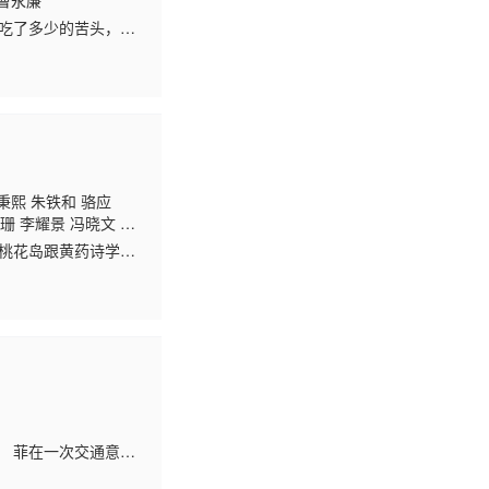
曹永廉
道吃了多少的苦头，受
人嫁祸，背负上了杀
秉熙 朱铁和 骆应
珊 李耀景 冯晓文 刘
鸿昌 罗兰 张延 黎汉
了桃花岛跟黄药诗学
 孙季卿 区岳 罗君
派的小龙女（李若彤
 菲在一次交通意外
将拍到他们三人死亡的