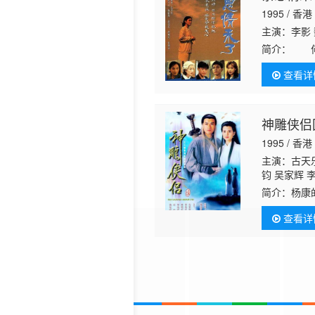
1995 / 香港
主演：李影 
简介：
何亚
头，受了多
查看详
上了杀人的
神雕侠侣
1995 / 香港
主演：古天乐
钧 吴家辉 
江 李丽丽 
简介：
杨康
持 马海伦 
习。杨过在
左 戴少民 
查看详
饰）收留，