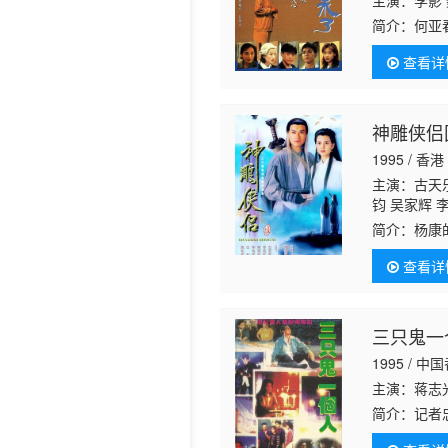
主演：李影 
简介：
何亚
历史片
了多少的委
查看详
人的罪名锒
神雕侠侣国
1995 / 香港
主演：古天乐
钧 吴家辉 
江 李丽丽 
简介：
杨康
持 马海伦 
习。杨过在
左 戴少民 
查看详
饰）收留，
三只鬼一
1995 / 中
主演：蒋志
简介：
记者
中死亡，与