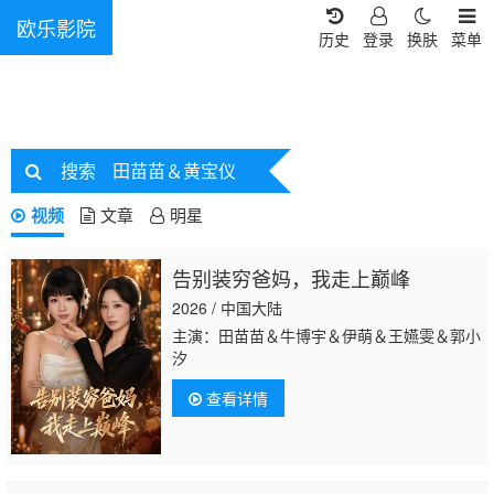
欧乐影院
历史
登录
换肤
菜单
搜索
田苗苗＆黄宝仪
视频
文章
明星
告别装穷爸妈，我走上巅峰
2026 / 中国大陆
主演：田苗苗＆牛博宇＆伊萌＆王嬿雯＆郭小
汐
查看详情