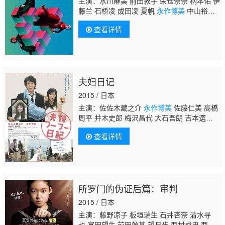
主演：水川麻美 前田敦子 荣仓奈奈 柄本佑 伊
藤兰 石桥凌 成田凌 夏帆
永作博美
中山裕
介 娜奥米·斯科特 池松壮亮 黑木华 洼田正
查看详情
孝 松本若菜 寺岛忍 梶芽衣子 藤原季节 三浦
透子 国村隼
夫妇日记
2015 / 日本
主演：佐佐木藏之介
永作博美
佐藤仁美 高橋
周平 并木史郎 梅沢昌代 大石吾朗 吉本選
江 宇野祥平 小市慢太郎 杉本哲太
查看详情
所罗门的伪证后篇：审判
2015 / 日本
主演：藤野凉子 板垣瑞生 石井杏奈 清水寻
也 富田望生 前田航基 望月步 西村成忠 西畑