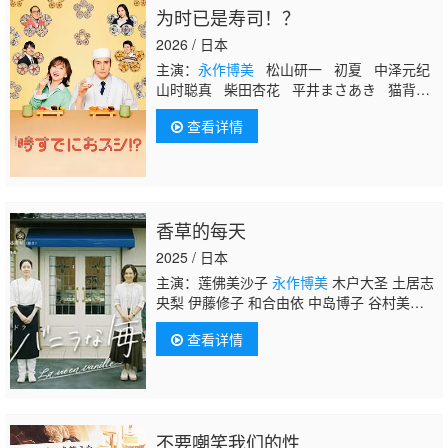
为时已是寿司！？
2026 / 日本
主演：
永作博美
松山研一 初夏 中泽元纪
山时聪真 柴田杏花 平井まさあき 猫背椿
关根勤 有働由美子 佐野史郎
查看详情
香草的每天
2025 / 日本
主演：莲佛美沙子
永作博美
木户大圣 土居志
央梨 伊藤修子 和合由依 中岛博子 谷村美
月 筒井真理子
查看详情
不要嘲笑我们的性