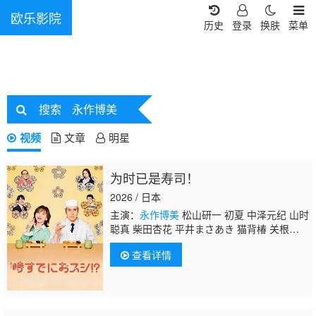
欧乐影院
历史
登录
换肤
菜单
搜索
永作博美
视频
文章
明星
为时已是寿司！
2026 / 日本
主演：
永作博美
松山研一 初夏 中泽元纪 山时
聪真 柴田杏花 平井まさあき 猫背椿 关根
勤 有働由美子 佐野史郎
查看详情