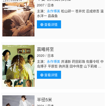
2007 / 日本
主演：
永作博美
松山研一 苍井优 忍成修吾 温
水洋一 县森鱼
查看详情
晨曦将至
2020 / 日本
主演：
永作博美
井浦新 莳田彩珠 佐藤令旺 中
岛博子 平原哲 驹井莲 田中伟登 山下莉绪 森
田想 叶月瞳 石桥菜津美 利重刚 浅田美代子
查看详情
半径5米
2021 / 日本