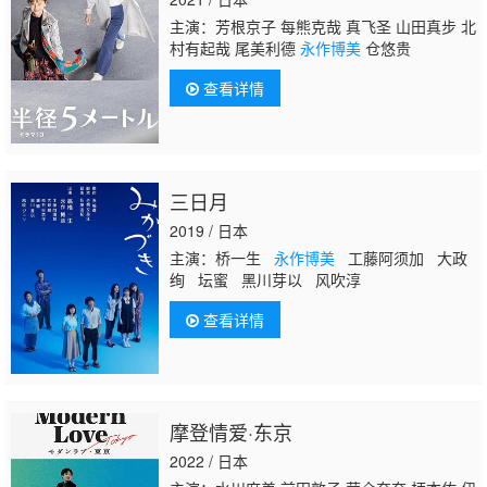
主演：芳根京子 每熊克哉 真飞圣 山田真步 北
村有起哉 尾美利德
永作博美
仓悠贵
查看详情
三日月
2019 / 日本
主演：桥一生
永作博美
工藤阿须加 大政
绚 坛蜜 黑川芽以 风吹淳
查看详情
摩登情爱·东京
2022 / 日本