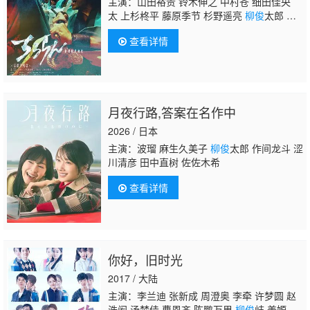
主演：山田裕贵 铃木伸之 中村苍 细田佳央
太 上杉柊平 藤原季节 杉野遥亮
柳俊
太郎 宫
崎秋人 岩永ひひお 绫野刚 樱井由纪 奥野瑛
查看详情
太 高桥光臣 金子统昭 中岛健人 安藤政信 生
见爱瑠 柄本明 加治将树 渡边大知 市川知
宏 青柳翔 長田拓郎 田中伟登 滨正悟 前田旺
志郎 松本润
月夜行路,答案在名作中
2026 / 日本
主演：波瑠 麻生久美子
柳俊
太郎 作间龙斗 涩
川清彦 田中直树 佐佐木希
查看详情
你好，旧时光
2017 / 大陆
主演：李兰迪 张新成 周澄奥 李牵 许梦圆 赵
浩闳 汤梦佳 曹恩齐 陈鹏万里
柳俊
岐 姜嫄 蒋