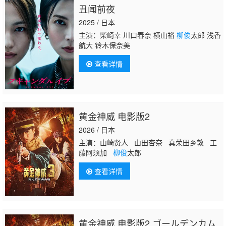
丑闻前夜
2025 / 日本
主演：柴崎幸 川口春奈 横山裕
柳俊
太郎 浅香
航大 铃木保奈美
查看详情
黄金神威 电影版2
2026 / 日本
主演：山崎贤人 山田杏奈 真荣田乡敦 工
藤阿须加
柳俊
太郎
查看详情
黄金神威 电影版2 ゴールデンカム