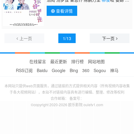
宜儒 张磊 宁理 方文强 高文峰 李博洋 胡世
查看详情
群 田宜峰 梁浩 刘启恒 蒯伊琳 王俊浩 袁晟
珉 魏子淇 李晨语 郭唐维 尚怡琳 顾语涵 银
艺 马藜 韩夫一 刘畅 仲小印 董向荣 王春妹 刁
熙娟 陈莹 吴吉良 田淼 王美娟 杨厚垚 董日
昇 毛爱宁 刘乃强
上一页
1/13
下一页
在线留言
最近更新
排行榜
网站地图
RSS订阅
Baidu
Google
Bing
360
Sogou
神马
本网站只提供web页面服务，通过链接的方式提供相关内容（所有视频内容收集
于各大视频网站），本站不对链接内容具有进行编辑、整理、修改等权利
合作邮箱： 备案号：
©copyright 2020-2026 欧乐影院 ouletv1.com