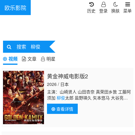
欧乐影院
历史
登录
换肤
菜单
搜索
柳俊
视频
文章
明星
黄金神威电影版2
2026 / 日本
主演：山崎贤人 山田杏奈 真荣田乡敦 工藤阿
须加
柳俊
太郎 盐野瑛久 矢本悠马 大谷亮
平 高桥玛莉润 樱井由纪 胜矢 中川大志 北村
查看详情
一辉 池内博之 木场胜己 井浦新 玉木宏 馆博