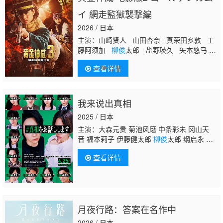
イ 網走監獄襲撃編
2026 / 日本
主演：山崎贤人 山田杏奈 真荣田乡敦 工
藤阿须加
柳俊
太郎 盐野瑛久 矢本悠马
大谷亮平 高桥玛莉润 樱井由纪 胜矢 中
查看详情
川大志 北村一辉 池内博之 木场胜己 井
浦新 玉木宏 馆博
我来说出真相
2025 / 日本
主演：大森元贵 菊池风磨 中条彩未 冈山天
音 福本莉子 伊藤健太郎
柳俊
太郎 纲启永 田
中美久 齐藤京子 原嘉孝 樱井由纪 山中崇 秋
查看详情
元才加 大水洋介 伊藤英明
月夜行路：答案在名作中
2026 / 日本