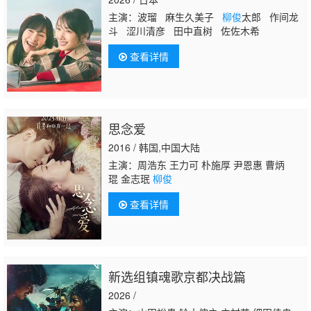
主演：波瑠 麻生久美子
柳俊
太郎 作间龙
斗 涩川清彦 田中直树 佐佐木希
查看详情
思念爱
2016 / 韩国,中国大陆
主演：周浩东 王力可 朴施厚 尹恩惠 曹炳
琨 金志珉
柳俊
查看详情
新选组镇魂歌京都决战篇
2026 /