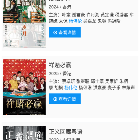
2024 / 香港
主演：叶童 谢君豪 许月湘 黄定谦 税瀞熙 车
婉婉 太保
杨伟伦
吴嘉龙 鬼塚 熊冠皓
查看详情
祥赌必赢
2025 / 香港
主演：蔡卓妍 张继聪 邱士缙 吴家忻 朱栢
康 胡枫
杨伟伦
杨偲泳 洪嘉豪 麦子乐 林耀声
查看详情
正义回廊粤语
2022 / 中国香港