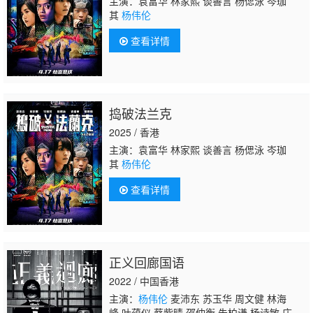
主演：袁富华 林家熙 谈善言 杨偲泳 岑珈
其
杨伟伦
查看详情
捣破法兰克
2025 / 香港
主演：袁富华 林家熙 谈善言 杨偲泳 岑珈
其
杨伟伦
查看详情
正义回廊国语
2022 / 中国香港
主演：
杨伟伦
麦沛东 苏玉华 周文健 林海
峰 叶蕴仪 蔡紫晴 邵仲衡 朱柏谦 杨诗敏 庄韵