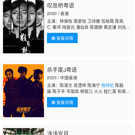
叹息桥粤语
2020 / 香港
主演：林保怡 周家怡 卫诗雅 伍咏薇 陈奂
仁 秦沛 陆骏光 潘灿良 陈健朗 黄定谦 刘兆
铭 郭锋 杨偲泳 谈善言 岑珈其 唐宁 黄文慧 黄
查看详情
溢濠 凌文龙 艾威 易健儿
杨伟伦
黄子澄 梁诺
妍 邵美君 刘皓岚
杀手废J粤语
2023 / 中国香港
主演：陈湛文 袁澧林 陈海宁
杨伟伦
陈毅
燊 陈子丰 岑珈其 柳俊江 火火 程仁富 和泉素
行 张进翘 顾定轩 胡子彤 何华超 罗永昌 李凯
查看详情
贤 练美娟 郭嘉骏 潘绍聪
浅浅岁月