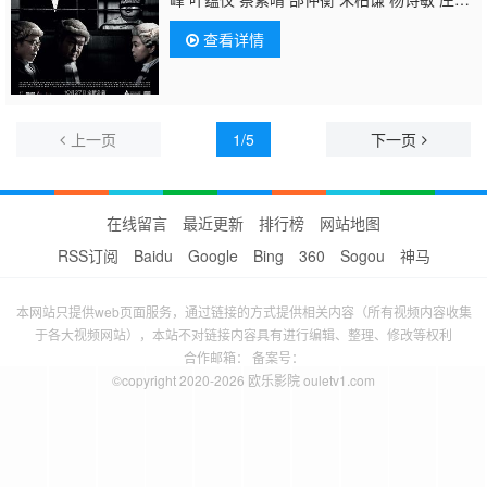
澄 区绍熙 陈甘凤 陈桂芬 区焯文 黄宇诗 钟雪
查看详情
莹 邱万城 林善 黄华和 张凯娸 王雍泰 柯驿
谊 梁雍婷 张同祖 邓月平 孙禾颐
上一页
1/5
下一页
在线留言
最近更新
排行榜
网站地图
RSS订阅
Baidu
Google
Bing
360
Sogou
神马
本网站只提供web页面服务，通过链接的方式提供相关内容（所有视频内容收集
于各大视频网站），本站不对链接内容具有进行编辑、整理、修改等权利
合作邮箱： 备案号：
©copyright 2020-2026 欧乐影院 ouletv1.com