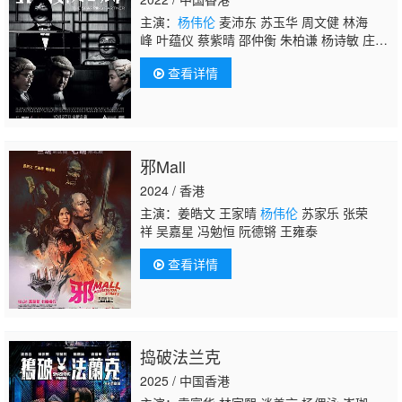
主演：
杨伟伦
麦沛东 苏玉华 周文健 林海
峰 叶蕴仪 蔡紫晴 邵仲衡 朱柏谦 杨诗敏 庄韵
澄 区绍熙 陈甘凤 陈桂芬 区焯文 黄宇诗 钟雪
查看详情
莹 邱万城 林善 黄华和 张凯娸 王雍泰 柯驿
谊 梁雍婷 张同祖 邓月平 孙禾颐
邪Mall
2024 / 香港
主演：姜皓文 王家晴
杨伟伦
苏家乐 张荣
祥 吴嘉星 冯勉恒 阮德锵 王雍泰
查看详情
捣破法兰克
2025 / 中国香港