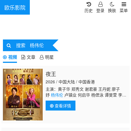
欧乐影院
历史
登录
换肤
菜单
搜索
杨伟伦
视频
文章
明星
夜王
2026 / 中国大陆 / 中国香港
主演：黄子华 郑秀文 谢君豪 王丹妮 廖子
妤
杨伟伦
卢镇业 何启华 杨偲泳 谭旻萱 李芯
駖 林熙彤 邓丽英 蔡蕙琪
查看详情