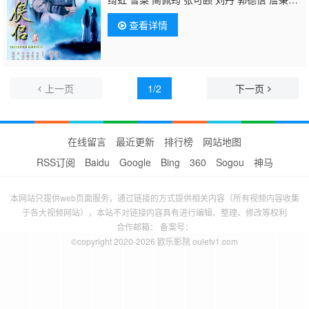
熙 朱铁和 骆应钧 吴家辉 李家强 戴志伟 江
查看详情
毅 黄仲匡 张翼 苏玉华 黎耀祥 李国麟 吴家
乐 李子雄 何洁珊 李耀景 冯晓文 刘江 李丽
丽 陈启泰 蔡云霞 李桂英 黄智贤 温文英 刘家
辉 冯素波 骏雄 李子奇 关菁
张鸿昌
罗兰 张
延 黎汉持 马海伦 蔡国庆 鲁振顺 焦雄 麦子
上一页
1/2
下一页
云 陈狄克 廖丽丽 陈安莹 虞天伟 博君 游飙 吕
剑光 孙季卿 区岳 罗君左 戴少民 邓汝超 伍文
生 汤俊明 张宏伟 薛纯基 何金灵 简文达 谭
在线留言
最近更新
排行榜
网站地图
RSS订阅
Baidu
Google
Bing
360
Sogou
神马
本网站只提供web页面服务，通过链接的方式提供相关内容（所有视频内容收集
于各大视频网站），本站不对链接内容具有进行编辑、整理、修改等权利
合作邮箱： 备案号：
©copyright 2020-2026 欧乐影院 ouletv1.com