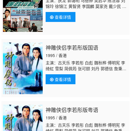
主演：狄龙 郭蔼明 马德钟 吴启华 陈法蓉 刘
锦玲 徐锦江 黄智贤 李国麟 莫家尧 戴少民 何
英偉 张松枝 陈展鹏 张汉斌 沈寶思 张崇德 黄
查看详情
文标 李耀敬
张鸿昌
李海生 王伟梁 郭耀明 戴
耀明 凌礼文 郑国霖 卢刚 蒋克 李兆基 艾威 罗
君左 李志偉 卢庆辉 刘桂芳 林国斌 梁健平 古
明华 黄小龙 郑柏麟 陈中坚 韦家雄 虞天伟 盖
世宝 黃清榕 伍慧珊 孙季卿 陈勉良 王维德 刘
神雕侠侣李若彤版国语
永健 廖启智 谈佩珊 凌汉 王伟 黄新 李子奇 黄
天铎 方傑 邓煜荣 何璧坚 雷穎怡 黎秀英 冯瑞
1995 / 香港
珍 廖丽丽 曾健明 任达华 黄锦燊
主演：古天乐 李若彤 白彪 魏秋桦 傅明宪 李
绮虹 雪梨 简佩筠 张可颐 刘丹 郭德信 詹秉
熙 朱铁和 骆应钧 吴家辉 李家强 戴志伟 江
查看详情
毅 黄仲匡 张翼 苏玉华 黎耀祥 李国麟 吴家
乐 李子雄 何洁珊 李耀景 冯晓文 刘江 李丽
丽 陈启泰 蔡云霞 李桂英 黄智贤 温文英 刘家
辉 冯素波 骏雄 李子奇 关菁
张鸿昌
罗兰 张
延 黎汉持 马海伦 蔡国庆 鲁振顺 焦雄 麦子
神雕侠侣李若彤版粤语
云 陈狄克 廖丽丽 陈安莹 虞天伟 博君 游飙 吕
剑光 孙季卿 区岳 罗君左 戴少民 邓汝超 伍文
1995 / 香港
生 汤俊明 张宏伟 薛纯基 何金灵 简文达 谭
主演：古天乐 李若彤 白彪 魏秋桦 傅明宪 李
绮虹 雪梨 简佩筠 张可颐 刘丹 郭德信 詹秉