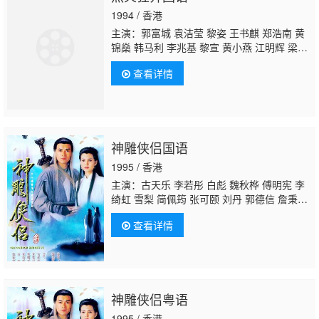
剑光 孙季卿 区岳 罗君左 戴少民 邓汝超 伍文
1994 / 香港
生 汤俊明 张宏伟 薛纯基 何金灵 简文达
主演：郭富城 袁洁莹 黎姿 王书麒 郑浩南 黄
锦燊 韩马利 李兆基 黎宣 黄小燕 江明辉 梁舜
燕 鲍方 孙季卿 罗泳娴 郭德信
张鸿昌
郭卓桦
查看详情
神雕侠侣国语
1995 / 香港
主演：古天乐 李若彤 白彪 魏秋桦 傅明宪 李
绮虹 雪梨 简佩筠 张可颐 刘丹 郭德信 詹秉
熙 朱铁和 骆应钧 吴家辉 李家强 戴志伟 江
查看详情
毅 黄仲匡 张翼 苏玉华 黎耀祥 李国麟 吴家
乐 李子雄 何洁珊 李耀景 冯晓文 刘江 李丽
丽 陈启泰 蔡云霞 李桂英 黄智贤 温文英 刘家
辉 冯素波 骏雄 李子奇 关菁
张鸿昌
罗兰 张
延 黎汉持 马海伦 蔡国庆 鲁振顺 焦雄 麦子
神雕侠侣粤语
云 陈狄克 廖丽丽 陈安莹 虞天伟 博君 游飙 吕
剑光 孙季卿 区岳 罗君左 戴少民 邓汝超 伍文
1995 / 香港