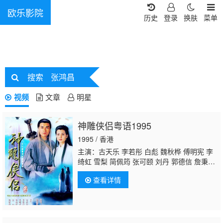
欧乐影院
历史
登录
换肤
菜单
搜索
张鸿昌
视频
文章
明星
神雕侠侣粤语1995
1995 / 香港
主演：古天乐 李若彤 白彪 魏秋桦 傅明宪 李
绮虹 雪梨 简佩筠 张可颐 刘丹 郭德信 詹秉
熙 朱铁和 骆应钧 吴家辉 李家强 戴志伟 江
查看详情
毅 黄仲匡 张翼 苏玉华 黎耀祥 李国麟 吴家
乐 李子雄 何洁珊 李耀景 冯晓文 刘江 李丽
丽 陈启泰 蔡云霞 李桂英 黄智贤 温文英 刘家
辉 冯素波 廖骏雄 李子奇 关菁
张鸿昌
罗兰 张
延 黎汉持 马海伦 蔡国庆 鲁振顺 焦雄 麦子