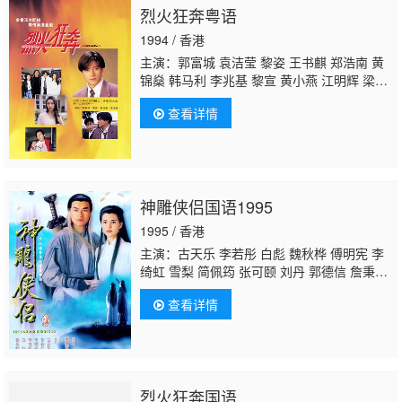
烈火狂奔粤语
云 陈狄克 廖丽丽 陈安莹 虞天伟 博君 游飙 吕
剑光 孙季卿 区岳 罗君左 戴少民 邓汝超 伍文
1994 / 香港
生 汤俊明 张宏伟 薛纯基 何金灵 简文达
主演：郭富城 袁洁莹 黎姿 王书麒 郑浩南 黄
锦燊 韩马利 李兆基 黎宣 黄小燕 江明辉 梁舜
燕 鲍方 孙季卿 罗泳娴 郭德信
张鸿昌
郭卓桦
查看详情
神雕侠侣国语1995
1995 / 香港
主演：古天乐 李若彤 白彪 魏秋桦 傅明宪 李
绮虹 雪梨 简佩筠 张可颐 刘丹 郭德信 詹秉
熙 朱铁和 骆应钧 吴家辉 李家强 戴志伟 江
查看详情
毅 黄仲匡 张翼 苏玉华 黎耀祥 李国麟 吴家
乐 李子雄 何洁珊 李耀景 冯晓文 刘江 李丽
丽 陈启泰 蔡云霞 李桂英 黄智贤 温文英 刘家
辉 冯素波 廖骏雄 李子奇 关菁
张鸿昌
罗兰 张
延 黎汉持 马海伦 蔡国庆 鲁振顺 焦雄 麦子
烈火狂奔国语
云 陈狄克 廖丽丽 陈安莹 虞天伟 博君 游飙 吕