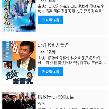
生 汤俊明 张宏伟 薛纯基 何金灵 简文达 谭
主演：古天乐 李若彤 白彪 魏秋桦 傅明宪 李
绮虹 雪梨 简佩筠 张可颐 刘丹 郭德信 詹秉
熙 朱铁和 骆应钧 吴家辉 李家强 戴志伟 江
查看详情
毅 黄仲匡 张翼 苏玉华 黎耀祥 李国麟 吴家
乐 李子雄 何洁珊 李耀景 冯晓文 刘江 李丽
丽 陈启泰 蔡云霞 李桂英 黄智贤 温文英 刘家
辉 冯素波 骏雄 李子奇 关菁
张鸿昌
罗兰 张
延 黎汉持 马海伦 蔡国庆 鲁振顺 焦雄 麦子
忠奸老实人粤语
云 陈狄克 廖丽丽 陈安莹 虞天伟 博君 游飙 吕
剑光 孙季卿 区岳 罗君左 戴少民 邓汝超 伍文
1991 / 香港
生 汤俊明 张宏伟 薛纯基 何金灵 简文达 谭
主演：廖伟雄 陈松伶 林文龙 张凤妮 许绍
雄 白茵 江毅 吴浣仪 骆应钧 陈荣峻 王伟梁 黎
秀英 陈惠瑜 林韦辰 白兰 刘兆璋 余家伦 郭卓
查看详情
桦 祝文君 游飙 余慕莲 林嘉丽 梁健平 李家
鼎 赵学而 苏恩磁 徐宝麟 方晓虹 谈泉庆 江
宁 麦嘉伦 郑少萍 俞明 郭德信
张鸿昌
冯瑞
珍 叶丽霞 林家栋 黃瑋琳 黄一飞 凌汉 焦雄 邓
汝超 凌礼文 陈中坚
廉政行动1996国语
香港