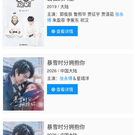
2019 / 大陆
主演：郭俊辰 鲁照华 贾征宇 贾清茹
张永
博
朱盈菲 李紫东 祁汉
查看详情
暴雪时分拥抱你
2026 / 中国大陆
主演：
张永博
＆星靖洋
查看详情
暴雪时分拥抱你
2026 / 中国大陆