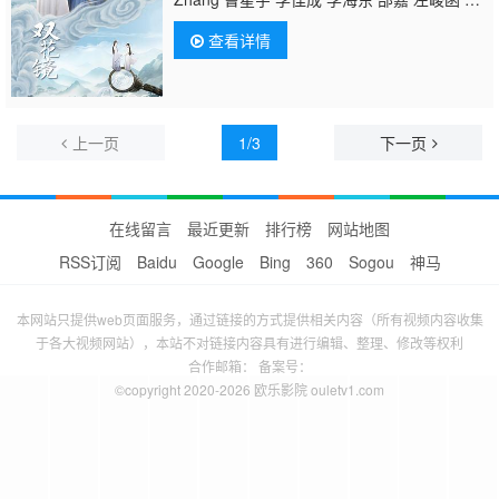
泽宇
查看详情
上一页
1/3
下一页
在线留言
最近更新
排行榜
网站地图
RSS订阅
Baidu
Google
Bing
360
Sogou
神马
本网站只提供web页面服务，通过链接的方式提供相关内容（所有视频内容收集
于各大视频网站），本站不对链接内容具有进行编辑、整理、修改等权利
合作邮箱： 备案号：
©copyright 2020-2026 欧乐影院 ouletv1.com