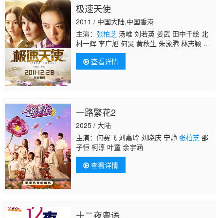
极速天使
2011 / 中国大陆,中国香港
主演：
张柏芝
汤唯 刘若英 姜武 田中千绘 北
村一辉 李广旭 何炅 黄秋生 朱泳腾 林志颖 程
伊 郑佩佩 闵春晓 吴佩慈 韩在硕 肖逾榛
查看详情
一路繁花2
2025 / 大陆
主演：何赛飞 刘嘉玲 刘晓庆 宁静
张柏芝
邵
子恒 柯淳 叶童 余宇涵
查看详情
十二夜粤语