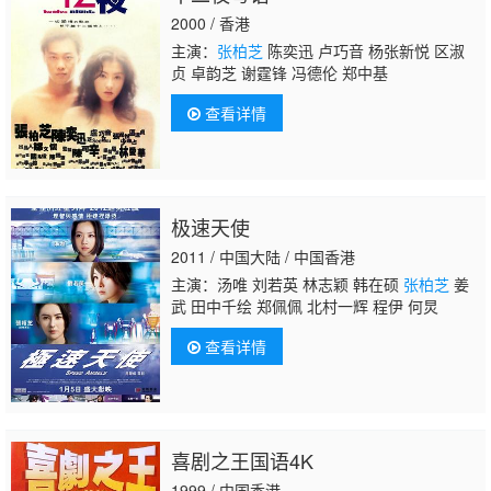
2000 / 香港
主演：
张柏芝
陈奕迅 卢巧音 杨张新悦 区淑
贞 卓韵芝 谢霆锋 冯德伦 郑中基
查看详情
极速天使
2011 / 中国大陆 / 中国香港
主演：汤唯 刘若英 林志颖 韩在硕
张柏芝
姜
武 田中千绘 郑佩佩 北村一辉 程伊 何炅
查看详情
喜剧之王国语4K
1999 / 中国香港