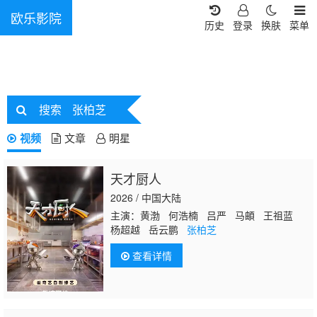
欧乐影院
历史
登录
换肤
菜单
搜索
张柏芝
视频
文章
明星
天才厨人
2026 / 中国大陆
主演：黄渤 何浩楠 吕严 马頔 王祖蓝
杨超越 岳云鹏
张柏芝
查看详情