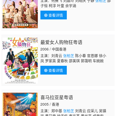
主演：何赛飞 刘嘉玲 刘晓庆 宁静
张柏芝
邵
子恒 柯淳 叶童 余宇涵
查看详情
最爱女人购物狂粤语
2006 / 中国香港
主演：刘青云
张柏芝
陈小春 官恩娜 徐小
凤 罗家英 夏春秋 邵美琪 郭蔼明 车婉婉
查看详情
喜马拉亚星粤语
2005 / 香港
主演：郑中基
张柏芝
刘青云 应采儿 吴镇
宇 黄又南 徐天佑 李兆基 黄光亮 成奎安