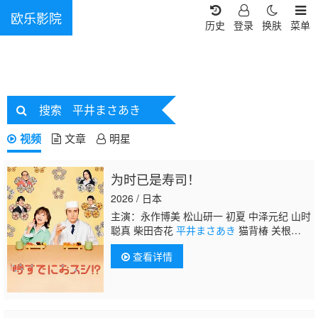
欧乐影院
历史
登录
换肤
菜单
搜索
平井まさあき
视频
文章
明星
为时已是寿司！
2026 / 日本
主演：永作博美 松山研一 初夏 中泽元纪 山时
聪真 柴田杏花
平井まさあき
猫背椿 关根
勤 有働由美子 佐野史郎
查看详情