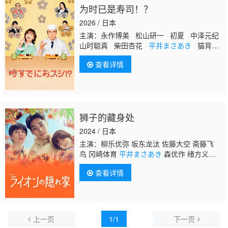
为时已是寿司！？
2026 / 日本
主演：永作博美 松山研一 初夏 中泽元纪
山时聪真 柴田杏花
平井まさあき
猫背椿
关根勤 有働由美子 佐野史郎
查看详情
狮子的藏身处
2024 / 日本
主演：柳乐优弥 坂东龙汰 佐藤大空 斋藤飞
鸟 冈崎体育
平井まさあき
森优作 绪方义
博 冈山天音 樱井由纪 柿泽勇人 入山法子 尾
查看详情
崎匠海
上一页
1/1
下一页