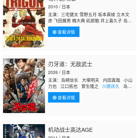
2010 / 日本
主演：三宅健太 雪野五月 坂本真绫 立木文
彦 飞田展男 楠大典 矶部勉 井上喜久子 岛田
敏 小野健一 藤真秀 小野坂昌也 樱井敏治 鹤
查看详情
广美
川原庆久
近藤浩德 逢坂力 速水奖 洞内
爱 宫川美保 矢口麻美 奈良彻
刃牙道：无敌武士
2026 / 日本
主演：岛崎信长 大塚明夫 内田直哉 小山
力也 江口拓也 菅生隆之
川原庆久
岛田
敏 三宅健太 金尾哲夫 土门仁 绪方贤一
查看详情
铃木达央 成田剑 村濑步 古谷彻
机动战士高达AGE
2011 / 日本