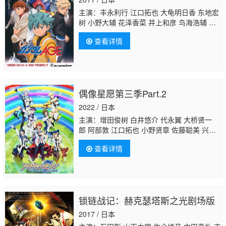
主演：丰永利行 江口拓也 大龟明日香 东地宏
树 小野大辅 花泽香菜 井上和彦 鸟海浩辅 远
藤绫 山本和臣 岛村侑 泽木郁也 羽多野涉
川
查看详情
原庆久
坂东尚树 菅沼久义 子安武人 小清水亚
美 阪口大助 游佐浩二 佐仓绫音 川澄绫子 早
见沙织 大畑伸太郎 宫田幸季 大友龙三郎 高垣
彩阳 寺岛拓笃 神谷浩史 稻叶实 武虎 三宅健
太 诹访部顺一 乃村健次 白熊宽嗣 长泽美
偶像星愿第三季Part.2
树 森田成一 寿美菜子 伊濑茉莉也 柿原彻
也 樋口智透
2022 / 日本
主演：增田俊树 白井悠介 代永翼 大桥贤一
郎 阿部敦 江口拓也 小野贤章 佐藤聪美 兴津
和幸 羽多野涉 齐藤壮马 佐藤拓也 小西克
查看详情
幸
川原庆久
保志总一朗 立花慎之介 古川
慎 广濑裕也 木村昴 西山宏太朗 近藤隆 高桥
广树 千叶进步
锁链战记：赫克瑟塔斯之光剧场版
2017 / 日本