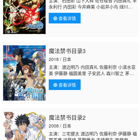
主演：石田彰 山下大辉 佐仓绫音 内田真礼 丰
永利行 内田彩 今井麻美 小岩井小鸟 绿川
光 柳田淳一 佐藤美由希 日野聪 伊藤美来
川
查看详情
原庆久
村川梨衣 大坪由佳 沼仓爱美 田泽茉
纯 寺崎裕香 皆口裕子 长谷川芳明 熊谷健太
郎 森久保祥太郎 大塚明夫
魔法禁书目录3
2018 / 日本
主演：渡边明乃 内田真礼 佐藤利奈 小清水亚
美 伊藤静 福圆美里 子安武人 森川智之 茅野
爱衣 丰崎爱生 能登麻美子 柚木凉香 大塚芳
查看详情
忠 钉宫理惠 绵贯龙之介 赤崎千夏 东地宏
树 鸟海浩辅 井口裕香 井泽诗织 原由实 川澄
绫子 藤村步 滨野大辉 甲斐田裕子 宫本充 加
隈亚衣 冈本信彦 木村珠莉 柳田淳一 相马康
一 日高里菜 铃木崚汰 真堂圭 谷山纪章 石狩
魔法禁书目录2
勇气 岸尾大辅 阿澄佳奈 新井里美 佐佐木
望 樱井浩美 洲崎绫 日野聪 山本格 胜杏里 土
2008 / 日本
井美加 松风雅也 佐久间玲 关俊彦
川原庆
主演：三宅健太 渡边明乃 佐藤利奈 伊藤静 福
久
冬马由美 阿部敦 仲野
圆美里 远藤绫 茅野爱衣 丰崎爱生 能登麻美