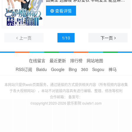
子 佐佐木启夫 柚木凉香 大塚芳忠 木村雅
查看详情
史 寿美菜子 钉宫理惠 东地宏树 藤原启治 鸟
海浩辅 井口裕香 川澄绫子 藤村步 甲斐田裕
子 伊濑茉莉也 冈本信彦 日高里菜 手冢弘
道 井上喜久子 谷山纪章 岸尾大辅 阿澄佳
奈 新井里美 佐佐木望 中田让治 乃村健次 樱
上一页
1/10
下一页
井浩美 日野聪 胜杏里 筱原惠美 佐久间玲 关
俊彦
川原庆久
片冈梓 冬马由美 阿部敦 内匠
靖明 仲野裕 古山贵实子 若本规夫 平松晶
子 松尾大亮
在线留言
最近更新
排行榜
网站地图
RSS订阅
Baidu
Google
Bing
360
Sogou
神马
本网站只提供web页面服务，通过链接的方式提供相关内容（所有视频内容收集
于各大视频网站），本站不对链接内容具有进行编辑、整理、修改等权利
合作邮箱： 备案号：
©copyright 2020-2026 欧乐影院 ouletv1.com