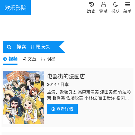
欧乐影院
历史
登录
换肤
菜单
搜索
川原庆久
视频
文章
明星
电器街的漫画店
2014 / 日本
主演：逢坂良太 高森奈津美 津田美波 竹达彩
奈 相泽舞 佐藤聪美 小林优 富田贵洋 松冈祯
丞
川原庆久
查看详情