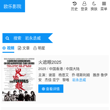
欧乐影院
历史
登录
换肤
菜单
搜索
岩永丞威
视频
文章
明星
火遮眼2025
2025 / 中国香港 / 中国大陆
主演：谢苗 杨恩又 乔·塔斯利姆 雅彦·鲁伊
安 杰佳·亚宁 黎唯
岩永丞威
查看详情