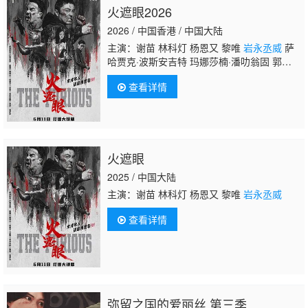
火遮眼2026
2026 / 中国香港 / 中国大陆
主演：谢苗 林科灯 杨恩又 黎唯
岩永丞威
萨
哈贾克·波斯安吉特 玛娜莎楠·潘叻翁固 郭峻
卿 威奈·旺扬功 雅彦·鲁伊安 杰佳·亚宁
查看详情
火遮眼
2025 / 中国大陆
主演：谢苗 林科灯 杨恩又 黎唯
岩永丞威
查看详情
弥留之国的爱丽丝 第三季