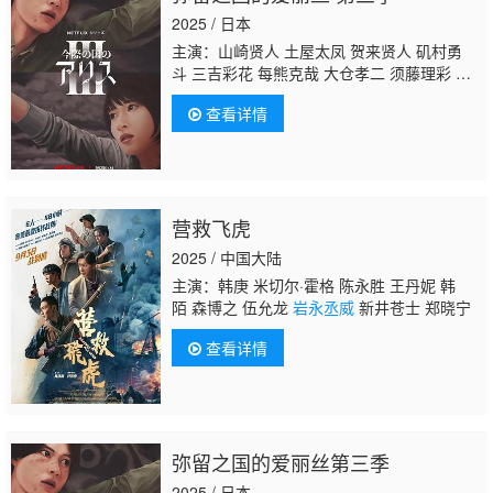
2025 / 日本
主演：山崎贤人 土屋太凤 贺来贤人 矶村勇
斗 三吉彩花 每熊克哉 大仓孝二 须藤理彩 池
内博之 玉城蒂娜 醍醐虎汰朗 玄理 吉柳咲
查看详情
良 三河悠冴
岩永丞威
池田朱那
营救飞虎
2025 / 中国大陆
主演：韩庚 米切尔·霍格 陈永胜 王丹妮 韩
陌 森博之 伍允龙
岩永丞威
新井苍士 郑晓宁
查看详情
弥留之国的爱丽丝第三季
2025 / 日本