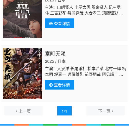
主演：山崎贤人 土屋太凤 贺来贤人 矶村勇
斗 三吉彩花 每熊克哉 大仓孝二 须藤理彩 池
内博之 玉城蒂娜 醍醐虎汰朗 玄理 吉柳咲
查看详情
良 三河悠冴
岩永丞威
池田朱那
室町无赖
2025 / 日本
主演：大泉洋 长尾谦杜 松本若菜 北村一辉 柄
本明 堤真一 远藤雄弥 前野朋哉 阿见靖士 般
若 武田梨奈 水泽绅吾
岩永丞威
吉本实忧 土
查看详情
平东贝 稲荷卓央 芹泽兴人 中村苍 矢岛健
一 三宅弘城
上一页
1/1
下一页